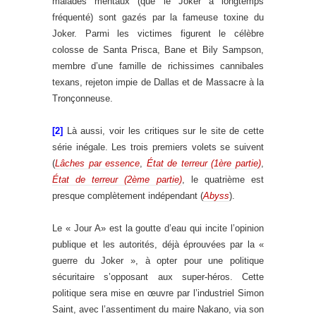
malades mentaux (que le Joker a longtemps
fréquenté) sont gazés par la fameuse toxine du
Joker. Parmi les victimes figurent le célèbre
colosse de Santa Prisca, Bane et Bily Sampson,
membre d’une famille de richissimes cannibales
texans, rejeton impie de Dallas et de Massacre à la
Tronçonneuse.
[2]
Là aussi, voir les critiques sur le site de cette
série inégale. Les trois premiers volets se suivent
(
Lâches par essence
,
État de terreur (1ère partie)
,
État de terreur (2ème partie)
, le quatrième est
presque complètement indépendant (
Abyss
).
Le « Jour A» est la goutte d’eau qui incite l’opinion
publique et les autorités, déjà éprouvées par la «
guerre du Joker », à opter pour une politique
sécuritaire s’opposant aux super-héros. Cette
politique sera mise en œuvre par l’industriel Simon
Saint, avec l’assentiment du maire Nakano, via son