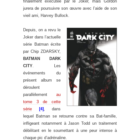
finalement exécutée par le Joker, mais Gordon
jurera de poursuivre son œuvre avec l’aide de son
vieil ami, Harvey Bullock.
Depuis, on a revu le
Joker dans l’actuelle
série Batman écrite
par Chip ZDARSKY,
BATMAN DARK
CITY
. Les
événements du
présent album se
déroulent
parallèlement
au
tome 3 de cette
série
[4]
, dans
lequel Batman se retourne contre sa Bat-famille,
infligeant notamment à Jason Todd un traitement
débilitant en le soumettant à une peur intense à
chaque pic d’adrénaline.