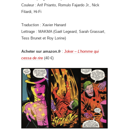
Couleur : Arif Prianto, Romulo Fajardo Jr., Nick
Filardi, Hi-Fi
Traduction : Xavier Hanard
Lettrage : MAKMA (Gaël Legeard, Sarah Grassart,
Tess Brunet et Roy Lorine)
Acheter sur
amazon.fr
:
Joker –
L’homme qui
cessa de rire
(40 €)