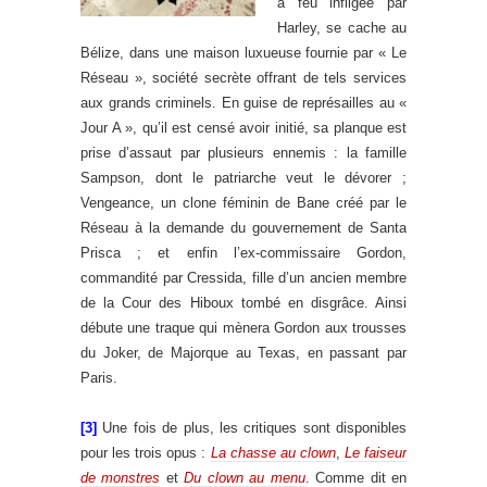
à feu infligée par
Harley, se cache au
Bélize, dans une maison luxueuse fournie par « Le
Réseau », société secrète offrant de tels services
aux grands criminels. En guise de représailles au «
Jour A », qu’il est censé avoir initié, sa planque est
prise d’assaut par plusieurs ennemis : la famille
Sampson, dont le patriarche veut le dévorer ;
Vengeance, un clone féminin de Bane créé par le
Réseau à la demande du gouvernement de Santa
Prisca ; et enfin l’ex-commissaire Gordon,
commandité par Cressida, fille d’un ancien membre
de la Cour des Hiboux tombé en disgrâce. Ainsi
débute une traque qui mènera Gordon aux trousses
du Joker, de Majorque au Texas, en passant par
Paris.
[3]
Une fois de plus, les critiques sont disponibles
pour les trois opus :
La chasse au clown
,
Le faiseur
de monstres
et
Du clown au menu
. Comme dit en