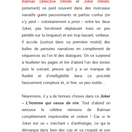
Batman Detective Infinite
et
Joker Infinite
,
justement) se perd souvent dans des morceaux
narratifs guère passionnants et parfois confus (on
s’y perd – volontairement
a priori
– entre les deux
Joker, pas forcément déplaisant mais un peu
pénible sur la longueur) et est trop bavard, verbeux.
Il accole (surtout dans sa première moitié) des
bulles de pensées narratives en complément de
séquences où l’on lit des dialogues. On se surprend
à feuilleter les pages et lire d’abord l’un des textes
puis le suivant, preuve qu’il y a un manque de
fluidité et d’intelligibilité dans ce procédé
faussement complexe et,
in fine
, un peu inutile…
Néanmoins, il y a de bonnes choses dans ce
Joker
– L’homme qui cessa de rire
. Tout d’abord on
retrouve le célèbre némesis de Batman
complètement imprévisible et violent ! Car si le
Joker est un « méchant » d’anthologie, ce qui le
démarque dans bien des cas et sa cruauté et son