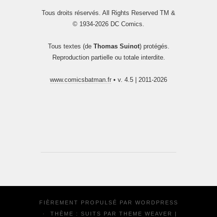
Tous droits réservés. All Rights Reserved TM &
© 1934-2026 DC Comics.
Tous textes (de
Thomas Suinot
) protégés.
Reproduction partielle ou totale interdite.
www.comicsbatman.fr
• v. 4.5 | 2011-2026
FIÈREMENT PROPULSÉ PAR
WORDPRESS
·
THÈME : SUITS PAR
THEME WEAVER
|