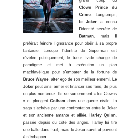
grand coup du
Clown Prince du
Crime
. Longtemps,
le Joker
a connu
l’identité secrète de
Batman
, mais il
préférait feindre l’ignorance pour obéir à sa propre
fantaisie. Lorsque l’identité de Superman est
révélée publiquement, le tueur livide change de
paradigme et met à exécution un plan
machiavélique pour s’emparer de la fortune de
Bruce Wayne
, alter ego de son meilleur ennemi.
Le
Joker
peut ainsi armer et financer ses fans, de plus
en plus nombreux. Ils se surnomment « les Clowns
» et plongent
Gotham
dans une guerre civile. La
saga s’achève par une confrontation entre le Joker
et son ancienne amante et alliée,
Harley Quinn
,
passée depuis du côté des anges. Harley lui tire
une balle dans l’œil, mais le Joker survit et parvient
à s’échapper.