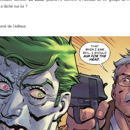
 lâché sur lui ?
mé de l’éditeur.