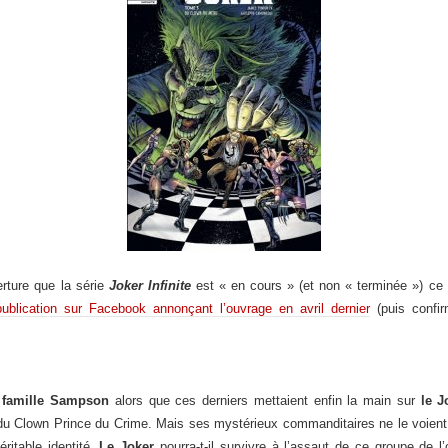
rture que la série
Joker Infinite
est « en cours » (et non « terminée ») ce
ublication sur Facebook annonçant l’ouvrage en avril dernier
(puis confi
 famille Sampson
alors que ces derniers mettaient enfin la main sur
le J
u Clown Prince du Crime. Mais ses mystérieux commanditaires ne le voient p
éritable identité.
Le Joker
pourra-t-il survivre à l’assaut de ce groupe de l