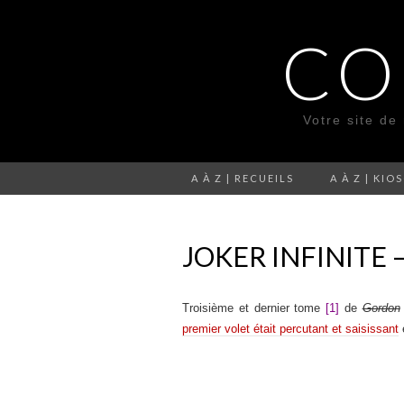
CO
Votre site de
A À Z | RECUEILS
A À Z | KIO
JOKER INFINITE
Troisième et dernier tome
[1]
de
Gordon
premier volet était percutant et saisissant