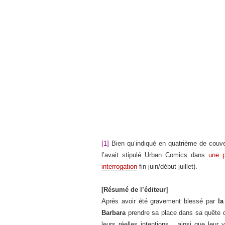
[1]
Bien qu’indiqué en quatrième de couve
l’avait stipulé Urban Comics dans
une p
interrogation
fin juin/début juillet).
[Résumé de l’éditeur]
Après avoir été gravement blessé par
la
Barbara
prendre sa place dans sa quête d
leurs réelles intentions… ainsi que leur v