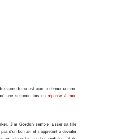
 troisième tome est bien le dernier comme
rmé une seconde fois
en réponse à mon
oker
,
Jim Gordon
semble laisser sa fille
as d’un bon œil et s’apprêtent à dévoiler
’ombre, d’une famille de cannibales, et de