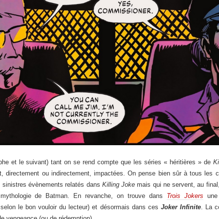
he et le suivant) tant on se rend compte que les séries « héritières » de
Ki
ont, directement ou indirectement, impactées. On pense bien sûr à tous les 
 sinistres évènements relatés dans
Killing Joke
mais qui ne servent, au final
e mythologie de Batman. En revanche, on trouve dans
Trois Jokers
une 
selon le bon vouloir du lecteur) et désormais dans ces
Joker Infinite
. La c
 de vengeance (ou de rédemption).