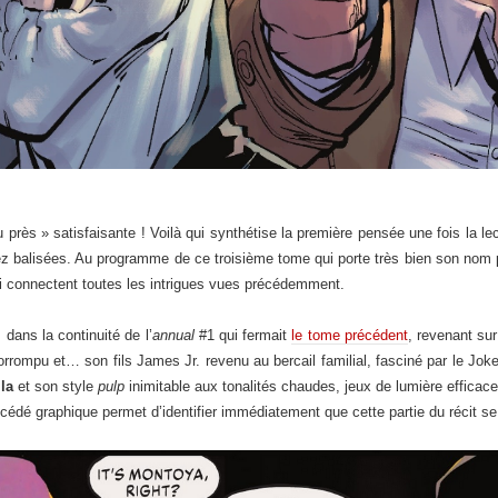
rès » satisfaisante ! Voilà qui synthétise la première pensée une fois la lectu
 balisées. Au programme de ce troisième tome qui porte très bien son nom pu
i connectent toutes les intrigues vues précédemment.
dans la continuité de l’
annual
#1 qui fermait
le tome précédent
, revenant su
rompu et… son fils James Jr. revenu au bercail familial, fasciné par le Joke
la
et son style
pulp
inimitable aux tonalités chaudes, jeux de lumière efficac
édé graphique permet d’identifier immédiatement que cette partie du récit se