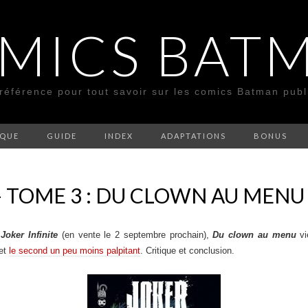
MICS BAT
 référence pour tout savoir sur les comics Batman pub
SQUE
GUIDE
INDEX
ADAPTATIONS
BONUS
 – TOME 3 : DU CLOWN AU MENU
Joker Infinite
(en vente le 2 septembre prochain),
Du clown au menu
vi
et
le second un peu moins palpitant
. Critique et conclusion.