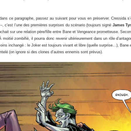
 dans ce paragraphe, passez au suivant pour vous en préserver. Cressida s’e
–, c’est l’une des premières surprises du scénario (toujours signé
James Tyn
chait sur une relation père/fille entre Bane et Vengeance prometteuse. Second
 moitié zombifié, il pourra donc revenir ultérieurement dans un rôle d’anta
ins inchangé : le Joker est toujours vivant et libre (quelle surprise…), Bane
ntelé (on ignore si des clones d’autres ennemis sont prévus).