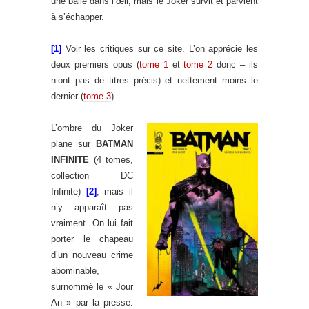
une balle dans l’œil, mais le Joker survit et parvient
à s’échapper.
[1]
Voir les critiques sur ce site. L’on apprécie les
deux premiers opus (
tome 1
et
tome 2
donc – ils
n’ont pas de titres précis) et nettement moins le
dernier (
tome 3
).
L’ombre du Joker
plane sur
BATMAN
INFINITE
(4 tomes,
collection DC
Infinite)
[2]
, mais il
n’y apparaît pas
vraiment. On lui fait
porter le chapeau
d’un nouveau crime
abominable,
surnommé le « Jour
An » par la presse: