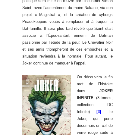
politique sera mise en œuvre par l’industriel Simon
Saint, avec l’assentiment du maire Nakano, via son
projet « Magistrat », et la création de cyborgs
Peacekeepers voués à remplacer et à traquer la
Bat-famille. Il sera plus tard révélé que Saint était
associé à l’Épouvantail, ennemi de Batman
passionné par l’étude de la peur. Le Chevalier Noir
et ses amis triompheront de ces embûches et la
situation reviendra à la normale. Pour autant, le
Joker continue de manquer à l’appel.
On découvrira le fin
mot de l’histoire
dans
JOKER
INFINITE
(3 tomes,
collection DC
Infinite)
[3]
. Le
Joker, qui porte
désormais un œil de
verre rouge suite à