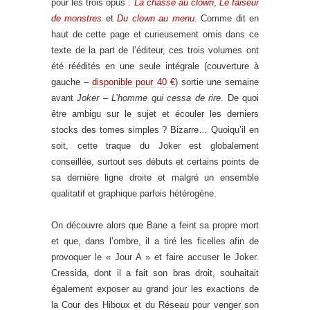
pour les trois opus :
La chasse au clown
,
Le faiseur
de monstres
et
Du clown au menu
. Comme dit en
haut de cette page et curieusement omis dans ce
texte de la part de l’éditeur, ces trois volumes ont
été réédités en une seule intégrale (couverture à
gauche –
disponible pour 40 €
) sortie une semaine
avant
Joker – L’homme qui cessa de rire
. De quoi
être ambigu sur le sujet et écouler les derniers
stocks des tomes simples ? Bizarre… Quoiqu’il en
soit, cette traque du Joker est globalement
conseillée, surtout ses débuts et certains points de
sa dernière ligne droite et malgré un ensemble
qualitatif et graphique parfois hétérogène.
On découvre alors que Bane a feint sa propre mort
et que, dans l’ombre, il a tiré les ficelles afin de
provoquer le « Jour A » et faire accuser le Joker.
Cressida, dont il a fait son bras droit, souhaitait
également exposer au grand jour les exactions de
la Cour des Hiboux et du Réseau pour venger son