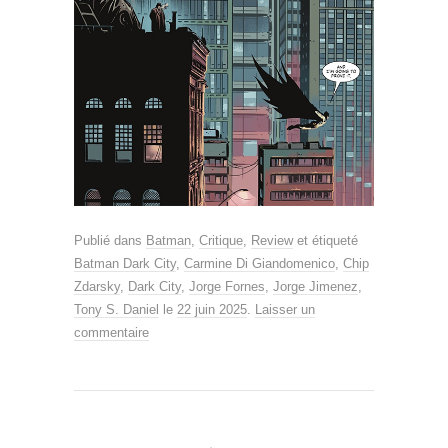
Publié dans
Batman
,
Critique
,
Review
et étiqueté
Batman Dark City
,
Carmine Di Giandomenico
,
Chip
Zdarsky
,
Dark City
,
Jorge Fornes
,
Jorge Jimenez
,
Tony S. Daniel
le
22 juin 2025
.
Laisser un
commentaire