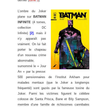
dernier (
tome 3
).
L’ombre du Joker
plane sur
BATMAN
INFINITE
(4 tomes,
collection DC
Infinite)
[2]
, mais il
n’y apparaît pas
vraiment. On lui fait
porter le chapeau
d’un nouveau crime
abominable,
surnommé le « Jour
An » par la presse:
500 pensionnaires de l’Institut Arkham pour
malades mentaux (que le Joker a longtemps
fréquenté) sont gazés par la fameuse toxine du
Joker. Parmi les victimes figurent le célèbre
colosse de Santa Prisca, Bane et Bily Sampson,
membre d’une famille de richissimes cannibales