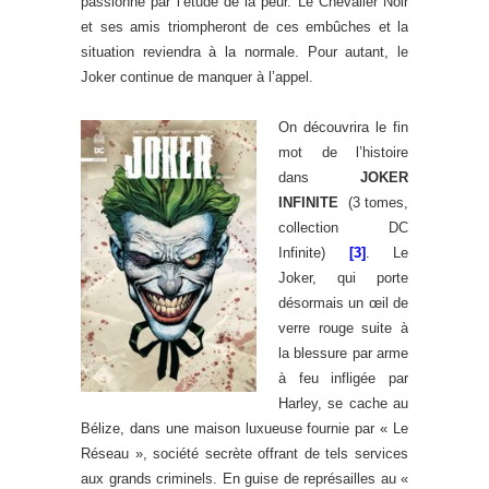
passionné par l’étude de la peur. Le Chevalier Noir
et ses amis triompheront de ces embûches et la
situation reviendra à la normale. Pour autant, le
Joker continue de manquer à l’appel.
On découvrira le fin
mot de l’histoire
dans
JOKER
INFINITE
(3 tomes,
collection DC
Infinite)
[3]
. Le
Joker, qui porte
désormais un œil de
verre rouge suite à
la blessure par arme
à feu infligée par
Harley, se cache au
Bélize, dans une maison luxueuse fournie par « Le
Réseau », société secrète offrant de tels services
aux grands criminels. En guise de représailles au «