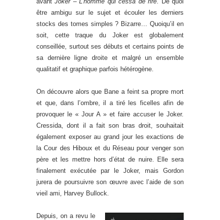
avant
Joker – L’homme qui cessa de rire
. De quoi
être ambigu sur le sujet et écouler les derniers
stocks des tomes simples ? Bizarre… Quoiqu’il en
soit, cette traque du Joker est globalement
conseillée, surtout ses débuts et certains points de
sa dernière ligne droite et malgré un ensemble
qualitatif et graphique parfois hétérogène.
On découvre alors que Bane a feint sa propre mort
et que, dans l’ombre, il a tiré les ficelles afin de
provoquer le « Jour A » et faire accuser le Joker.
Cressida, dont il a fait son bras droit, souhaitait
également exposer au grand jour les exactions de
la Cour des Hiboux et du Réseau pour venger son
père et les mettre hors d’état de nuire. Elle sera
finalement exécutée par le Joker, mais Gordon
jurera de poursuivre son œuvre avec l’aide de son
vieil ami, Harvey Bullock.
Depuis, on a revu le