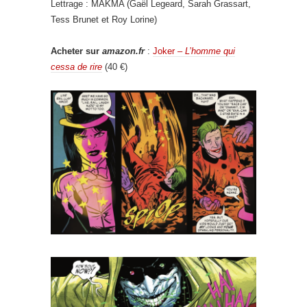
Lettrage : MAKMA (Gaël Legeard, Sarah Grassart,
Tess Brunet et Roy Lorine)
Acheter sur
amazon.fr
:
Joker –
L’homme qui
cessa de rire
(40 €)