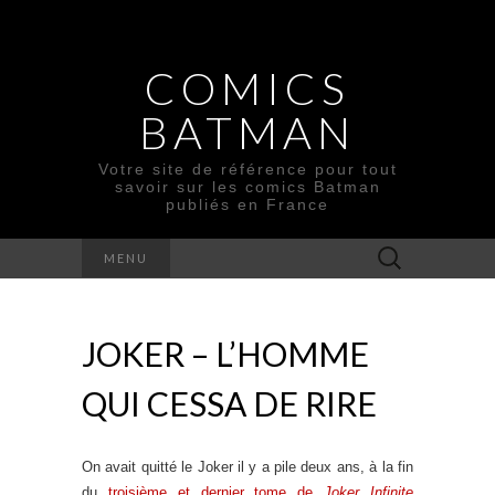
COMICS
BATMAN
Votre site de référence pour tout
savoir sur les comics Batman
publiés en France
Rechercher :
MENU
JOKER – L’HOMME
QUI CESSA DE RIRE
On avait quitté le Joker il y a pile deux ans, à la fin
du
troisième et dernier tome de
Joker Infinite