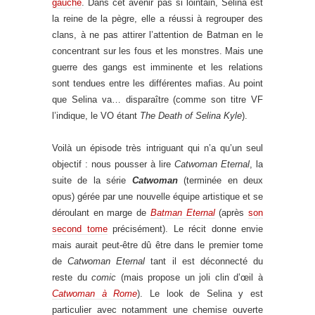
gauche
. Dans cet avenir pas si lointain, Selina est
la reine de la pègre, elle a réussi à regrouper des
clans, à ne pas attirer l’attention de Batman en le
concentrant sur les fous et les monstres. Mais une
guerre des gangs est imminente et les relations
sont tendues entre les différentes mafias. Au point
que Selina va… disparaître (comme son titre VF
l’indique, le VO étant
The Death of Selina Kyle
).
Voilà un épisode très intriguant qui n’a qu’un seul
objectif : nous pousser à lire
Catwoman Eternal
, la
suite de la série
Catwoman
(terminée en deux
opus) gérée par une nouvelle équipe artistique et se
déroulant en marge de
Batman Eternal
(après
son
second tome
précisément). Le récit donne envie
mais aurait peut-être dû être dans le premier tome
de
Catwoman Eternal
tant il est déconnecté du
reste du
comic
(mais propose un joli clin d’œil à
Catwoman à Rome
). Le look de Selina y est
particulier avec notamment une chemise ouverte