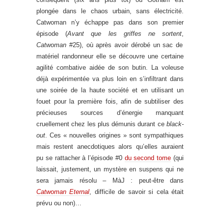
plongée dans le chaos urbain, sans électricité.
Catwoman n’y échappe pas dans son premier
épisode (
Avant que les griffes ne sortent
,
Catwoman
#25), où après avoir dérobé un sac de
matériel randonneur elle se découvre une certaine
agilité combative aidée de son butin. La voleuse
déjà expérimentée va plus loin en s’infiltrant dans
une soirée de la haute société et en utilisant un
fouet pour la première fois, afin de subtiliser des
précieuses sources d’énergie manquant
cruellement chez les plus démunis durant ce
black-
out
. Ces « nouvelles origines » sont sympathiques
mais restent anecdotiques alors qu’elles auraient
pu se rattacher à l’épisode #0
du second tome
(qui
laissait, justement, un mystère en suspens qui ne
sera jamais résolu – MàJ : peut-être dans
Catwoman Eternal
, difficile de savoir si cela était
prévu ou non)…