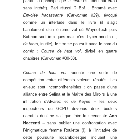
partant du principe que le reste est facultatif et/ou
sans intérêt). Pari réussi ? Bof… Entamé avec
Envolée fracassante
(
Catwoman #
29), évoqué
comme un interlude dans le livre (il s’agit
banalement d’un énième vol où WayneTech puis
Batman sont impliqués mais c’est hyper anodin et,
de facto
, inutile), le titre se poursuit avec le nom du
comic
:
Course de haut vol
, divisé en quatre
chapitres (
Catwoman
#30-33).
Course de haut vol
raconte une sorte de
compétition entre différents voleurs réputés. Les
enjeux sont incompréhensibles : on passe d’une
alliance entre Selina et le Maître des Miroirs à une
infiltration d’Alvarez et de Keyes – les deux
inspecteurs du GCPD devenus deux boulets
narratifs dont ne sait que faire la scénariste
Ann
Noccenti
– sans oublier une confrontation avec
l’énigmatique femme Roulette (!), à l’initiative de
cette poursuite rocambolesque incluant une