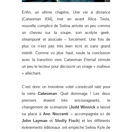
Enfin, un ultime chapitre,
Une vie à distance
(
Catwoman
#34), met en avant Alice Tesla,
nouvelle complice de Selina arrivée un peu comme
un cheveu sur la soupe, son acolyte geek,
steampunk
et asociale – forcément. Une fois de
plus ce n’est pas très bien écrit et sans grand
intérêt. Comme vu plus haut, seule la conclusion
avec la transition vers
Catwoman Eternal
stimule
un peu le lecteur pour découvrir un virage « mafieux
» alléchant.
C’est donc un troisième volet consécutif raté pour
la série
Catwoman
. Quel dommage ! Les deux
premiers étaient très encourageants, le
changement de scénariste (
Judd Winnick
a laissé
sa place à
Ann Noccenti –
accompagnée ici de
John Layman
et
Sholly Fisch
) et les différents
évènements éditoriaux ont empêché Selina Kyle de