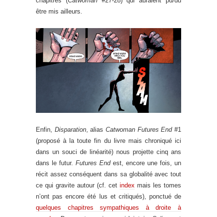
chapitres (
Catwoman
#27-28) qui auraient pu/du
être mis ailleurs.
Enfin,
Disparation
, alias
Catwoman Futures End
#1
(proposé à la toute fin du livre mais chroniqué ici
dans un souci de linéarité) nous projette cinq ans
dans le futur.
Futures End
est, encore une fois, un
récit assez conséquent dans sa globalité avec tout
ce qui gravite autour (cf. cet
index
mais les tomes
n’ont pas encore été lus et critiqués), ponctué de
quelques chapitres sympathiques à droite à