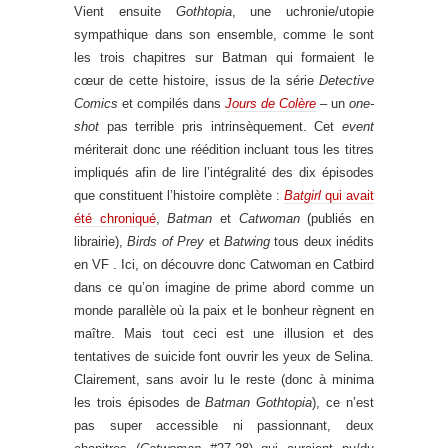
Vient ensuite
Gothtopia
, une uchronie/utopie
sympathique dans son ensemble, comme le sont
les trois chapitres sur Batman qui formaient le
cœur de cette histoire, issus de la série
Detective
Comics
et compilés dans
Jours de Colère
– un
one-
shot
pas terrible pris intrinsèquement. Cet
event
mériterait donc une réédition incluant tous les titres
impliqués afin de lire l’intégralité des dix épisodes
que constituent l’histoire complète :
Batgirl
qui avait
été chroniqué
,
Batman
et
Catwoman
(publiés en
librairie),
Birds of Prey
et
Batwing
tous deux inédits
en VF . Ici, on découvre donc Catwoman en Catbird
dans ce qu’on imagine de prime abord comme un
monde parallèle où la paix et le bonheur règnent en
maître. Mais tout ceci est une illusion et des
tentatives de suicide font ouvrir les yeux de Selina.
Clairement, sans avoir lu le reste (donc à minima
les trois épisodes de
Batman Gothtopia
), ce n’est
pas super accessible ni passionnant, deux