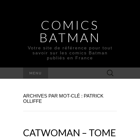
COMICS
BATMAN
Votre site de référence pour tout
savoir sur les comics Batman
publiés en France
Rechercher :
MENU
ARCHIVES PAR MOT-CLÉ : PATRICK
OLLIFFE
CATWOMAN – TOME