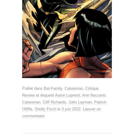
Publié dans
Bat-Family
,
Catwoman
,
Critique
,
Review
et étiqueté
Aaron Lopresti
,
Ann Noccenti
,
Catwoman
,
Cliff Richards
,
John Layman
,
Patrick
Olliffe
,
Sholly Fisch
le
3 juin 2022
.
Laisser un
commentaire