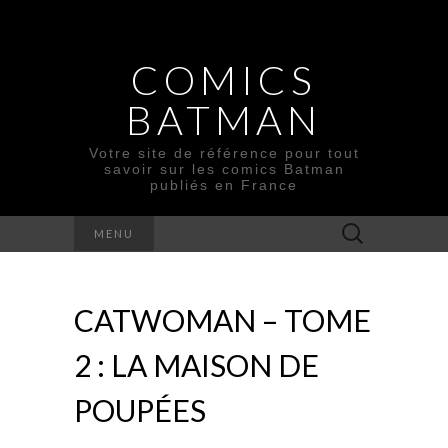
COMICS
BATMAN
Votre site de référence pour tout
savoir sur les comics Batman
publiés en France
Rechercher :
MENU
CATWOMAN – TOME
2 : LA MAISON DE
POUPÉES