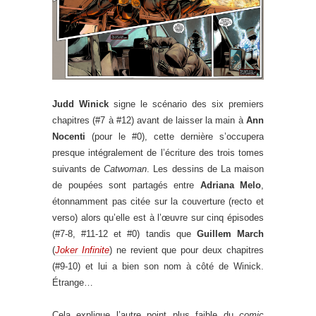
Judd Winick
signe le scénario des six premiers
chapitres (#7 à #12) avant de laisser la main à
Ann
Nocenti
(pour le #0), cette dernière s’occupera
presque intégralement de l’écriture des trois tomes
suivants de
Catwoman
. Les dessins de La maison
de poupées sont partagés entre
Adriana Melo
,
étonnamment pas citée sur la couverture (recto et
verso) alors qu’elle est à l’œuvre sur cinq épisodes
(#7-8, #11-12 et #0) tandis que
Guillem March
(
Joker Infinite
) ne revient que pour deux chapitres
(#9-10) et lui a bien son nom à côté de Winick.
Étrange…
Cela explique l’autre point plus faible du
comic