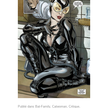
Publié dans
Bat-Family
,
Catwoman
,
Critique
,