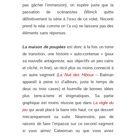
pas gâcher l’immersion), on espère juste que la
passation de scénaristes (Winick quitte
définitivement la série à l’issu de ce volet, Nocenti
prend le relai comme on l’a vu) ne laissera pas des
éléments sans réponses.
La maison de poupées
est donc à la fois un tome
de transition, une histoire « auto-contenue » (pour
sa nouvelle antagoniste, aux objectifs un peu vains
et
cliché
,
in fine
), un récit plus ou moins connecté à
un autre segment (
La Nuit des Hiboux
– Batman
apparaît à peine ici d’ailleurs, juste le temps de
deux ou trois cases) et fourmille de bonnes idées
plus terre-à-terre et énigmatiques. Sa partie
graphique est moins réussie que dans
La règle du
jeu
qui avait placé la barre très haut, ce qui dessert
mécaniquement sa suite. Néanmoins, pas de
raisons de faire l’impasse sur ce second segment
si vous aimez Catwoman ou que vous aviez