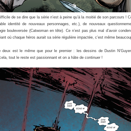
ficile de se dire que la série n’est à peine qu’à la moitié de son parcours ! 
table identité de nouveaux personnages, etc.), de nouveaux questionnemen
ologie bouleversée (Catwoman en tête). Ce n’est pas plus mal d’avoir con
éant où chaque héros aurait sa série régulière impactée, c’est même beaucoup 
e deux est le même que pour le premier : les dessins de Dustin N’Guyen
la, tout le reste est passionnant et on a hâte de continuer !