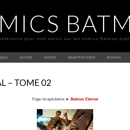
MICS BAT
 référence pour tout savoir sur les comics Batman pub
SQUE
GUIDE
INDEX
ADAPTATIONS
BONUS
L – TOME 02
Page récapitulative ►
Batman Eternal