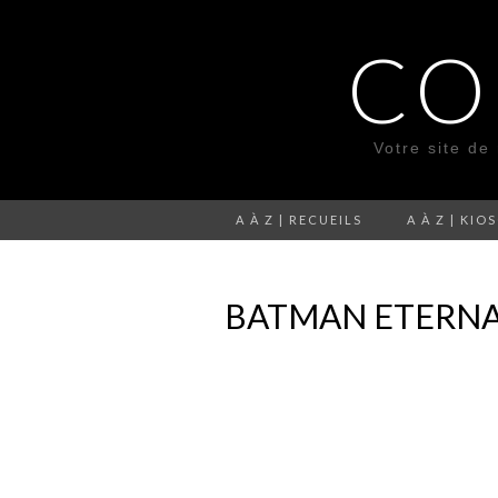
CO
Votre site de
A À Z | RECUEILS
A À Z | KIO
BATMAN ETERNA