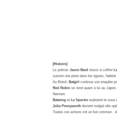
[Histoire]
Le policier
Jason Bard
réussi à coffrer
L
suivent une piste dans les égouts, habita
Au Brésil,
Batgirl
continue son enquête po
Red Robin
se rend quant à lui au Japon
Narrows.
Batwing
et
Le Spectre
explorent le sous-
Julia Pennyworth
devient malgré elle opé
Toutes ces actions ont un but commun : dé