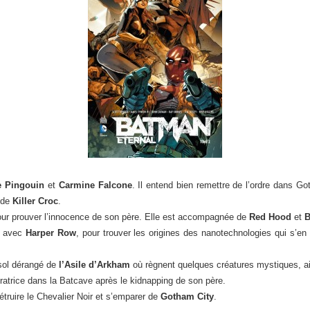
e Pingouin
et
Carmine Falcone
. Il entend bien remettre de l’ordre dans G
t de
Killer Croc
.
ur prouver l’innocence de son père. Elle est accompagnée de
Red Hood
et
, avec
Harper Row
, pour trouver les origines des nanotechnologies qui s’en
sol dérangé de
l’Asile d’Arkham
où règnent quelques créatures mystiques, a
ratrice dans la Batcave après le kidnapping de son père.
truire le Chevalier Noir et s’emparer de
Gotham City
.