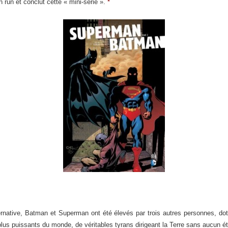
n run et conclut cette « mini-série ».
*
ernative, Batman et Superman ont été élevés par trois autres personnes, doté
lus puissants du monde, de véritables tyrans dirigeant la Terre sans aucun é