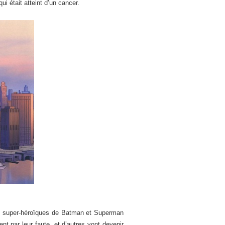
i était atteint d’un cancer.
ures super-héroïques de Batman et Superman
nt par leur faute, et d’autres vont devenir