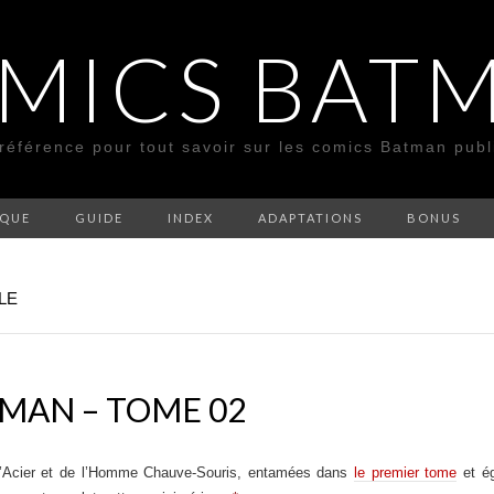
MICS BAT
 référence pour tout savoir sur les comics Batman pub
SQUE
GUIDE
INDEX
ADAPTATIONS
BONUS
LE
MAN – TOME 02
d’Acier et de l’Homme Chauve-Souris, entamées dans
le premier tome
et ég