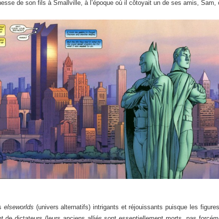
se de son fils à Smallville, à l’époque où il côtoyait un de ses amis, Sam, qu
es
elseworlds
(univers alternatifs) intrigants et réjouissants puisque les fig
ent de dictateurs (leurs anciens alliés sont essentiellement morts, pas forcéme