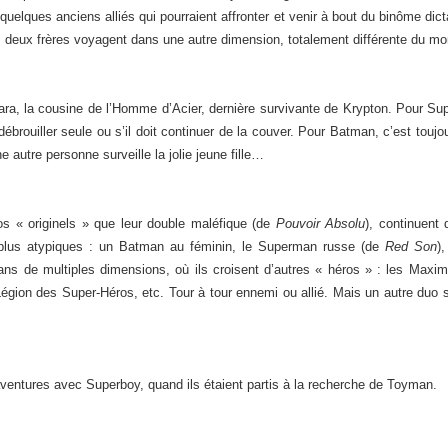
elques anciens alliés qui pourraient affronter et venir à bout du binôme dict
es deux frères voyagent dans une autre dimension, totalement différente du mo
ra, la cousine de l’Homme d’Acier, dernière survivante de Krypton. Pour Super
débrouiller seule ou s’il doit continuer de la couver. Pour Batman, c’est touj
e autre personne surveille la jolie jeune fille…
s « originels » que leur double maléfique (de
Pouvoir Absolu
), continuent 
 plus atypiques : un Batman au féminin, le Superman russe (de
Red Son
)
ns de multiples dimensions, où ils croisent d’autres « héros » : les Maxi
on des Super-Héros, etc. Tour à tour ennemi ou allié. Mais un autre duo se
aventures avec Superboy, quand ils étaient partis à la recherche de Toyman.