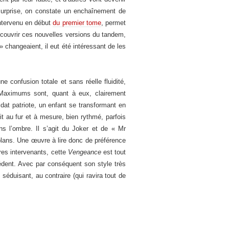
 surprise, on constate un enchaînement de
intervenu en début
du premier tome
, permet
r couvrir ces nouvelles versions du tandem,
» changeaient, il eut été intéressant de les
 confusion totale et sans réelle fluidité,
 Maximums sont, quant à eux, clairement
t patriote, un enfant se transformant en
it au fur et à mesure, bien rythmé, parfois
ans l’ombre. Il s’agit du Joker et de « Mr
 plans. Une œuvre à lire donc de préférence
res intervenants, cette
Vengeance
est tout
dent. Avec par conséquent son style très
séduisant, au contraire (qui ravira tout de