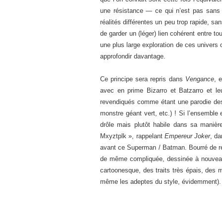
une résistance — ce qui n’est pas sans
réalités différentes un peu trop rapide, s
de garder un (léger) lien cohérent entre t
une plus large exploration de ces univers o
approfondir davantage.
Ce principe sera repris dans
Vengance
, 
avec en prime Bizarro et Batzarro et l
revendiqués comme étant une parodie des
monstre géant vert, etc.) ! Si l’ensemble 
drôle mais plutôt habile dans sa manière 
Mxyztplk », rappelant
Empereur Joker
, da
avant ce Superman / Batman. Bourré de réf
de même compliquée, dessinée à nouveau 
cartoonesque, des traits très épais, des m
même les adeptes du style, évidemment). L