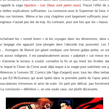
 rappelé la saga
Injustice – Les Dieux sont parmi nous
). Passé l’effet de
ans réelles explications suffisantes. La connexion avec le Superman du futur, 
outes ces histoires. Même si les cinq chapitres sont largement suffisants pou
riginaux n’aurait pas été de trop. Au contraire, pour une fois que les « bases 
enchaînant les « tunnel boom » et les voyages dans les dimensions, dans une
eur langage vite agaçant (une plongée dans l’absurde trop poussée). Les
… Avengers de Marvel (un géant nordique, une femme guêpe petite, un solda
est assez indigeste, il est paradoxalement assez « palpitant » car mieux écr
d’amener le lecteur à vouloir connaître la fin et qui tirent les ficelles d
ns lequel le Clown du Crime avait déjà requis à la magie pour satisfaire ses
érences à l’univers DC Comics (de l’âge d’argent) avec tous les rôles tertiai
par Ed McGuiness qui avait opéré dans la première partie du l’opus précé
usculatures immenses et ainsi de suite. Un parti pris délicat, pas forcément 
a conclusion « définitive », en une seule case, est plutôt décevante.