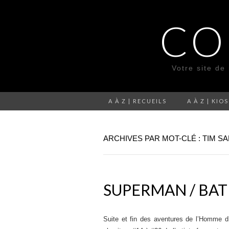
CO
Votre site de
A À Z | RECUEILS
A À Z | KIO
ARCHIVES PAR MOT-CLÉ : TIM SA
SUPERMAN / BAT
Suite et fin des aventures de l’Homme 