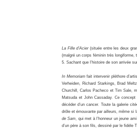
La Fille d’Acier
(située entre les deux gra
(malgré un corps féminin très longiforme,
5. Sachant que l’histoire de son arrivée su
In Memoriam
fait intervenir pléthore d’a
Verheiden, Richard Starkings, Brad Mel
Churchill, Carlos Pacheco et Tim Sale, 
Matsuda et John Cassaday. Ce concept ca
décéder d’un cancer. Toute la galerie cit
drôle et émouvante par ailleurs, même si l
de Sam
, qui met à l’honneur un jeune am
d’un père à son fils, dessiné par le fidèle 