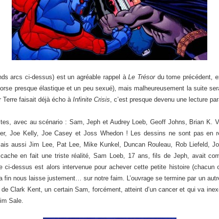
nds arcs ci-dessus) est un agréable rappel à
Le Trésor
du tome précédent, ex
 torse presque élastique et un peu sexué), mais malheureusement la suite se
r Terre faisait déjà écho à
Infinite Crisis
, c’est presque devenu une lecture par
rtistes, avec au scénario : Sam, Jeph et Audrey Loeb, Geoff Johns, Brian K. 
tzer, Joe Kelly, Joe Casey et Joss Whedon ! Les dessins ne sont pas en
mais aussi Jim Lee, Pat Lee, Mike Kunkel, Duncan Rouleau, Rob Liefeld, Jo
che en fait une triste réalité, Sam Loeb, 17 ans, fils de Jeph, avait c
ée ci-dessus est alors intervenue pour achever cette petite histoire (chacu
a fin nous laisse justement… sur notre faim. L’ouvrage se termine par un autr
i de Clark Kent, un certain Sam, forcément, atteint d’un cancer et qui va i
Tim Sale.