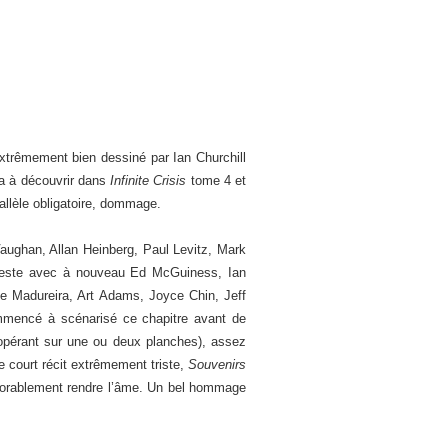
trêmement bien dessiné par Ian Churchill
ra à découvrir dans
Infinite Crisis
tome 4 et
allèle obligatoire, dommage.
Vaughan, Allan Heinberg, Paul Levitz, Mark
 reste avec à nouveau Ed McGuiness, Ian
e Madureira, Art Adams, Joyce Chin, Jeff
ommencé à scénarisé ce chapitre avant de
n opérant sur une ou deux planches), assez
e court récit extrêmement triste,
Souvenirs
nexorablement rendre l’âme. Un bel hommage