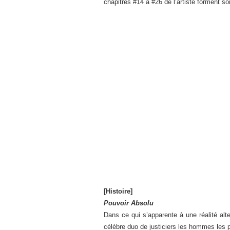
chapitres #14 à #26 de l’artiste forment so
[Histoire]
Pouvoir Absolu
Dans ce qui s’apparente à une réalité alt
célèbre duo de justiciers les hommes les p