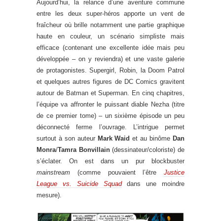
Aujourd’hui, la relance d’une aventure commune
entre les deux super-héros apporte un vent de
fraîcheur où brille notamment une partie graphique
haute en couleur, un scénario simpliste mais
efficace (contenant une excellente idée mais peu
développée – on y reviendra) et une vaste galerie
de protagonistes. Supergirl, Robin, la Doom Patrol
et quelques autres figures de DC Comics gravitent
autour de Batman et Superman. En cinq chapitres,
l’équipe va affronter le puissant diable Nezha (titre
de ce premier tome) – un sixième épisode un peu
déconnecté ferme l’ouvrage. L’intrigue permet
surtout à son auteur
Mark Waid
et au binôme
Dan
Monra
/
Tamra Bonvillain
(dessinateur/coloriste) de
s’éclater. On est dans un pur blockbuster
mainstream
(comme pouvaient l’être
Justice
League vs. Suicide Squad
dans une moindre
mesure).