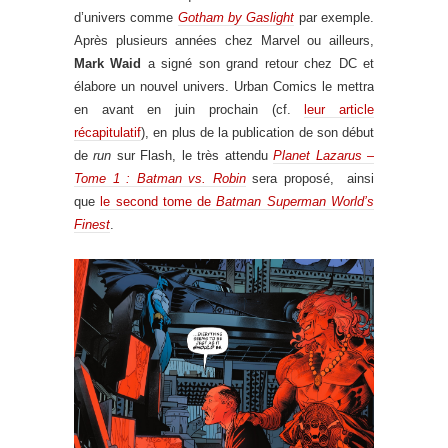
d’univers comme
Gotham by Gaslight
par exemple.
Après plusieurs années chez Marvel ou ailleurs,
Mark Waid
a signé son grand retour chez DC et
élabore un nouvel univers. Urban Comics le mettra
en avant en juin prochain (cf.
leur article
récapitulatif
), en plus de la publication de son début
de
run
sur Flash, le très attendu
Planet Lazarus –
Tome 1 : Batman vs. Robin
sera proposé, ainsi
que
le second tome de
Batman Superman World’s
Finest
.