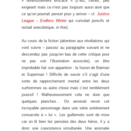
« divertissement efficace » (c’est, certes, peu
exigeant mais ce n’est pas toujours aussi aisé que
ce qu’on pourrait penser pour y arriver – cf.
Justice
League – Endless Winter
qui cumulait poncifs et
restait anecdotique,
in fine
).
Au cours de la fiction (attention aux révélations qui
vont suivre – passez au paragraphe suivant et ne
descendez pas jusqu’en bas de cette critique pour
ne pas voir l’illustration associée), un être
improbable fait son apparition : la fusion de Batman
et Superman ! Difficile de savoir s’il s’agit d’une
sorte de rapprochement mental entre les deux
surhommes ou autre chose mais c’est terriblement
jouissif ! Malheureusement cela ne dure que
quelques planches… On aimerait revoir cet
incroyable personnage dans une série entièrement
consacrée à « lui ». Les guillemets sont de mise
car on lit bien les pensées des deux héros, il y a
donc une coexistence simultanée. Une anomalie