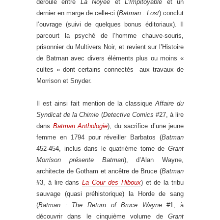
déroule entre
La Noyée
et
L’Impitoyable
et un
dernier en marge de celle-ci (
Batman : Lost
) conclut
l’ouvrage (suivi de quelques bonus éditoriaux). Il
parcourt la psyché de l’homme chauve-souris,
prisonnier du Multivers Noir, et revient sur l’Histoire
de Batman avec divers éléments plus ou moins «
cultes » dont certains connectés aux travaux de
Morrison et Snyder.
Il est ainsi fait mention de la classique
Affaire du
Syndicat de la Chimie
(
Detective Comics
#27, à lire
dans
Batman Anthologie
), du sacrifice d’une jeune
femme en 1794 pour réveiller Barbatos (
Batman
452-454, inclus dans le quatrième tome de
Grant
Morrison présente Batman
), d’Alan Wayne,
architecte de Gotham et ancêtre de Bruce (
Batman
#3, à lire dans
La Cour des Hiboux
) et de la tribu
sauvage (quasi préhistorique) la Horde de sang
(
Batman : The Return of Bruce Wayne
#1, à
découvrir dans le cinquième volume de
Grant