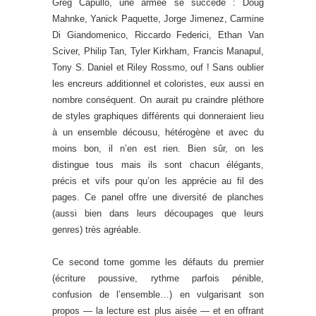
Greg Capullo, une armée se succède : Doug
Mahnke, Yanick Paquette, Jorge Jimenez, Carmine
Di Giandomenico, Riccardo Federici, Ethan Van
Sciver, Philip Tan, Tyler Kirkham, Francis Manapul,
Tony S. Daniel et Riley Rossmo, ouf ! Sans oublier
les encreurs additionnel et coloristes, eux aussi en
nombre conséquent. On aurait pu craindre pléthore
de styles graphiques différents qui donneraient lieu
à un ensemble décousu, hétérogène et avec du
moins bon, il n’en est rien. Bien sûr, on les
distingue tous mais ils sont chacun élégants,
précis et vifs pour qu’on les apprécie au fil des
pages. Ce panel offre une diversité de planches
(aussi bien dans leurs découpages que leurs
genres) très agréable.
Ce second tome gomme les défauts du premier
(écriture poussive, rythme parfois pénible,
confusion de l’ensemble…) en vulgarisant son
propos — la lecture est plus aisée — et en offrant