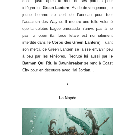
choisi juste après la mort de ses parents pour
intégrer les
Green Lantern
. Avide de vengeance, le
jeune homme se sert de l’anneau pour tuer
l’assassin des Wayne. Il montre une telle volonté
que la célèbre bague émeraude n’arrive pas à ne
pas lui obéir (la force létale est normalement
interdite dans
le Corps des Green Lantern
). Tuant
son merci, ce Green Lantern se laisse envahir peu
à peu par les ténèbres. Recruté lui aussi par
le
Batman Qui Rit
, le
Dawnbreaker
se rend à Coast
City pour en découdre avec Hal Jordan…
•
La Noyée