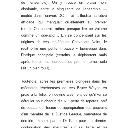
de l’ensemble). On y trouve un plaisir non-
dissimulé, entre la singularité de l’ensemble —
inédite dans l’univers DC — et la fluidité narrative
efficace (qui manquait cruellement au premier
tome). On pourrait même presque lire ce volume
comme un
one-shot
… En se concentrant sur les
origines de ces maléfiques Chevaliers Noirs, le
récit offre une petite « pause » bienvenue dans
l’intrigue principale (certains le déploreront mais
après toutes les lourdeurs du premier tome, cela
fait un bien fou !).
Toutefois, après les premières plongées dans les
méandres ténébreuses de ces Bruce Wayne en
proie à la folie, on devine aisément ce qu’il va se
dérouler pour chacun d’eux : perte de repères, soif
de puissance, fusion ou appropriation des pouvoirs
d’un membre de la Justice League, sauvetage de
dernière minute par le Dr Fate pour ce dernier,
continuation des meurtres sur sa Terre et ou