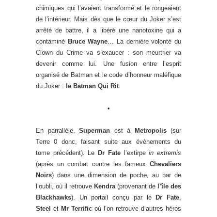
chimiques qui l’avaient transformé et le rongeaient
de l’intérieur. Mais dès que le cœur du Joker s’est
arrêté de battre, il a libéré une nanotoxine qui a
contaminé
Bruce Wayne
… La dernière volonté du
Clown du Crime va s’exaucer : son meurtrier va
devenir comme lui. Une fusion entre l’esprit
organisé de Batman et le code d’honneur maléfique
du Joker :
le Batman Qui Rit
.
•
En parrallèle,
Superman
est à
Metropolis
(sur
Terre 0 donc, faisant suite aux évènements du
tome précédent). Le
Dr Fate
l’extirpe
in extremis
(après un combat contre les fameux
Chevaliers
Noirs
) dans une dimension de poche, au bar de
l’oubli, où il retrouve
Kendra
(provenant de
l’île des
Blackhawks
). Un portail conçu par le
Dr Fate
,
Steel
et
Mr Terrific
où l’on retrouve d’autres héros