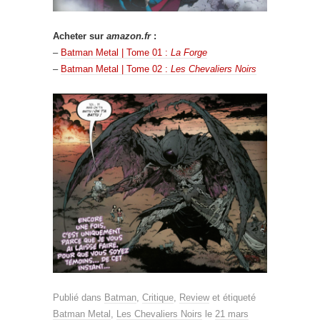
Acheter sur
amazon.fr
:
–
Batman Metal | Tome 01 :
La Forge
–
Batman Metal | Tome 02 :
Les Chevaliers Noirs
Publié dans
Batman
,
Critique
,
Review
et étiqueté
Batman Metal
,
Les Chevaliers Noirs
le
21 mars