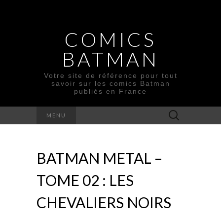
COMICS
BATMAN
Votre site de référence pour tout
savoir sur les comics Batman
publiés en France
Rechercher :
MENU
BATMAN METAL –
TOME 02 : LES
CHEVALIERS NOIRS