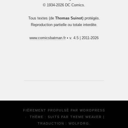
© 1934-2026 DC Comics.
Tous textes (de
Thomas Suinot
) protégés.
Reproduction partielle ou totale interdite.
www.comicsbatman.fr
• v. 4.5 | 2011-2026
FIÈREMENT PROPULSÉ PAR
WORDPRESS
·
THÈME : SUITS PAR
THEME WEAVER
|
TRADUCTION :
WOLFORG
.