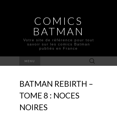
COMICS
BATMAN
Votre site de référence pour tout
savoir sur les comics Batman
publiés en France
Rechercher :
MENU
BATMAN REBIRTH –
TOME 8 : NOCES
NOIRES