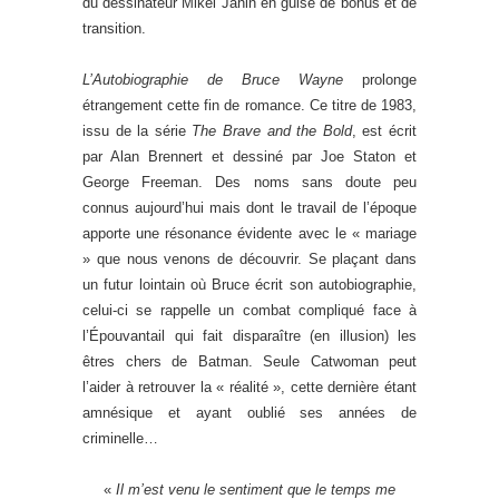
du dessinateur Mikel Janin en guise de bonus et de
transition.
L’Autobiographie de Bruce Wayne
prolonge
étrangement cette fin de romance. Ce titre de 1983,
issu de la série
The Brave and the Bold
, est écrit
par Alan Brennert et dessiné par Joe Staton et
George Freeman. Des noms sans doute peu
connus aujourd’hui mais dont le travail de l’époque
apporte une résonance évidente avec le « mariage
» que nous venons de découvrir. Se plaçant dans
un futur lointain où Bruce écrit son autobiographie,
celui-ci se rappelle un combat compliqué face à
l’Épouvantail qui fait disparaître (en illusion) les
êtres chers de Batman. Seule Catwoman peut
l’aider à retrouver la « réalité », cette dernière étant
amnésique et ayant oublié ses années de
criminelle…
«
Il m’est venu le sentiment que le temps me