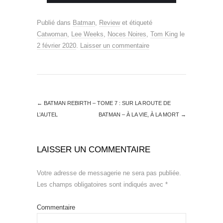
Publié dans
Batman
,
Review
et étiqueté
Catwoman
,
Lee Weeks
,
Noces Noires
,
Tom King
le
2 février 2020
.
Laisser un commentaire
←
BATMAN REBIRTH – TOME 7 : SUR LA ROUTE DE
L’AUTEL
BATMAN – À LA VIE, À LA MORT
→
LAISSER UN COMMENTAIRE
Votre adresse de messagerie ne sera pas publiée.
Les champs obligatoires sont indiqués avec
*
Commentaire