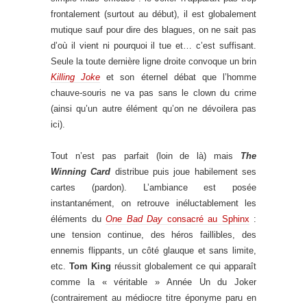
frontalement (surtout au début), il est globalement
mutique sauf pour dire des blagues, on ne sait pas
d’où il vient ni pourquoi il tue et… c’est suffisant.
Seule la toute dernière ligne droite convoque un brin
Killing Joke
et son éternel débat que l’homme
chauve-souris ne va pas sans le clown du crime
(ainsi qu’un autre élément qu’on ne dévoilera pas
ici).
Tout n’est pas parfait (loin de là) mais
The
Winning Card
distribue puis joue habilement ses
cartes (pardon). L’ambiance est posée
instantanément, on retrouve inéluctablement les
éléments du
One Bad Day
consacré au Sphinx
:
une tension continue, des héros faillibles, des
ennemis flippants, un côté glauque et sans limite,
etc.
Tom King
réussit globalement ce qui apparaît
comme la « véritable » Année Un du Joker
(contrairement au médiocre titre éponyme paru en