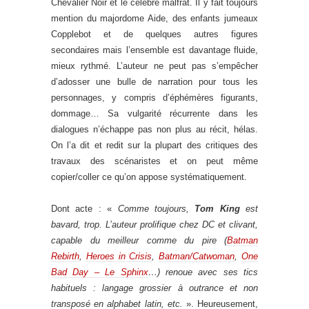
Chevalier Noir et le célèbre malfrat. Il y fait toujours
mention du majordome Aide, des enfants jumeaux
Copplebot et de quelques autres figures
secondaires mais l’ensemble est davantage fluide,
mieux rythmé. L’auteur ne peut pas s’empêcher
d’adosser une bulle de narration pour tous les
personnages, y compris d’éphémères figurants,
dommage… Sa vulgarité récurrente dans les
dialogues n’échappe pas non plus au récit, hélas.
On l’a dit et redit sur la plupart des critiques des
travaux des scénaristes et on peut même
copier/coller ce qu’on appose systématiquement.
Dont acte : «
Comme toujours,
Tom King
est
bavard, trop. L’auteur prolifique chez DC et clivant,
capable du meilleur comme du pire (
Batman
Rebirth
,
Heroes in Crisis
,
Batman/Catwoman
,
One
Bad Day – Le Sphinx
…) renoue avec ses tics
habituels : langage grossier à outrance et non
transposé en alphabet latin, etc.
». Heureusement,