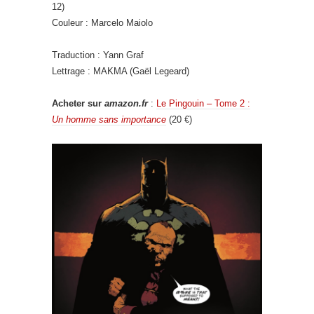
12)
Couleur : Marcelo Maiolo
Traduction : Yann Graf
Lettrage : MAKMA (Gaël Legeard)
Acheter sur
amazon.fr
:
Le Pingouin – Tome 2 :
Un homme sans importance
(20 €)