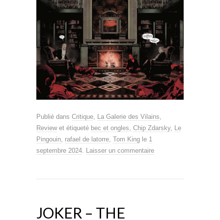
Publié dans
Critique
,
La Galerie des Vilains
,
Review
et étiqueté
bec et ongles
,
Chip Zdarsky
,
Le
Pingouin
,
rafael de latorre
,
Tom King
le
1
septembre 2024
.
Laisser un commentaire
JOKER – THE