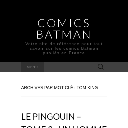
COMICS
BATMAN
Votre site de référence pour tout
savoir sur les comics Batman
publiés en France
Rechercher :
MENU
ARCHIVES PAR MOT-CLÉ : TOM KING
LE PINGOUIN –