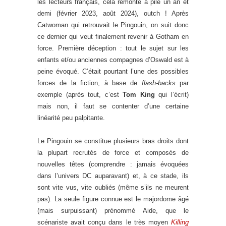
les lecteurs français, cela remonte à pile un an et
demi (février 2023, août 2024), outch ! Après
Catwoman qui retrouvait le Pingouin, on suit donc
ce dernier qui veut finalement revenir à Gotham en
force. Première déception : tout le sujet sur les
enfants et/ou anciennes compagnes d’Oswald est à
peine évoqué. C’était pourtant l’une des possibles
forces de la fiction, à base de
flash-backs
par
exemple (après tout, c’est
Tom King
qui l’écrit)
mais non, il faut se contenter d’une certaine
linéarité peu palpitante.
Le Pingouin se constitue plusieurs bras droits dont
la plupart recrutés de force et composés de
nouvelles têtes (comprendre : jamais évoquées
dans l’univers DC auparavant) et, à ce stade, ils
sont vite vus, vite oubliés (même s’ils ne meurent
pas). La seule figure connue est le majordome âgé
(mais surpuissant) prénommé Aide, que le
scénariste avait conçu dans le très moyen
Killing