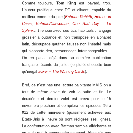
Comme toujours,
Tom King
est bavard, trop.
L’auteur prolifique chez DC et clivant, capable du
meilleur comme du pire (
Batman Rebirth
,
Heroes in
Crisis
,
Batman/Catwoman
,
One Bad Day – Le
Sphinx
…) renoue avec ses tics habituels : langage
grossier à outrance et non transposé en alphabet
latin, découpage gaufrier, fausse non linéarité mais
qui n’apporte rien, personnages interchangeables…
On en parlait déjà dans sa dernière publication
française récente de juillet (le plutôt chouette bien
qu’inégal
Joker – The Winning Cards
).
Bref, ce n’est pas une lecture palpitante MAIS on a
tout de même envie de voir la suite et fin. Le
deuxième et dernier volet est prévu pour le 15
novembre prochain et compilera les épisodes #6 à
#12 de cette mini-série (quasiment achevée aux
États-Unis à l’heure où sont rédigées ses lignes).
La confrontation avec Batman semble alléchante et
on a du mal à comprendre pourquoi Urban n’a pas