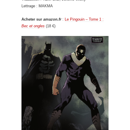
Lettrage : MAKMA
Acheter sur
amazon.fr
:
Le Pingouin – Tome 1 :
Bec et ongles
(18 €)