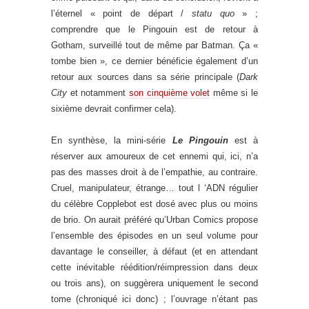
l’éternel « point de départ /
statu quo
» ;
comprendre que le Pingouin est de retour à
Gotham, surveillé tout de même par Batman. Ça «
tombe bien », ce dernier bénéficie également d’un
retour aux sources dans sa série principale (
Dark
City
et notamment
son cinquième volet
même si le
sixième devrait confirmer cela).
En synthèse, la mini-série
Le Pingouin
est à
réserver aux amoureux de cet ennemi qui, ici, n’a
pas des masses droit à de l’empathie, au contraire.
Cruel, manipulateur, étrange… tout l ‘ADN régulier
du célèbre Copplebot est dosé avec plus ou moins
de brio. On aurait préféré qu’Urban Comics propose
l’ensemble des épisodes en un seul volume pour
davantage le conseiller, à défaut (et en attendant
cette inévitable réédition/réimpression dans deux
ou trois ans), on suggèrera uniquement le second
tome (chroniqué ici donc) ; l’ouvrage n’étant pas