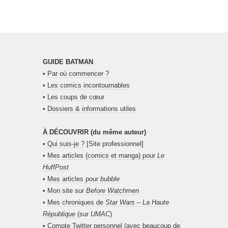
GUIDE BATMAN
•
Par où commencer ?
•
Les comics incontournables
•
Les coups de cœur
•
Dossiers & informations utiles
À DÉCOUVRIR (du même auteur)
•
Qui suis-je ?
[Site professionnel]
•
Mes articles (comics et manga) pour
Le
HuffPost
•
Mes articles pour
bubble
• Mon site sur
Before Watchmen
•
Mes chroniques de
Star Wars – La Haute
République
(sur
UMAC
)
•
Compte Twitter personnel
(avec beaucoup de