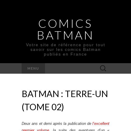
COMICS
BATMAN
Votre site de référence pour tout
savoir sur les comics Batman
publiés en France
Rechercher :
MENU
BATMAN : TERRE-UN
(TOME 02)
Deux ans et demi après la publication de
l’excellent
premier volume
, la suite des aventures d’un «