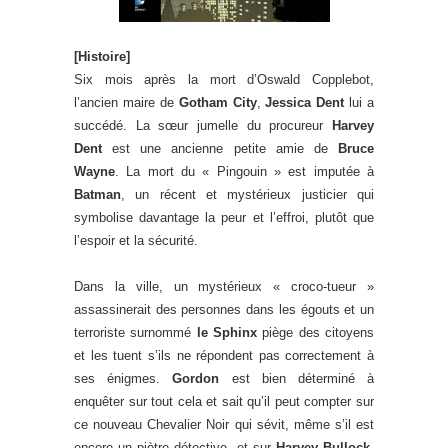
[Histoire]
Six mois après la mort d’Oswald Copplebot,
l’ancien maire de
Gotham City
,
Jessica Dent
lui a
succédé. La sœur jumelle du procureur
Harvey
Dent
est une ancienne petite amie de
Bruce
Wayne
. La mort du « Pingouin » est imputée à
Batman
, un récent et mystérieux justicier qui
symbolise davantage la peur et l’effroi, plutôt que
l’espoir et la sécurité.
Dans la ville, un mystérieux « croco-tueur »
assassinerait des personnes dans les égouts et un
terroriste surnommé
le Sphinx
piège des citoyens
et les tuent s’ils ne répondent pas correctement à
ses énigmes.
Gordon
est bien déterminé à
enquêter sur tout cela et sait qu’il peut compter sur
ce nouveau Chevalier Noir qui sévit, même s’il est
encore un piètre détective, et sur
Harvey Bullock
,