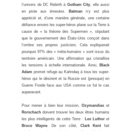
l’univers de DC Rebirth à
Gotham City
, elle aussi
en proie aux émeutes.
Batman
n’y est plus
apprécié et, d’une manière générale, une certaine
défiance envers les super-héros plane sur la Terre à
cause de « la théorie des Supermen », stipulant
que le gouvernement des États-Unis conçoit dans
l’ombre ses propres justiciers. Cela expliquerait
pourquoi 97% des « méta-humains » sont issus du
territoire américain. Une affirmation qui cristallise
les tensions à échelle internationale. Ainsi,
Black
Adam
promet refuge au Kahndaq à tous les super-
héros qui le désirent et la Russie est (presque) en
Guerre Froide face aux USA comme ce fut le cas
auparavant.
Pour mener à bien leur mission,
Ozymandias
et
Rorschach
doivent trouver les deux êtres humains
les plus intelligents de cette Terre :
Lex Luthor
et
Bruce Wayne
. De son côté,
Clark Kent
fait