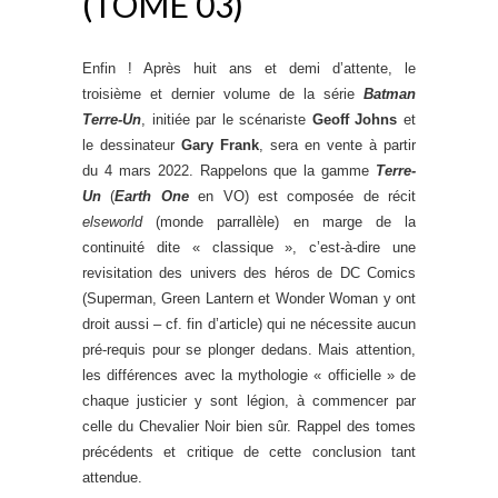
(TOME 03)
Enfin ! Après huit ans et demi d’attente, le
troisième et dernier volume de la série
Batman
Terre-Un
, initiée par le scénariste
Geoff Johns
et
le dessinateur
Gary Frank
, sera en vente à partir
du 4 mars 2022. Rappelons que la gamme
Terre-
Un
(
Earth One
en VO) est composée de récit
elseworld
(monde parrallèle) en marge de la
continuité dite « classique », c’est-à-dire une
revisitation des univers des héros de DC Comics
(Superman, Green Lantern et Wonder Woman y ont
droit aussi – cf. fin d’article) qui ne nécessite aucun
pré-requis pour se plonger dedans. Mais attention,
les différences avec la mythologie « officielle » de
chaque justicier y sont légion, à commencer par
celle du Chevalier Noir bien sûr. Rappel des tomes
précédents et critique de cette conclusion tant
attendue.