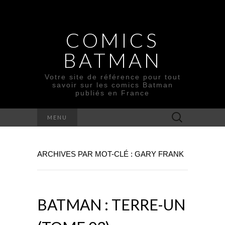
COMICS
BATMAN
Votre site de référence pour tout
savoir sur les comics Batman
publiés en France
Rechercher :
MENU
ARCHIVES PAR MOT-CLÉ : GARY FRANK
BATMAN : TERRE-UN