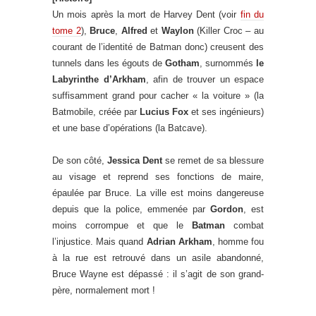
Un mois après la mort de Harvey Dent (voir
fin du
tome 2
),
Bruce
,
Alfred
et
Waylon
(Killer Croc – au
courant de l’identité de Batman donc) creusent des
tunnels dans les égouts de
Gotham
, surnommés
le
Labyrinthe d’Arkham
, afin de trouver un espace
suffisamment grand pour cacher « la voiture » (la
Batmobile, créée par
Lucius Fox
et ses ingénieurs)
et une base d’opérations (la Batcave).
De son côté,
Jessica Dent
se remet de sa blessure
au visage et reprend ses fonctions de maire,
épaulée par Bruce. La ville est moins dangereuse
depuis que la police, emmenée par
Gordon
, est
moins corrompue et que le
Batman
combat
l’injustice. Mais quand
Adrian Arkham
, homme fou
à la rue est retrouvé dans un asile abandonné,
Bruce Wayne est dépassé : il s’agit de son grand-
père, normalement mort !