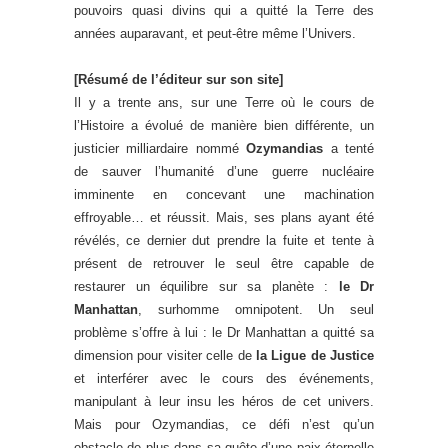
pouvoirs quasi divins qui a quitté la Terre des
années auparavant, et peut-être même l’Univers.
[Résumé de l’éditeur sur son site]
Il y a trente ans, sur une Terre où le cours de
l’Histoire a évolué de manière bien différente, un
justicier milliardaire nommé
Ozymandias
a tenté
de sauver l’humanité d’une guerre nucléaire
imminente en concevant une machination
effroyable… et réussit. Mais, ses plans ayant été
révélés, ce dernier dut prendre la fuite et tente à
présent de retrouver le seul être capable de
restaurer un équilibre sur sa planète :
le Dr
Manhattan
, surhomme omnipotent. Un seul
problème s’offre à lui : le Dr Manhattan a quitté sa
dimension pour visiter celle de
la Ligue de Justice
et interférer avec le cours des événements,
manipulant à leur insu les héros de cet univers.
Mais pour Ozymandias, ce défi n’est qu’un
obstacle de plus dans sa quête d’une paix éternelle