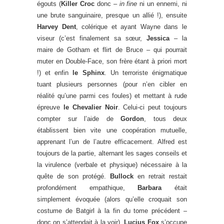
égouts (
Killer Croc
donc –
in fine
ni un ennemi, ni
une brute sanguinaire, presque un allié !), ensuite
Harvey Dent
, colérique et ayant Wayne dans le
viseur (c’est finalement sa sœur,
Jessica
– la
maire de Gotham et flirt de Bruce – qui pourrait
muter en Double-Face, son frère étant à priori mort
!) et enfin
le Sphinx
. Un terroriste énigmatique
tuant plusieurs personnes (pour n’en cibler en
réalité qu’une parmi ces foules) et mettant à rude
épreuve
le Chevalier Noir
. Celui-ci peut toujours
compter sur l’aide de
Gordon
, tous deux
établissent bien vite une coopération mutuelle,
apprenant l’un de l’autre efficacement. Alfred est
toujours de la partie, alternant les sages conseils et
la virulence (verbale et physique) nécessaire à la
quête de son protégé.
Bullock
en retrait restait
profondément empathique,
Barbara
était
simplement évoquée (alors qu’elle croquait son
costume de Batgirl à la fin du tome précédent –
donc on s’attendait à la voir),
Lucius Fox
s’occupe