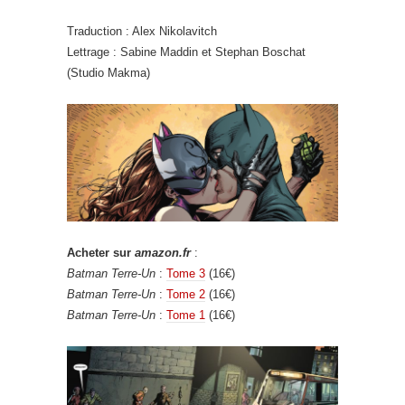
Traduction : Alex Nikolavitch
Lettrage : Sabine Maddin et Stephan Boschat
(Studio Makma)
Acheter sur
amazon.fr
:
Batman Terre-Un
:
Tome 3
(16€)
Batman Terre-Un
:
Tome 2
(16€)
Batman Terre-Un
:
Tome 1
(16€)