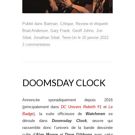
Publié dans
Batman
,
Critique
,
Review
et étiqueté
Brad Anderson
,
Gary Frank
,
Geoff Johns
,
Jon
Sibal
,
Jonathan Sibal
,
Terre-Un
le
10 janvier 2022
.
2 commentaires
DOOMSDAY CLOCK
Annoncée sporadiquement depuis 2016
(principalement dans
DC Univers Rebirth #1
et
Le
Badge
), la suite officieuse de
Watchmen
se
déroule dans
Doomsday Clock
, œuvre qui
rassemble donc l’univers de la bande dessinée
culte d’
Alan Moore
et
Dave Gibbons
avec celui