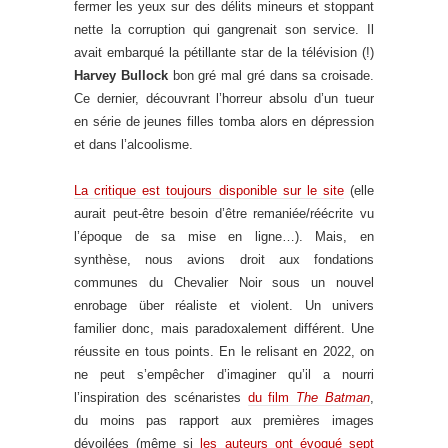
fermer les yeux sur des délits mineurs et stoppant
nette la corruption qui gangrenait son service. Il
avait embarqué la pétillante star de la télévision (!)
Harvey Bullock
bon gré mal gré dans sa croisade.
Ce dernier, découvrant l’horreur absolu d’un tueur
en série de jeunes filles tomba alors en dépression
et dans l’alcoolisme.
La critique est toujours disponible sur le site
(elle
aurait peut-être besoin d’être remaniée/réécrite vu
l’époque de sa mise en ligne…). Mais, en
synthèse, nous avions droit aux fondations
communes du Chevalier Noir sous un nouvel
enrobage über réaliste et violent. Un univers
familier donc, mais paradoxalement différent. Une
réussite en tous points. En le relisant en 2022, on
ne peut s’empêcher d’imaginer qu’il a nourri
l’inspiration des scénaristes
du film
The Batman
,
du moins pas rapport aux premières images
dévoilées (même si
les auteurs ont évoqué sept