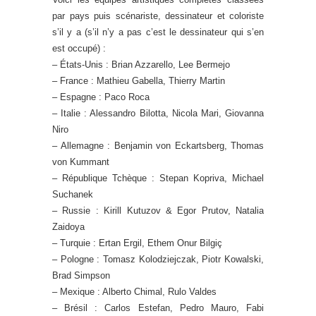
par pays puis scénariste, dessinateur et coloriste
s’il y a (s’il n’y a pas c’est le dessinateur qui s’en
est occupé) :
– États-Unis : Brian Azzarello, Lee Bermejo
– France : Mathieu Gabella, Thierry Martin
– Espagne : Paco Roca
– Italie : Alessandro Bilotta, Nicola Mari, Giovanna
Niro
– Allemagne : Benjamin von Eckartsberg, Thomas
von Kummant
– République Tchèque : Stepan Kopriva, Michael
Suchanek
– Russie : Kirill Kutuzov & Egor Prutov, Natalia
Zaidoya
– Turquie : Ertan Ergil, Ethem Onur Bilgiç
– Pologne : Tomasz Kolodziejczak, Piotr Kowalski,
Brad Simpson
– Mexique : Alberto Chimal, Rulo Valdes
– Brésil : Carlos Estefan, Pedro Mauro, Fabi