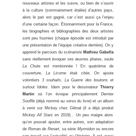
nouveaux artistes et les suivre, ou bien de s’ouvrir
à la culture (sommairement étalée) d’autres pays,
alors le pari est gagné, car c’est aussi ça l’enjeu
d’une certaine façon. Étonnamment pour la France,
les biographies et bibliographies des deux artistes
sont peu fournies (chaque épisode est introduit par
une présentation de l’équipe créative derrière). On y
apprend le parcours du scénariste
Mathieu Gabella
sans réellement évoquer ses œuvres phares, seule
La Chute
est mentionnée ! En quatrième de
couverture,
La Licorne
était citée. On ajoute
volontiers
3 souhaits
,
La Guerre des boutons
et
surtout
Idoles
. Idem pour le dessinateur
Thierry
Martin
où l’on évoque principalement
Dernier
Souffle
(déjà nommé au verso du livre) et un album
à venir sur Mickey chez Glénat (il a déjà produit
Mickey All Stars
en 2019)… Un peu maigre alors
qu’on pouvait ajouter, entre autres, son adaptation
de
Roman de Renart
, sa série
Myrmidon
ou encore
son travail sur l’actualité ou l’histoire. Il est aussi