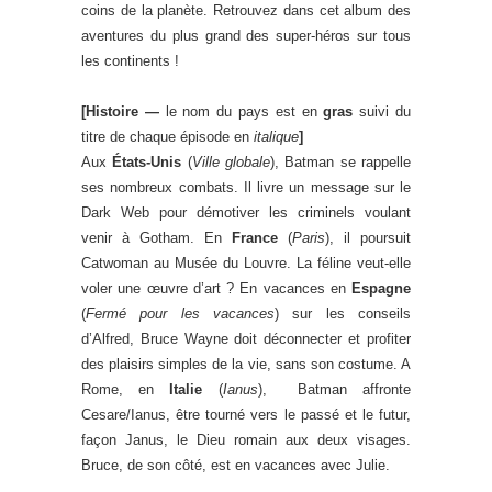
coins de la planète. Retrouvez dans cet album des
aventures du plus grand des super-héros sur tous
les continents !
[Histoire —
le nom du pays est en
gras
suivi du
titre de chaque épisode en
italique
]
Aux
États-Unis
(
Ville globale
), Batman se rappelle
ses nombreux combats. Il livre un message sur le
Dark Web pour démotiver les criminels voulant
venir à Gotham. En
France
(
Paris
), il poursuit
Catwoman au Musée du Louvre. La féline veut-elle
voler une œuvre d’art ? En vacances en
Espagne
(
Fermé pour les vacances
) sur les conseils
d’Alfred, Bruce Wayne doit déconnecter et profiter
des plaisirs simples de la vie, sans son costume. A
Rome, en
Italie
(
Ianus
), Batman affronte
Cesare/Ianus, être tourné vers le passé et le futur,
façon Janus, le Dieu romain aux deux visages.
Bruce, de son côté, est en vacances avec Julie.