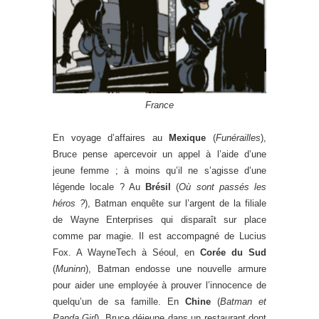
France
En voyage d’affaires au
Mexique
(
Funérailles
),
Bruce pense apercevoir un appel à l’aide d’une
jeune femme ; à moins qu’il ne s’agisse d’une
légende locale ? Au
Brésil
(
Où sont passés les
héros ?
), Batman enquête sur l’argent de la filiale
de Wayne Enterprises qui disparaît sur place
comme par magie. Il est accompagné de Lucius
Fox. A WayneTech à Séoul, en
Corée du Sud
(
Muninn
), Batman endosse une nouvelle armure
pour aider une employée à prouver l’innocence de
quelqu’un de sa famille. En
Chine
(
Batman et
Panda Girl
), Bruce déjeune dans un restaurant dont