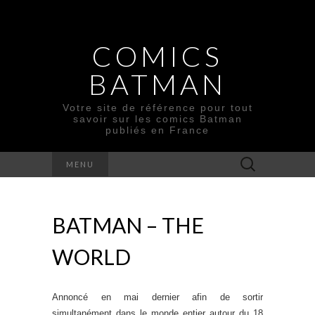
COMICS
BATMAN
Votre site de référence pour tout
savoir sur les comics Batman
publiés en France
Rechercher :
MENU
BATMAN – THE
WORLD
Annoncé en mai dernier afin de sortir
simultanément dans le monde entier autour du 18