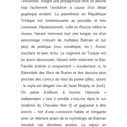
l’ensemble, malgré une protagoniste dont on devine
trop facilement l’évolution à cause d’un détail
graphique évident. La parenthèse en République
Tchèque est inintéressante au possible et très
convenue. Heureusement, celle en Russie relève le
niveau, faisant intervenir tout une longue vie d’un
personnage croisant de multiples Batman et (un
peu) de politique (mur soviétique, etc.). Assez
touchant et bien fichu. Le segment en Turquie est
lui aussi réjouissant, faisant enfin intervenir la Bat-
Famille (même si uniquement « vocalement »), la
Batmobile des films de Burton et des dessins plus
proches des comics du haut du panier (allez, osons
: le style est élégant mix de Sean Murphy et Jock).
On peine d’ailleurs à trouver l’épisode «
indépendant » tant il semble s’inscrire dans le
run
moderne du Chevalier Noir (!) et gagnerait à être
enrichi – fort d’une connexion habile et intrigante
avec un élément phare de la mythologie de Batman
introduit ces dernières années. Le séjour en