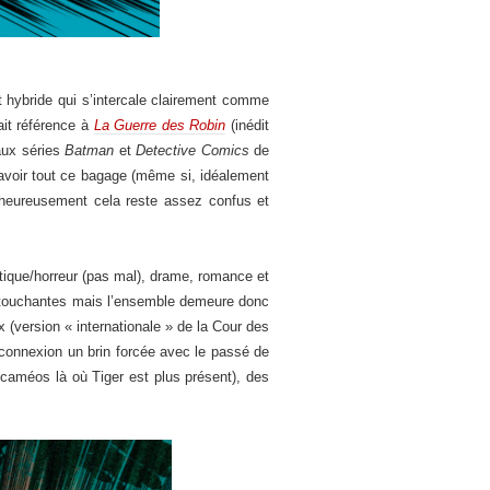
t hybride qui s’intercale clairement comme
ait référence à
La Guerre des Robin
(inédit
 aux séries
Batman
et
Detective Comics
de
avoir tout ce bagage (même si, idéalement
lheureusement cela reste assez confus et
astique/horreur (pas mal), drame, romance et
 touchantes mais l’ensemble demeure donc
x (version « internationale » de la Cour des
e connexion un brin forcée avec le passé de
 caméos là où Tiger est plus présent), des