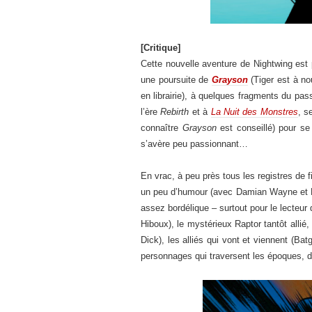
[Critique]
Cette nouvelle aventure de Nightwing est 
une poursuite de
Grayson
(Tiger est à no
en librairie), à quelques fragments du pa
l’ère
Rebirth
et à
La Nuit des Monstres
, s
connaître
Grayson
est conseillé) pour se 
s’avère peu passionnant…
En vrac, à peu près tous les registres de f
un peu d’humour (avec Damian Wayne et R
assez bordélique – surtout pour le lecteur 
Hiboux), le mystérieux Raptor tantôt allié
Dick), les alliés qui vont et viennent (B
personnages qui traversent les époques, de