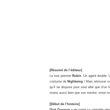
[Résumé de l’éditeur]
Le tout premier
Robin
. Un agent double. 
costume de
Nightwing
! Mais retrouver s
qu’il ne dispose pour seul allié que d
moins aussi bien que son mentor, sinon 
[Début de l’histoire]
Dick Grayson
a récupéré sa véritable iden