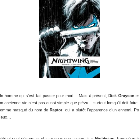
Un homme qui s’est fait passer pour mort… Mais à présent,
Dick Grayson
es
on ancienne vie n’est pas aussi simple que prévu… surtout lorsqu’il doit fair
’un homme masqué du nom de
Raptor
, qui a plutôt l’apparence d’un ennemi. Po
mieux…
tité et peut désormais officier sous son ancien alias
Nightwing
. Engagé malg