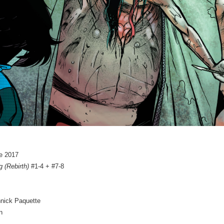
e 2017
g (Rebirth)
#1-4 + #7-8
nnick Paquette
n