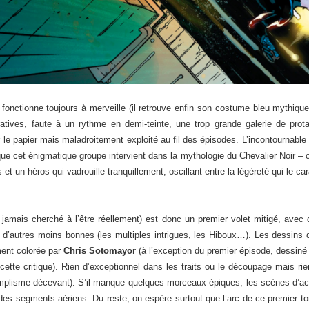
 fonctionne toujours à merveille (il retrouve enfin son costume bleu mythique
atives, faute à un rythme en demi-teinte, une trop grande galerie de prot
r le papier mais maladroitement exploité au fil des épisodes. L’incontournab
e cet énigmatique groupe intervient dans la mythologie du Chevalier Noir – 
 un héros qui vadrouille tranquillement, oscillant entre la légèreté qui le car
 jamais cherché à l’être réellement) est donc un premier volet mitigé, avec
, d’autres moins bonnes (les multiples intrigues, les Hiboux…). Les dessins
ment colorée par
Chris Sotomayor
(à l’exception du premier épisode, dessiné
cette critique). Rien d’exceptionnel dans les traits ou le découpage mais rien
mplisme décevant). S’il manque quelques morceaux épiques, les scènes d’actio
des segments aériens. Du reste, on espère surtout que l’arc de ce premier to