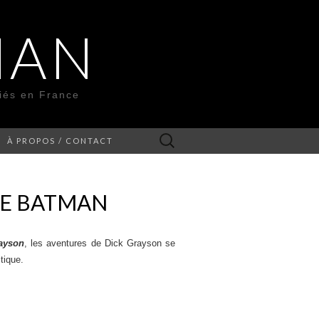
MAN
liés en France
Rechercher :
À PROPOS / CONTACT
UE BATMAN
ayson
, les aventures de Dick Grayson se
tique.