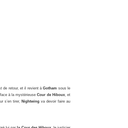
t de retour, et il revient à
Gotham
sous le
e face à la mystérieuse
Cour de Hiboux
, et
ur s’en tirer,
Nightwing
va devoir faire au
ré lui par
la Cour des Hiboux
, le justicier