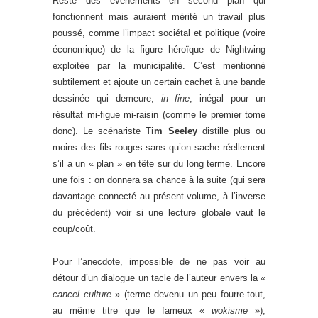
Reste des évènements en second plan qui
fonctionnent mais auraient mérité un travail plus
poussé, comme l’impact sociétal et politique (voire
économique) de la figure héroïque de Nightwing
exploitée par la municipalité. C’est mentionné
subtilement et ajoute un certain cachet à une bande
dessinée qui demeure,
in fine
, inégal pour un
résultat mi-figue mi-raisin (comme le premier tome
donc). Le scénariste
Tim Seeley
distille plus ou
moins des fils rouges sans qu’on sache réellement
s’il a un « plan » en tête sur du long terme. Encore
une fois : on donnera sa chance à la suite (qui sera
davantage connecté au présent volume, à l’inverse
du précédent) voir si une lecture globale vaut le
coup/coût.
Pour l’anecdote, impossible de ne pas voir au
détour d’un dialogue un tacle de l’auteur envers la «
cancel culture
» (terme devenu un peu fourre-tout,
au même titre que le fameux «
wokisme
»),