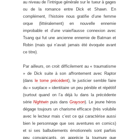
au niveau de l’intrigue générale sur le tueur à gages
ou de la romance entre Dick et Shawn. En
complément, l’histoire nous gratifie d’une femme
orque (littéralement) en nouvelle ennemie
improbable et d’une vraie/fausse connexion avec
Tsang qui fut une ancienne ennemie de Batman et
Robin (mais qui n’avait jamais été évoquée avant
ce titre).
Par ailleurs, on croit difficilement au « traumatisme
» de Dick suite à son affrontement avec Raptor
(dans
le tome précédent
), le justicier semble faire
du « surplace » identitaire un peu pénible et répétitif
(surtout quand on l’a déjà lu dans la précédente
série
Nightwin
puis dans
Grayson
). Le jeune héros
dégage toujours un charisme efficace (très volubile
avec le lecteur mais c’est ce qui caractérise aussi
bien le personnage que ses aventures en comics)
et si ses balbutiements émotionnels sont parfois
peu convaincants, on apprécie la tournure que