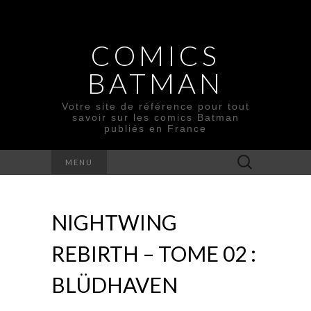
COMICS
BATMAN
Votre site de référence pour tout
savoir sur les comics Batman
publiés en France
Rechercher :
MENU
NIGHTWING
REBIRTH – TOME 02 :
BLÜDHAVEN