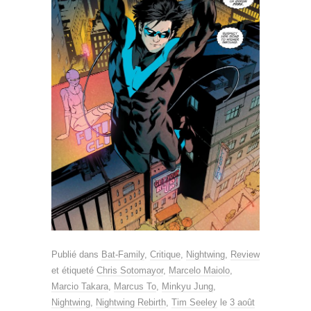
Publié dans
Bat-Family
,
Critique
,
Nightwing
,
Review
et étiqueté
Chris Sotomayor
,
Marcelo Maiolo
,
Marcio Takara
,
Marcus To
,
Minkyu Jung
,
Nightwing
,
Nightwing Rebirth
,
Tim Seeley
le
3 août