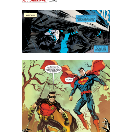
02 :
Blüdhaven
(16€)