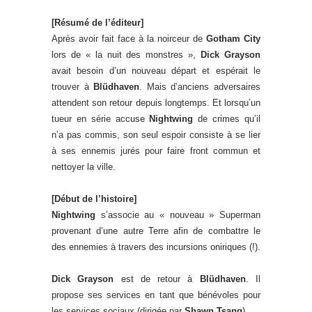
[Résumé de l’éditeur]
Après avoir fait face à la noirceur de
Gotham City
lors de « la nuit des monstres »,
Dick Grayson
avait besoin d’un nouveau départ et espérait le
trouver à
Blüdhaven
. Mais d’anciens adversaires
attendent son retour depuis longtemps. Et lorsqu’un
tueur en série accuse
Nightwing
de crimes qu’il
n’a pas commis, son seul espoir consiste à se lier
à ses ennemis jurés pour faire front commun et
nettoyer la ville.
[Début de l’histoire]
Nightwing
s’associe au « nouveau » Superman
provenant d’une autre Terre afin de combattre le
des ennemies à travers des incursions oniriques (!).
Dick Grayson
est de retour à
Blüdhaven
. Il
propose ses services en tant que bénévoles pour
les services sociaux (dirigée par
Shawn Tsang
).