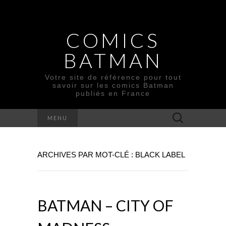
COMICS
BATMAN
Votre site de référence pour tout
savoir sur les comics Batman
publiés en France
Rechercher :
MENU
ARCHIVES PAR MOT-CLÉ : BLACK LABEL
BATMAN – CITY OF