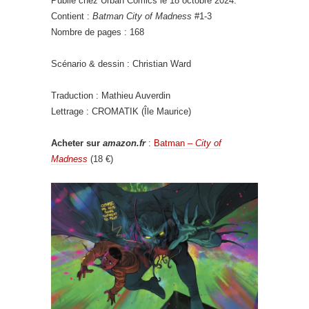
Publié chez Urban Comics le 18 octobre 2024.
Contient :
Batman City of Madness
#1-3
Nombre de pages : 168
Scénario & dessin : Christian Ward
Traduction : Mathieu Auverdin
Lettrage : CROMATIK (Île Maurice)
Acheter sur
amazon.fr
:
Batman –
City of
Madness
(18 €)