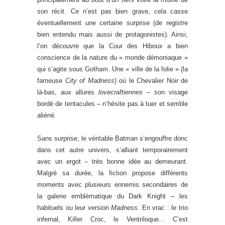
son récit. Ce n’est pas bien grave, cela casse
éventuellement une certaine surprise (de registre
bien entendu mais aussi de protagonistes). Ainsi,
l’on découvre que la Cour des Hiboux a bien
conscience de la nature du « monde démoniaque »
qui s’agite sous Gotham. Une « ville de la folie » (la
fameuse
City of Madness
) où le Chevalier Noir de
là-bas, aux allures
lovecraftiennes
– son visage
bordé de tentacules – n’hésite pas à tuer et semble
aliéné.
Sans surprise, le véritable Batman s’engouffre donc
dans cet autre univers, s’alliant temporairement
avec un ergot – très bonne idée au demeurant.
Malgré sa durée, la fiction propose différents
moments avec plusieurs ennemis secondaires de
la galerie emblématique du Dark Knight – les
habituels ou leur version
Madness.
En vrac : le trio
infernal, Killer Croc, le Ventriloque… C’est