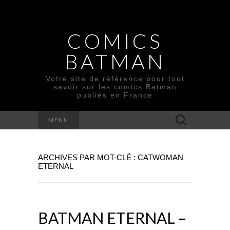
COMICS
BATMAN
Votre site de référence pour tout
savoir sur les comics Batman
publiés en France
Rechercher :
MENU
ARCHIVES PAR MOT-CLÉ : CATWOMAN
ETERNAL
BATMAN ETERNAL –