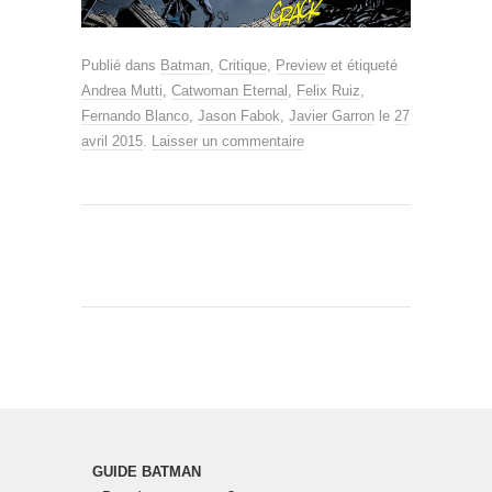
Publié dans
Batman
,
Critique
,
Preview
et étiqueté
Andrea Mutti
,
Catwoman Eternal
,
Felix Ruiz
,
Fernando Blanco
,
Jason Fabok
,
Javier Garron
le
27
avril 2015
.
Laisser un commentaire
GUIDE BATMAN