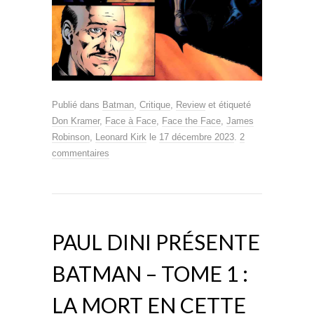
Publié dans
Batman
,
Critique
,
Review
et étiqueté
Don Kramer
,
Face à Face
,
Face the Face
,
James
Robinson
,
Leonard Kirk
le
17 décembre 2023
.
2
commentaires
PAUL DINI PRÉSENTE
BATMAN – TOME 1 :
LA MORT EN CETTE