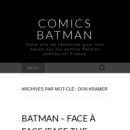
COMICS
BATMAN
Votre site de référence pour tout
savoir sur les comics Batman
publiés en France
Rechercher :
MENU
ARCHIVES PAR MOT-CLÉ : DON KRAMER
BATMAN – FACE À