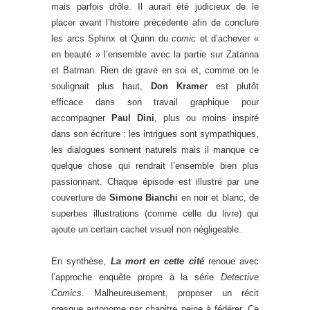
mais parfois drôle. Il aurait été judicieux de le
placer avant l’histoire précédente afin de conclure
les arcs Sphinx et Quinn du
comic
et d’achever «
en beauté » l’ensemble avec la partie sur Zatanna
et Batman. Rien de grave en soi et, comme on le
soulignait plus haut,
Don Kramer
est plutôt
efficace dans son travail graphique pour
accompagner
Paul Dini
, plus ou moins inspiré
dans son écriture : les intrigues sont sympathiques,
les dialogues sonnent naturels mais il manque ce
quelque chose qui rendrait l’ensemble bien plus
passionnant. Chaque épisode est illustré par une
couverture de
Simone Bianchi
en noir et blanc, de
superbes illustrations (comme celle du livre) qui
ajoute un certain cachet visuel non négligeable.
En synthèse,
La mort en cette cité
renoue avec
l’approche enquête propre à la série
Detective
Comics
. Malheureusement, proposer un récit
presque autonome par chapitre peine à fédérer. Ce