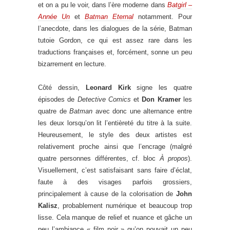
et on a pu le voir, dans l’ère moderne dans
Batgirl –
Année Un
et
Batman Eternal
notamment. Pour
l’anecdote, dans les dialogues de la série, Batman
tutoie Gordon, ce qui est assez rare dans les
traductions françaises et, forcément, sonne un peu
bizarrement en lecture.
Côté dessin,
Leonard Kirk
signe les quatre
épisodes de
Detective Comics
et
Don Kramer
les
quatre de
Batman
avec donc une alternance entre
les deux lorsqu’on lit l’entièreté du titre à la suite.
Heureusement, le style des deux artistes est
relativement proche ainsi que l’encrage (malgré
quatre personnes différentes, cf. bloc
À propos
).
Visuellement, c’est satisfaisant sans faire d’éclat,
faute à des visages parfois grossiers,
principalement à cause de la colorisation de
John
Kalisz
, probablement numérique et beaucoup trop
lisse. Cela manque de relief et nuance et gâche un
peu l’ambiance « film noir » qu’on pouvait un peu