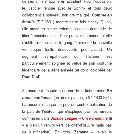
de ses amis maquillé en accident. Pour l’occasion,
le justicier renoue avec le Sphinx et tous deux
collaborent à nouveau bon gré mal gré.
Comme en
famille
(
DC
#831) montre cette fois Harley Quinn,
elle aussi en pleine rédemption et en demande de
liberté conditionnelle. Pour prouver sa bonne foi elle
s’infiltre même dans le gang féminin de la nouvelle
ventriloque (celle découverte peu avant). Un
segment sympathique où Harleen est
particulièrement soignée et vêtue de son costume
légendaire de la série animée (et donc co-créée par
Paul Dini
).
Zatanna est ensuite au cœur de la fiction avec
En
toute confiance
(en deux parties,
DC
#833-834).
Là aussi il manque un peu de contextualisation de
la part de l’éditeur qui n’explique pas les erreurs
commises dans
Justice League – Crise d’identité
(il
y a bien un renvoi vers ce chef-d’œuvre mais pas
de justification). En gros, Zatanna « lavait le