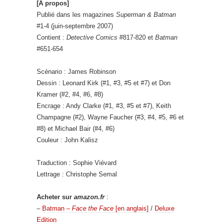
[À propos]
Publié dans les magazines
Superman & Batman
#1-4 (juin-septembre 2007)
Contient :
Detective Comics
#817-820 et
Batman
#651-654
Scénario : James Robinson
Dessin : Leonard Kirk (#1, #3, #5 et #7) et Don
Kramer (#2, #4, #6, #8)
Encrage : Andy Clarke (#1, #3, #5 et #7), Keith
Champagne (#2), Wayne Faucher (#3, #4, #5, #6 et
#8) et Michael Bair (#4, #6)
Couleur : John Kalisz
Traduction : Sophie Viévard
Lettrage : Christophe Semal
Acheter sur
amazon.fr
:
–
Batman –
Face the Face
[en anglais]
/
Deluxe
Edition