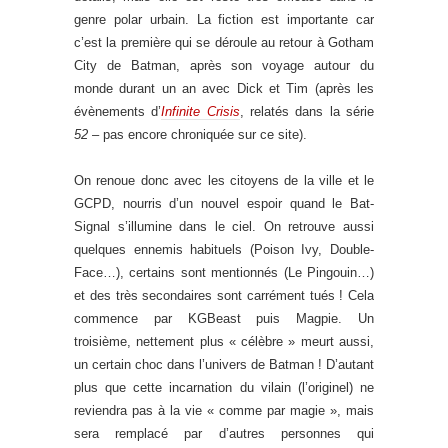
genre polar urbain. La fiction est importante car
c’est la première qui se déroule au retour à Gotham
City de Batman, après son voyage autour du
monde durant un an avec Dick et Tim (après les
évènements d’
Infinite Crisis
, relatés dans la série
52
– pas encore chroniquée sur ce site).
On renoue donc avec les citoyens de la ville et le
GCPD, nourris d’un nouvel espoir quand le Bat-
Signal s’illumine dans le ciel. On retrouve aussi
quelques ennemis habituels (Poison Ivy, Double-
Face…), certains sont mentionnés (Le Pingouin…)
et des très secondaires sont carrément tués ! Cela
commence par KGBeast puis Magpie. Un
troisième, nettement plus « célèbre » meurt aussi,
un certain choc dans l’univers de Batman ! D’autant
plus que cette incarnation du vilain (l’originel) ne
reviendra pas à la vie « comme par magie », mais
sera remplacé par d’autres personnes qui