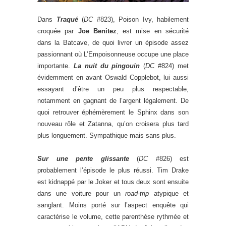
Dans
Traqué
(
DC
#823), Poison Ivy, habilement
croquée par
Joe Benitez
, est mise en sécurité
dans la Batcave, de quoi livrer un épisode assez
passionnant où L’Empoisonneuse occupe une place
importante.
La nuit du pingouin
(
DC
#824) met
évidemment en avant Oswald Copplebot, lui aussi
essayant d’être un peu plus respectable,
notamment en gagnant de l’argent légalement. De
quoi retrouver éphémèrement le Sphinx dans son
nouveau rôle et Zatanna, qu’on croisera plus tard
plus longuement. Sympathique mais sans plus.
Sur une pente glissante
(
DC
#826) est
probablement l’épisode le plus réussi. Tim Drake
est kidnappé par le Joker et tous deux sont ensuite
dans une voiture pour un
road-trip
atypique et
sanglant. Moins porté sur l’aspect enquête qui
caractérise le volume, cette parenthèse rythmée et