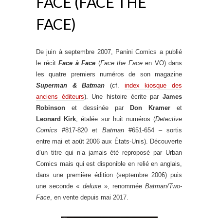
FACE (FACE THE
FACE)
De juin à septembre 2007, Panini Comics a publié
le récit
Face à Face
(
Face the Face
en VO) dans
les quatre premiers numéros de son magazine
Superman & Batman
(cf.
index kiosque des
anciens éditeurs
). Une histoire écrite par
James
Robinson
et dessinée par
Don Kramer
et
Leonard Kirk
, étalée sur huit numéros (
Detective
Comics
#817-820 et
Batman
#651-654 – sortis
entre mai et août 2006 aux États-Unis). Découverte
d’un titre qui n’a jamais été reproposé par Urban
Comics mais qui est disponible en relié en anglais,
dans une première édition (septembre 2006) puis
une seconde «
deluxe
», renommée
Batman/Two-
Face
, en vente depuis mai 2017.