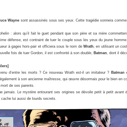
ruce Wayne
sont assassinés sous ses yeux. Cette tragédie sonnera comme 
helin : alors qu’il fait le guet pendant que son père et sa mère commettent 
gitime défense, est contraint de tuer le couple sous les yeux du jeune homme.
ueur à gages hors-pair et officiera sous le nom de
Wrath
, en utilisant un co
uvelle fois de tuer Gordon, il est confronté à son
double
,
Batman
, dont il dé
lers]
venu d’entre les morts ? Ce nouveau Wrath est-il un imitateur ?
Batman
e
is également à son ancienne maîtresse, qui œuvre désormais pour le bien en
a mort de ses parents.
e jamais. Le mystère entourant ses origines se dévoile petit à petit avant d’
i cache lui aussi de lourds secrets.