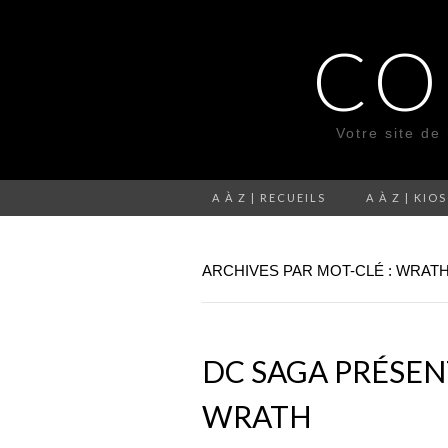
CO
Votre site de
A À Z | RECUEILS
A À Z | KIO
ARCHIVES PAR MOT-CLÉ : WRAT
DC SAGA PRÉSENT
WRATH