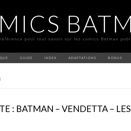
MICS BAT
 référence pour tout savoir sur les comics Batman pub
SQUE
GUIDE
INDEX
ADAPTATIONS
BONUS
H
E : BATMAN – VENDETTA – LES