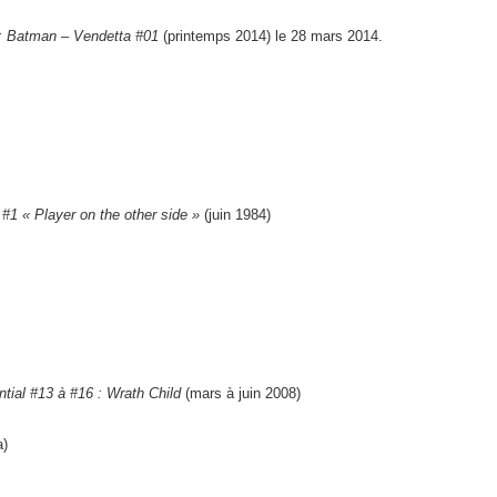
: Batman – Vendetta #01
(printemps 2014) le 28 mars 2014.
#1 « Player on the other side »
(juin 1984)
tial #13 à #16 : Wrath Child
(mars à juin 2008)
a)