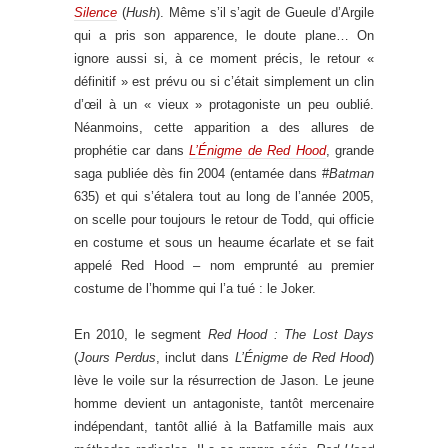
Silence
(
Hush
). Même s’il s’agit de Gueule d’Argile
qui a pris son apparence, le doute plane… On
ignore aussi si, à ce moment précis, le retour «
définitif » est prévu ou si c’était simplement un clin
d’œil à un « vieux » protagoniste un peu oublié.
Néanmoins, cette apparition a des allures de
prophétie car dans
L’Énigme de Red Hood
, grande
saga publiée dès fin 2004 (entamée dans #
Batman
635) et qui s’étalera tout au long de l’année 2005,
on scelle pour toujours le retour de Todd, qui officie
en costume et sous un heaume écarlate et se fait
appelé Red Hood – nom emprunté au premier
costume de l’homme qui l’a tué : le Joker.
En 2010, le segment
Red Hood : The Lost Days
(
Jours Perdus
, inclut dans
L’Énigme de Red Hood
)
lève le voile sur la résurrection de Jason. Le jeune
homme devient un antagoniste, tantôt mercenaire
indépendant, tantôt allié à la Batfamille mais aux