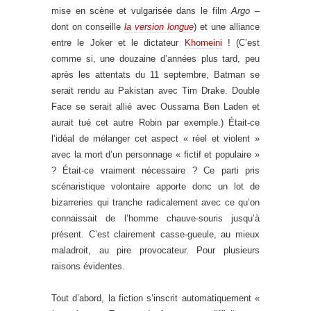
mise en scène et vulgarisée dans le film
Argo –
dont on conseille
la version longue
) et une alliance
entre le Joker et le dictateur
Khomeini
! (C’est
comme si, une douzaine d’années plus tard, peu
après les attentats du 11 septembre, Batman se
serait rendu au Pakistan avec Tim Drake. Double
Face se serait allié avec Oussama Ben Laden et
aurait tué cet autre Robin par exemple.) Était-ce
l’idéal de mélanger cet aspect « réel et violent »
avec la mort d’un personnage « fictif et populaire »
? Était-ce vraiment nécessaire ? Ce parti pris
scénaristique volontaire apporte donc un lot de
bizarreries qui tranche radicalement avec ce qu’on
connaissait de l’homme chauve-souris jusqu’à
présent. C’est clairement casse-gueule, au mieux
maladroit, au pire provocateur. Pour plusieurs
raisons évidentes.
Tout d’abord, la fiction s’inscrit automatiquement «