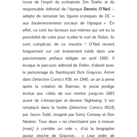
issue de l’esprit du scénariste Jim Starlin et du
responsable éditorial de l’époque
Dennis O’Neil
–
adepte de remanier les figures iconiques de DC «
aux bouleversements sociaux de l’époque
». En
effet, ce sont les lecteurs eux-mêmes qui ont eu la
possibilité de voter pour sceller le sort de Robin, ils
sont complices de ce meurtre ! O’Neil revient
longuement sur cet évènement inédit dans une
passionnante préface rédigée en avril 1990. Il
évoque le parcours éditorial de Robin, d’abord avec
le personnage du flamboyant Dick Grayson. Arrivé
dans
Detective Comics
#38, en 1940, un an à peine
après la création de Batman, le jeune prodige
évolue aux côtés de son mentor jusqu’en 1983
avant de s’émanciper et devenir Nightwing. Il est
remplacé dans la foulée (
Detective Comics
#524)
par Jason Todd, imaginé par Gerry Conway et Don
Newton. Tous deux «
ne cherchaient pas à innover
[mais] à combler un vide
», d’où la biographie
assez proche de Grayson… «
Leur ordre de