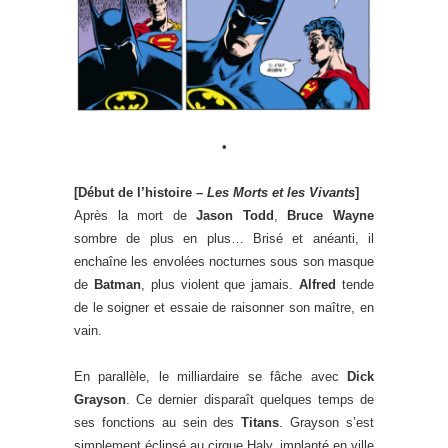
•
[Début de l’histoire –
Les Morts et les Vivants
]
Après la mort de
Jason Todd
,
Bruce Wayne
sombre de plus en plus… Brisé et anéanti, il
enchaîne les envolées nocturnes sous son masque
de
Batman
, plus violent que jamais.
Alfred
tende
de le soigner et essaie de raisonner son maître, en
vain.
En parallèle, le milliardaire se fâche avec
Dick
Grayson
. Ce dernier disparaît quelques temps de
ses fonctions au sein des
Titans
. Grayson s’est
simplement éclipsé au cirque Haly, implanté en ville