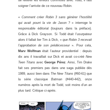
de réitérer les erreurs commises avec Todd, il faut
soigner l’arrivée de ce nouveau Robin.
«
Comment créer Robin 3 sans générer l’hostilité
qui avait pourri la vie de Jason ?
» interroge le
responsable éditorial (toujours dans la préface).
Grâce à Dick Grayson. Si Todd était l’usurpateur
alors il fallait lier Tim à Dick, «
que Robin 3 recevait
l’approbation de son prédécesseur
». Pour cela,
Marv Wolfman
était l’auteur providentiel : depuis
dix ans il travaillait sur Dick et avait co-créé
New
Teen Titans
avec
George Pérez
. Ainsi, Tim Drake
fait ses premiers pas dans une saga publiée dès
1989, aussi bien dans
The New Titans
(#60-61) que
la série classique
Batman
(#440-442), onze
numéros après la mort de Todd, soit moins d’un an
plus tard. Critique ci-après.