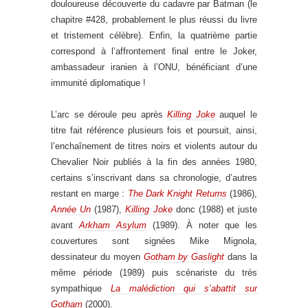
douloureuse découverte du cadavre par Batman (le
chapitre #428, probablement le plus réussi du livre
et tristement célèbre). Enfin, la quatrième partie
correspond à l’affrontement final entre le Joker,
ambassadeur iranien à l’ONU, bénéficiant d’une
immunité diplomatique !
L’arc se déroule peu après
Killing Joke
auquel le
titre fait référence plusieurs fois et poursuit, ainsi,
l’enchaînement de titres noirs et violents autour du
Chevalier Noir publiés à la fin des années 1980,
certains s’inscrivant dans sa chronologie, d’autres
restant en marge :
The Dark Knight Returns
(1986),
Année Un
(1987),
Killing Joke
donc (1988) et juste
avant
Arkham Asylum
(1989). À noter que les
couvertures sont signées Mike Mignola,
dessinateur du moyen
Gotham by Gaslight
dans la
même période (1989) puis scénariste du très
sympathique
La malédiction qui s’abattit sur
Gotham
(2000).