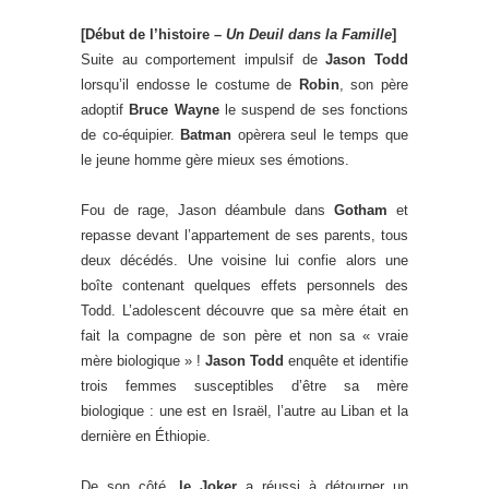
[Début de l’histoire –
Un Deuil dans la Famille
]
Suite au comportement impulsif de
Jason Todd
lorsqu’il endosse le costume de
Robin
, son père
adoptif
Bruce Wayne
le suspend de ses fonctions
de co-équipier.
Batman
opèrera seul le temps que
le jeune homme gère mieux ses émotions.
Fou de rage, Jason déambule dans
Gotham
et
repasse devant l’appartement de ses parents, tous
deux décédés. Une voisine lui confie alors une
boîte contenant quelques effets personnels des
Todd. L’adolescent découvre que sa mère était en
fait la compagne de son père et non sa « vraie
mère biologique » !
Jason Todd
enquête et identifie
trois femmes susceptibles d’être sa mère
biologique : une est en Israël, l’autre au Liban et la
dernière en Éthiopie.
De son côté,
le Joker
a réussi à détourner un