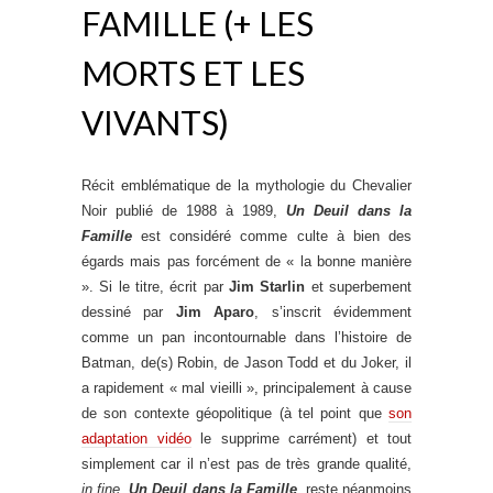
FAMILLE (+ LES
MORTS ET LES
VIVANTS)
Récit emblématique de la mythologie du Chevalier
Noir publié de 1988 à 1989,
Un Deuil dans la
Famille
est considéré comme culte à bien des
égards mais pas forcément de « la bonne manière
». Si le titre, écrit par
Jim Starlin
et superbement
dessiné par
Jim Aparo
, s’inscrit évidemment
comme un pan incontournable dans l’histoire de
Batman, de(s) Robin, de Jason Todd et du Joker, il
a rapidement « mal vieilli », principalement à cause
de son contexte géopolitique (à tel point que
son
adaptation vidéo
le supprime carrément) et tout
simplement car il n’est pas de très grande qualité,
in fine
.
Un Deuil dans la Famille
, reste néanmoins