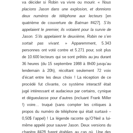
va décider si Robin va vivre ou mourir. «
Nous
placions Jason dans une explosion, et donnions
deux numéros de téléphone aux lecteurs
[en
quatrième de couverture de
Batman
#427]
. S’ils
appelaient le premier, ils votaient pour la survie de
Jason. S’ils appelaient le deuxième, Robin ne s’en
sortait pas vivant.
» Apparemment, 5.343
personnes ont voté contre et 5.271 pour, soit plus
de 10.600 lecteurs qui se sont prêtés au jeu durant
36 heures (du
15 septembre 1988 à 8h00 jusqu’au
lendemain
à 20h), récoltant seulement 72 voix
d’écart entre les deux choix ! La réception de ce
procédé fut clivante, ce système interactif était
jugé intéressant et audacieux par certains, cynique
et dégueulasse pour d’autres (incluant Frank Miller
!) voire… truqué (sans compter les critiques à
propos du numéro de téléphone qui était surtaxé –
0,50$ l’appel) ! La légende raconte qu’O’Neil a lui-
même appelé pour sauver Jason. Deux versions du
chapitre #428 furent établies au cas où. Une des