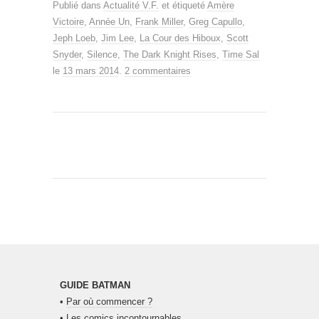
Publié dans
Actualité V.F.
et étiqueté
Amère
Victoire
,
Année Un
,
Frank Miller
,
Greg Capullo
,
Jeph Loeb
,
Jim Lee
,
La Cour des Hiboux
,
Scott
Snyder
,
Silence
,
The Dark Knight Rises
,
Time Sal
le
13 mars 2014
.
2 commentaires
GUIDE BATMAN
•
Par où commencer ?
•
Les comics incontournables