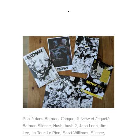
•
Publié dans
Batman
,
Critique
,
Review
et étiqueté
Batman Silence
,
Hush
,
hush 2
,
Jeph Loeb
,
Jim
Lee
,
La Tour
,
Le Pion
,
Scott Williams
,
Silence
,