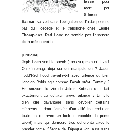
laissé pour
mort par
Silence
.
Batman
se voit dans l’obligation de l’aider pour ne
pas qu’il décède et le transporte chez
Leslie
Thompkins
.
Red Hood
ne semble pas l’entendre
de la même oreille…
[Critique]
Jeph Loeb
semble savoir (sans surprise) où il va !
On s’interroge déjà sur qui manipule qui ? Jason
Todd/Red Hood travaille-t-il avec Silence ou bien
l’ancien Robin agit comme l’avait prévu Tommy ?
En sauvant la vie du Joker, Batman a-t-il fait
exactement ce qu’avait prévu Silence ? Difficile
d’en dire davantage sans dévoiler certains
éléments – dont l’arrivée d’un allié inattendu en
toute fin (et avec un look improbable de prime
abord) mais qui demeure très cohérente avec le
premier tome
Silence
de l’époque (on aura sans