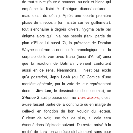
de tout suivre (faute à nouveau au noir et blanc qui
empêche la lisibilité d’intrigue diurne/nocturne –
mais c’est du détail). Après une courte première
phase de « repos » (on insiste sur les guillemets),
tout s’enchaîne à degrés divers. Nygma parle par
énigme alors qu’il n’a pas besoin (fait-il partie du
plan d’Elliot lui aussi ?), la présence de Damian
Wayne confirme la continuité chronologique – et la
surprise de le voir avec Bane (tueur d’Alfref) ainsi
que la réaction de Batman viennent confortent
aussi en ce sens. Néanmoins, il n’est pas exclu
qu’
a posteriori
,
Jeph Loeb
(ou DC Comics d’une
manière générale, par la voix de leur représentant
donc…
Jim Lee
, le dessinateur de ce comic), ce
Silence 2
soit proposé comme
Trois Jokers
, c’est-
à-dire faisant partie de la continuité ou en marge de
celle-ci en fonction du bon vouloir du lecteur.
Curieux de voir, une fois de plus, si cela sera
évoqué dans l’épisode suivant. Du reste, arrivé à la
moitié de l’arc, on apprécie globalement sans pour