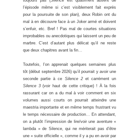
toujours pas (Silence est quasiment absent de
l’épisode même si c’est visiblement fait exprès
pour la poursuite de son plan), deux Robin ont du
mal à en découvre face à un Joker armé et doivent
s’enfuir, etc. Bref ! Pas mal de courtes situations
improbables ou anecdotiques qui laissent un peu de
marbre. C’est d’autant plus délicat qu’il ne reste
que deux chapitres avant la fin…
Toutefois, l’on apprenait quelques semaines plus
tôt (début septembre 2026) qu’il pourrait y avoir une
seconde partie à ce
Silence 2
et carrément un
Silence 3
(voir haut de cette critique) ! À la fois
rassurant car on a du mal à voir comment en six
volumes aussi courts on pourrait atteindre une
maestria importante et en même temps frustrant vu
le temps nécessaire de production… En attendant,
on a plutôt l’impression de lire/voir une aventure «
lambda » de Silence, qui ne mériterait pas d’être
une « suite officielle », comme il y a pu en avoir par