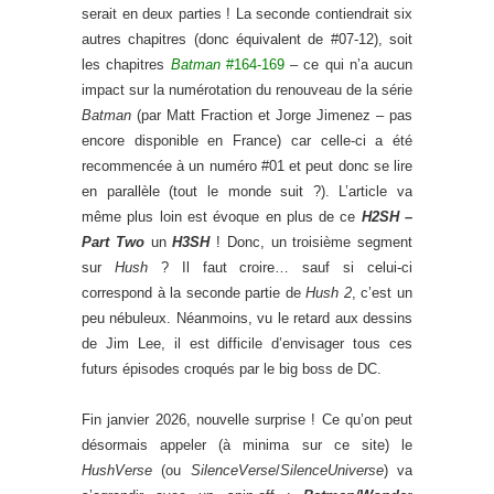
serait en deux parties ! La seconde contiendrait six
autres chapitres (donc équivalent de #07-12), soit
les chapitres
Batman
#164-169
– ce qui n’a aucun
impact sur la numérotation du renouveau de la série
Batman
(par Matt Fraction et Jorge Jimenez – pas
encore disponible en France) car celle-ci a été
recommencée à un numéro #01 et peut donc se lire
en parallèle (tout le monde suit ?). L’article va
même plus loin est évoque en plus de ce
H2SH –
Part Two
un
H3SH
! Donc, un troisième segment
sur
Hush
? Il faut croire… sauf si celui-ci
correspond à la seconde partie de
Hush 2
, c’est un
peu nébuleux. Néanmoins, vu le retard aux dessins
de Jim Lee, il est difficile d’envisager tous ces
futurs épisodes croqués par le big boss de DC.
Fin janvier 2026, nouvelle surprise ! Ce qu’on peut
désormais appeler (à minima sur ce site) le
HushVerse
(ou
SilenceVerse
/
SilenceUniverse
) va