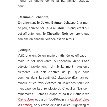
mener sa guerre contre la bat-famille jusqu’au
bout…
[Résumé du chapitre]
En affrontant
le Joker
,
Batman
échappe à la mort
de peu, sauvée par
Talia al Ghul
. En enquêtant sur
cet affrontement,
le Chevalier Noir
comprend que
son ancien ennemi
Silence
est de retour.
[Critique]
Voilà une entrée en matière rythmée et efficace –
mais un poil décevante. Au scénario,
Jeph Loeb
déploie rapidement et brillamment plusieurs
éléments. On sait d’entrée de jeu que nous
sommes dans la continuité classique (Damian est
évoqué et les trois victimes du Joker des habituels
morceaux de la chronologie du Chevalier Noir sont
remémorés : James Gordon et sa fille Barbara via
Killing Joke
et Jason Todd/Robin via
Un deuil dans
la Famille
), on y croise déjà des alliés (Nightwing et