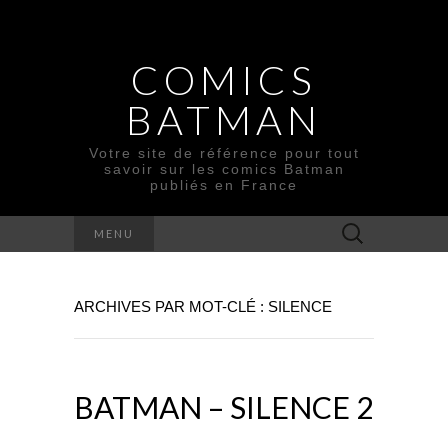
COMICS
BATMAN
Votre site de référence pour tout
savoir sur les comics Batman
publiés en France
Rechercher :
MENU
ARCHIVES PAR MOT-CLÉ : SILENCE
BATMAN – SILENCE 2