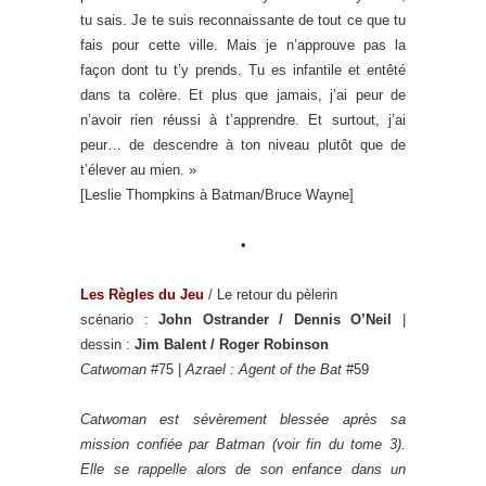
tu sais. Je te suis reconnaissante de tout ce que tu
fais pour cette ville. Mais je n’approuve pas la
façon dont tu t’y prends. Tu es infantile et entêté
dans ta colère. Et plus que jamais, j’ai peur de
n’avoir rien réussi à t’apprendre. Et surtout, j’ai
peur… de descendre à ton niveau plutôt que de
t’élever au mien. »
[Leslie Thompkins à Batman/Bruce Wayne]
•
Les Règles du Jeu
/ Le retour du pèlerin
scénario :
John Ostrander / Dennis O’Neil
|
dessin :
Jim Balent / Roger Robinson
Catwoman
#75 |
Azrael : Agent of the Bat
#59
Catwoman est sévèrement blessée après sa
mission confiée par Batman (voir fin du tome 3).
Elle se rappelle alors de son enfance dans un