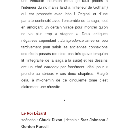
une véritable incursion méta (le faux procès à
l’intérieur du no man’s land à l’intérieur de Gotham)
qui est proposée avec brio ! Original et d’une
parfaite continuité avec l’ensemble de la saga, tout
en amorçant un certain virage pour montrer qu’on
ne va plus trop « stagner ». Deux critiques
négatives cependant :
Jurisprudence
arrive un peu
tardivement pour saisir les anciennes connexions
des récits passés (ce n’est pas très grave lorsqu’on
lit l’intégralité de la saga à la suite) et les dessins
ont un côté
cartoony
par forcément idéal pour «
prendre au sérieux » ces deux chapitres. Malgré
cela, à mi-chemin de ce cinquième tome c’est
clairement une réussite.
•
Le Roi Lézard
scénario :
Chuck Dixon
| dessin :
Staz Johnson /
Gordon Purcell