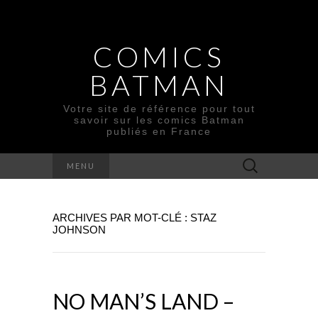
COMICS
BATMAN
Votre site de référence pour tout
savoir sur les comics Batman
publiés en France
Rechercher :
MENU
ARCHIVES PAR MOT-CLÉ : STAZ
JOHNSON
NO MAN’S LAND –