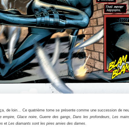
 ça, de loin… Ce quatrième tome se présente comme une succession de neuf
e empire,
Glace noire
,
Guerre des gangs
,
Dans les profondeurs
,
Les main
es
et
Les diamants sont les pires amies des dames
.