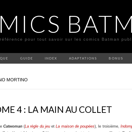
MICS BAT
 référence pour tout savoir sur les comics Batman pub
SQUE
GUIDE
INDEX
ADAPTATIONS
BONUS
ANO MORTINO
E 4 : LA MAIN AU COLLET
ie
Catwoman
(
La règle du jeu
et
La maison de poupées
), le troisième,
Indomp