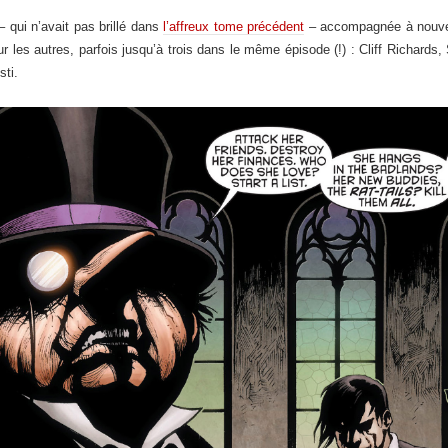
 qui n’avait pas brillé dans
l’affreux tome précédent
– accompagnée à nouv
ur les autres, parfois jusqu’à trois dans le même épisode (!) : Cliff Richar
sti.