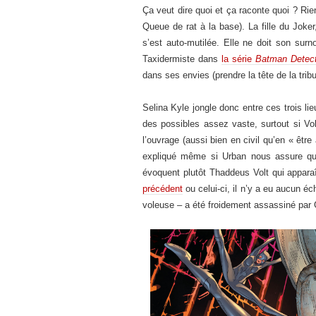
Ça veut dire quoi et ça raconte quoi ? R
Queue de rat à la base). La fille du Jok
s’est auto-mutilée. Elle ne doit son sur
Taxidermiste dans
la série
Batman Detec
dans ses envies (prendre la tête de la tr
Selina Kyle jongle donc entre ces trois li
des possibles assez vaste, surtout si Volt
l’ouvrage (aussi bien en civil qu’en « êt
expliqué même si Urban nous assure que
évoquent plutôt Thaddeus Volt qui apparaît
précédent
ou celui-ci, il n’y a eu aucun é
voleuse – a été froidement assassiné par G