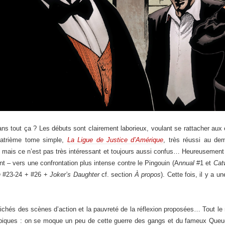
ans tout ça ? Les débuts sont clairement laborieux, voulant se rattacher au
quatrième tome simple,
La Ligue de Justice d’Amérique
, très réussi au de
ts mais ce n’est pas très intéressant et toujours aussi confus… Heureusement
nt – vers une confrontation plus intense contre le Pingouin (A
nnual
#1 et
Cat
n
#23-24 + #26 +
Joker’s Daughter
cf. section
À propos
). Cette fois, il y a u
lichés des scènes d’action et la pauvreté de la réflexion proposées… Tout le 
piques : on se moque un peu de cette guerre des gangs et du fameux Queue 