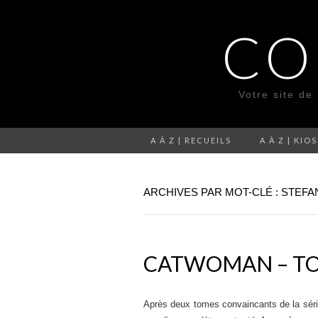
CO
Votre site de
A À Z | RECUEILS
A À Z | KIO
ARCHIVES PAR MOT-CLÉ : STEF
CATWOMAN – TOM
Après deux tomes convaincants de la sér