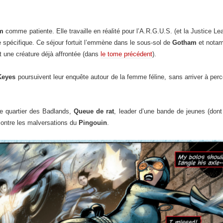
am
comme patiente. Elle travaille en réalité pour l’A.R.G.U.S. (et la Justice Lea
ue spécifique. Ce séjour fortuit l’emmène dans le sous-sol de
Gotham
et notam
et une créature déjà affrontée (dans
le tome précédent
).
 Keyes
poursuivent leur enquête autour de la femme féline, sans arriver à perce
 le quartier des Badlands,
Queue de rat
, leader d’une bande de jeunes (don
contre les malversations du
Pingouin
.