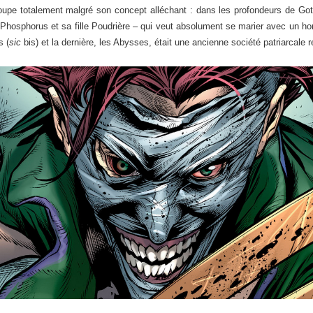
loupe totalement malgré son concept alléchant : dans les profondeurs de Got
r Phosphorus et sa fille Poudrière – qui veut absolument se marier avec un hom
s (
sic
bis) et la dernière, les Abysses, était une ancienne société patriarcale r