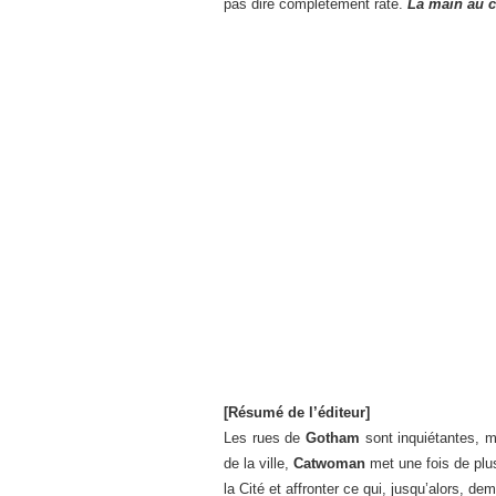
pas dire complètement raté.
La main au c
[Résumé de l’éditeur]
Les rues de
Gotham
sont inquiétantes, 
de la ville,
Catwoman
met une fois de plus
la Cité et affronter ce qui, jusqu’alors, d