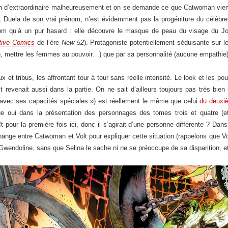
ien d’extraordinaire malheureusement et on se demande ce que Catwoman vient
er, Duela de son vrai prénom, n’est évidemment pas la progéniture du célèb
nom qu’à un pur hasard : elle découvre le masque de peau du visage du Jok
tive Comics
de l’ère
New 52
). Protagoniste potentiellement séduisante sur le
ibu, mettre les femmes au pouvoir…) que par sa personnalité (aucune empathie)
eux et tribus, les affrontant tour à tour sans réelle intensité. Le look et les
 revenait aussi dans la partie. On ne sait d’ailleurs toujours pas très bien
re avec ses capacités spéciales ») est réellement le même que celui
du deuxi
 oui dans la présentation des personnages des tomes trois et quatre (
 pour la première fois ici, donc il s’agirait d’une personne différente ? Da
change entre Catwoman et Volt pour expliquer cette situation (rappelons que 
wendoline, sans que Selina le sache ni ne se préoccupe de sa disparition, et