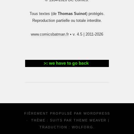
Tous textes (de
Thomas Suinot
) protégés.
Reproduction partielle ou totale interdite.
www.comicsbatman.fr
• v. 4.5 | 2011-2026
FIÈREMENT PROPULSÉ PAR
WORDPRESS
·
THÈME : SUITS PAR
THEME WEAVER
|
TRADUCTION :
WOLFORG
.