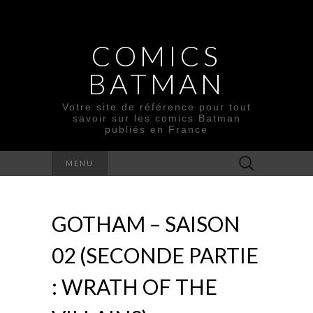
COMICS
BATMAN
Votre site de référence pour tout
savoir sur les comics Batman
publiés en France
Rechercher :
MENU
GOTHAM – SAISON
02 (SECONDE PARTIE
: WRATH OF THE