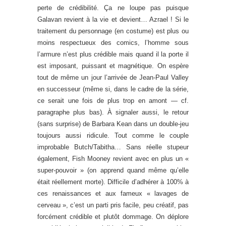
perte de crédibilité. Ça ne loupe pas puisque
Galavan revient à la vie et devient… Azrael ! Si le
traitement du personnage (en costume) est plus ou
moins respectueux des comics, l’homme sous
l’armure n’est plus crédible mais quand il la porte il
est imposant, puissant et magnétique. On espère
tout de même un jour l’arrivée de Jean-Paul Valley
en successeur (même si, dans le cadre de la série,
ce serait une fois de plus trop en amont — cf.
paragraphe plus bas). À signaler aussi, le retour
(sans surprise) de Barbara Kean dans un double-jeu
toujours aussi ridicule. Tout comme le couple
improbable Butch/Tabitha… Sans réelle stupeur
également, Fish Mooney revient avec en plus un «
super-pouvoir » (on apprend quand même qu’elle
était réellement morte). Difficile d’adhérer à 100% à
ces renaissances et aux fameux « lavages de
cerveau », c’est un parti pris facile, peu créatif, pas
forcément crédible et plutôt dommage. On déplore