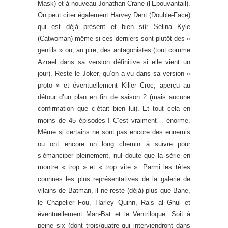
Mask) et à nouveau Jonathan Crane (l’Épouvantail).
On peut citer également Harvey Dent (Double-Face)
qui est déjà présent et bien sûr Selina Kyle
(Catwoman) même si ces derniers sont plutôt des «
gentils » ou, au pire, des antagonistes (tout comme
Azrael dans sa version définitive si elle vient un
jour). Reste le Joker, qu’on a vu dans sa version «
proto » et éventuellement Killer Croc, aperçu au
détour d’un plan en fin de saison 2 (mais aucune
confirmation que c’était bien lui). Et tout cela en
moins de 45 épisodes ! C’est vraiment… énorme.
Même si certains ne sont pas encore des ennemis
ou ont encore un long chemin à suivre pour
s’émanciper pleinement, nul doute que la série en
montre « trop » et « trop vite ». Parmi les têtes
connues les plus représentatives de la galerie de
vilains de Batman, il ne reste (déjà) plus que Bane,
le Chapelier Fou, Harley Quinn, Ra’s al Ghul et
éventuellement Man-Bat et le Ventriloque. Soit à
peine six (dont trois/quatre qui interviendront dans