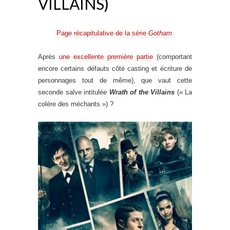
VILLAINS)
Page récapitulative de la série
Gotham
.
Après
une excellente première partie
(comportant
encore certains défauts côté casting et écriture de
personnages tout de même), que vaut cette
seconde salve intitulée
Wrath of the Villains
(« La
colère des méchants ») ?