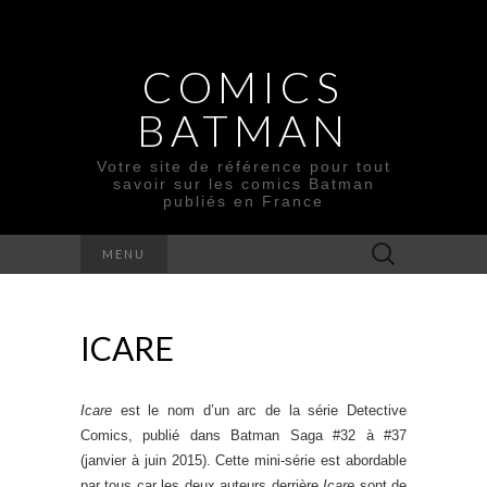
COMICS
BATMAN
Votre site de référence pour tout
savoir sur les comics Batman
publiés en France
Rechercher :
MENU
ICARE
Icare
est le nom d’un arc de la série Detective
Comics, publié dans Batman Saga #32 à #37
(janvier à juin 2015). Cette mini-série est abordable
par tous car les deux auteurs derrière
Icare
sont de