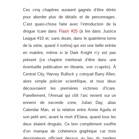
Ces cinq chapitres auraient gagnés d’être étirés
pour aborder plus de détails et de personnages.
C’est quasi-chose faite avec l’introduction de la
drogue Icare dans
Flash #25
(à lire dans Justice
League #10 et, sans doute, dans le quatrième tome
de la série, quand il sortira) qui est une belle entrée
en matière, même si le Dark Knight n’y est pas
présent (ce chapitre mériterait d’être dans une
éventuelle publication en librairie, voir ci-après). À
Central City, Harvey Bullock y cotoyait Barry Allen,
alors simple policier scientifique, et tous deux
découvraient les premières victimes d’Icare.
Pareillement, l’Annual qui clôt l’arc revient sur un
ennemi de seconde zone, Julian Day, alias
Calendar Man, et la relation entre Annie Aguila et
son petit ami, avant la mort d’Elana, quand tous les
deux étaient drogués. Ce bon complément souffre
d’un manque de cohérence graphique car trois
dessinateurs officient dessus au lieu du tandem