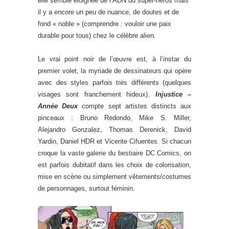
elle semble éloignée de l’ADN du super-héros mais
il y a encore un peu de nuance, de doutes et de
fond « noble » (comprendre : vouloir une paix
durable pour tous) chez le célèbre alien.
Le vrai point noir de l’œuvre est, à l’instar du
premier volet, la myriade de dessinateurs qui opère
avec des styles parfois très différents (quelques
visages sont franchement hideux).
Injustice –
Année Deux
compte sept artistes distincts aux
pinceaux : Bruno Redondo, Mike S. Miller,
Alejandro Gonzalez, Thomas Derenick, David
Yardin, Daniel HDR et Vicente Cifuentes. Si chacun
croque la vaste galerie du bestiaire DC Comics, on
est parfois dubitatif dans les choix de colorisation,
mise en scène ou simplement vêtements/costumes
de personnages, surtout féminin.