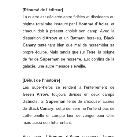
[Résumé de l’éditeur]
La guerre est déclarée entre fidèles et dissidents au
régime totalitaire instauré par
l’Homme d’Acier
, et
chacun doit à présent choisir son camp. Avec la
disparition d’
Arrow
et un
Batman
hors-jeu,
Black
Canary
tente tant bien que mal de rassembler sa
propre équipe. Mais tandis que sur Terre, la poigne
de fer de
Superman
se resserre, aux confins de la
galaxie, une autre menace s’éveille.
[Début de l’histoire]
Les super-héros se rendent à l’enterrement de
Green Arrow
, toujours divisés en deux camps
distincts. Si
Superman
tente de s’excuser auprès
de
Black Canary
, cette dernière ne l’entend pas de
cette oreille et compte bien se venger pour Ollie
mais aussi son futur enfant.
Peu après,
l’Homme d’Acier
convoque
James