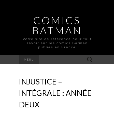
COMICS
BATMAN
Votre site de référence pour tout
savoir sur les comics Batman
publiés en France
Rechercher :
MENU
INJUSTICE –
INTÉGRALE : ANNÉE
DEUX