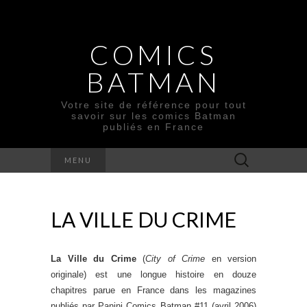
COMICS
BATMAN
Votre site de référence pour tout
savoir sur les comics Batman
publiés en France
Rechercher :
MENU
LA VILLE DU CRIME
La Ville du Crime
(
City of Crime
en version
originale) est une longue histoire en douze
chapitres parue en France dans les magazines
publiés par Panini Comics Batman #11 (avril 2006)