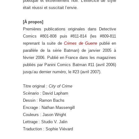
poétique et extrêmement noir. L’exercice de style
était réussi et suscitait l’envie.
[À propos]
Premières publications originales dans Detective
Comics #801-808 puis #811-814 (les #809-811
reprenant la suite de
Crimes de Guerre
publié en
parallèle de la série Batman) de janvier 2005 à
février 2006. Publié en France dans les magazines
publiés par Panini Comics Batman #11 (avril 2006)
jusqu’au dernier numéro, le #23 (avril 2007).
Titre original :
City of Crime
Scénario : David Lapham
Dessin : Ramon Bachs
Encrage : Nathan Massengill
Couleurs : Jason Wright
Lettrage : Studio V. Jalin
Traduction : Sophie Viévard