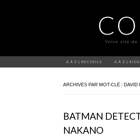
CO
Votre site de
A À Z | RECUEILS
A À Z | KIO
ARCHIVES PAR MOT-CLÉ : DAVID
BATMAN DETECTI
NAKANO