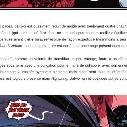
0 pages, celui-ci est quasiment réduit de moitié avec seulement quatre chapi
écédent (qui auraient dû être dans ce second opus pour un meilleur équilib
ereuse avant d’être balayée/résolue de façon expéditive (néanmoins à peu p
Tour d’Arkham
– dont la couverture est carrément une image présent dans ce 
pparaît comme un volume de transition un peu étrange, faute à un découp
és sous terre avec une obligation pour le maire de collaborer avec son ennemi
antage « urbain/citoyenne » plaisante mais qu’on sent toujours effleurée 
tress est toujours présente mais Nightwing, Batwoman et quelques autres sont