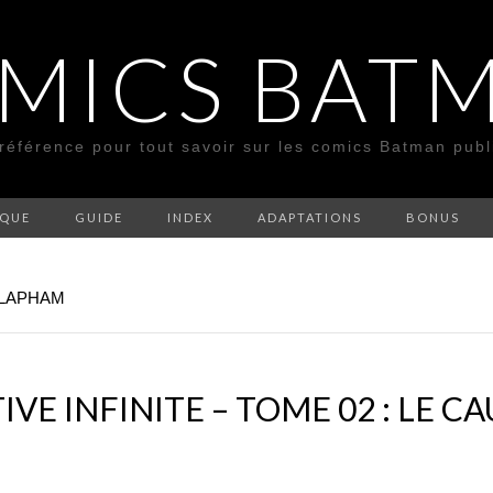
MICS BAT
 référence pour tout savoir sur les comics Batman pub
SQUE
GUIDE
INDEX
ADAPTATIONS
BONUS
 LAPHAM
VE INFINITE – TOME 02 : LE 