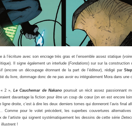
 l’écriture avec son encrage très gras et l’ensemble assez statique (voire 
tique). Il signe également un interlude (
Fondations
) sur sur la constructio
sif (encore un découpage étonnant de la part de l’éditeur), rédigé par
Step
ié du livre, dommage donc de ne pas avoir eu intégralement Mora dans une 
 « 2 »,
Le Cauchemar de Nakano
poursuit un récit assez passionnant 
sseraient davantage la fiction pour être un coup de cœur (on en est encore l
 ligne droite, c’est à dire les deux derniers tomes qui donneront l’avis final af
é… Comme pour le volet précédent, les superbes couvertures alternative
x de l’artiste qui signent systématiquement les dessins de cette série
Detec
illustrent !