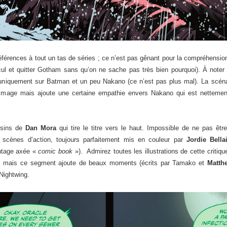
 références à tout un tas de séries ; ce n’est pas gênant pour la compréhen
ul et quitter Gotham sans qu’on ne sache pas très bien pourquoi). À noter
e uniquement sur Batman et un peu Nakano (ce n’est pas plus mal). La scén
ommage mais ajoute une certaine empathie envers Nakano qui est netteme
ssins de
Dan Mora
qui tire le titre vers le haut. Impossible de ne pas être
cènes d’action, toujours parfaitement mis en couleur par
Jordie Bell
tage axée «
comic book
»). Admirez toutes les illustrations de cette critique
m
mais ce segment ajoute de beaux moments (écrits par Tamako et
Matth
Nightwing.