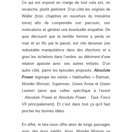
Ce qui est exposé en marge de tout cela est, en
revanche, plutôt pertinent. D’un côté les origines de
Waller (trois chapitres en ouverture du troisième
tome) afin de comprendre son parcours, ses
motivations et générer une éventuelle empathie. De
quoi découvrir que la terrible femme a perdu un
mari et un fils par le passé, est vite devenue une
redoutable manipulatrice dans des élections et a
gravi les échelons dans l’ombre, au détriment d’une
relation apaisée avec ses autres enfants. D’un
autre côté, parmi les épisodes proposés,
Absolute
Power
regroupe les séries « habituelles »
Batman
,
Wonder Woman
,
Superman
,
Green Arrow
et
Green
Lantern
(ainsi que celles spécifique à l’
event
:
Absolute Power
et
Absolute Power : Task Force
VI
I principalement). Et c’est dans tout ça qu’il faut
piocher les bonnes idées.
En effet, le titre nous offre alors de longs passages
avec des duos inédits. Ainsi, Wonder Woman se