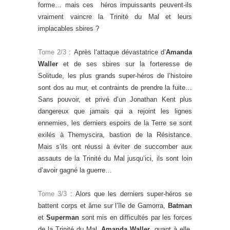
forme… mais ces héros impuissants peuvent-ils
vraiment vaincre la Trinité du Mal et leurs
implacables sbires ?
Tome 2/3
: Après l‘attaque dévastatrice d’
Amanda
Waller
et de ses sbires sur la forteresse de
Solitude, les plus grands super-héros de l’histoire
sont dos au mur, et contraints de prendre la fuite…
Sans pouvoir, et privé d’un Jonathan Kent plus
dangereux que jamais qui a rejoint les lignes
ennemies, les derniers espoirs de la Terre se sont
exilés à Themyscira, bastion de la Résistance.
Mais s’ils ont réussi à éviter de succomber aux
assauts de la Trinité du Mal jusqu’ici, ils sont loin
d’avoir gagné la guerre…
Tome 3/3
: Alors que les derniers super-héros se
battent corps et âme sur l’île de Gamorra,
Batman
et
Superman
sont mis en difficultés par les forces
de la Trinité du Mal.
Amanda Waller
, quant à elle,