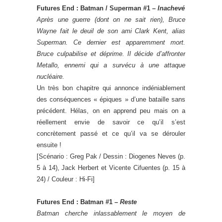
Futures End : Batman / Superman #1 –
Inachevé
Après une guerre (dont on ne sait rien), Bruce
Wayne fait le deuil de son ami Clark Kent, alias
Superman. Ce dernier est apparemment mort.
Bruce culpabilise et
déprime.
Il décide d’affronter
Metallo, ennemi qui a survécu à une attaque
nucléaire.
Un très bon chapitre qui annonce indéniablement
des conséquences « épiques » d’une bataille sans
précédent. Hélas, on en apprend peu mais on a
réellement envie de savoir ce qu’il s’est
concrètement passé et ce qu’il va se dérouler
ensuite !
[Scénario : Greg Pak / Dessin : Diogenes Neves (p.
5 à 14), Jack Herbert et Vicente Cifuentes (p. 15 à
24) / Couleur : Hi-Fi]
Futures End : Batman #1 –
Reste
Batman cherche inlassablement le moyen de