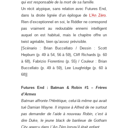
qui est responsable de la mort de sa famille.
Un récit atypique, sans relation avec Futures End,
dans la droite lignée d’un épilogue de
L’An Zéro
.
Rien d’exceptionnel en soi, le Riddler ne correspond
pas vraiment au redoutable ennemi intelligent
auquel on est habitué, mais le chapitre offre un
twist agréable, bien qu’assez prévisible.
[Scénario : Brian Buccellato / Dessin : Scott
Hepburn (p. 49 à 54, 56 à 59), Cliff Richards (p. 60
à 68), Fabrizio Fiorentino (p. 55) / Couleur : Brian
Buccellato (p. 49 à 59), Lee Loughridge (p. 60 à
68)]
Futures End : Batman & Robin #1 –
Frères
d’Armes
Batman affronte l’Hérétique, celui-là même qui avait
tué Damian Wayne. Il impose à Alfred de ne surtout
pas demander de l’aide à nouveau Robin, c’est à
dire Duke, le jeune black de banlieue de Gotham
City aperçu dans L’An Zéro lorsqu’il était enfant.