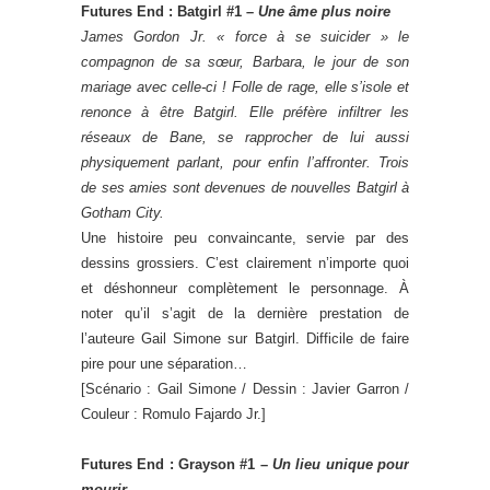
Futures End : Batgirl #1 –
Une âme plus noire
James Gordon Jr. « force à se suicider » le
compagnon de sa sœur, Barbara, le jour de son
mariage avec celle-ci ! Folle de rage, elle s’isole et
renonce à être Batgirl. Elle préfère infiltrer les
réseaux de Bane, se rapprocher de lui aussi
physiquement parlant, pour enfin l’affronter. Trois
de ses amies sont devenues de nouvelles Batgirl
à
Gotham City.
Une histoire peu convaincante, servie par des
dessins grossiers. C’est clairement n’importe quoi
et déshonneur complètement le personnage. À
noter qu’il s’agit de la dernière prestation de
l’auteure Gail Simone sur Batgirl. Difficile de faire
pire pour une séparation…
[Scénario : Gail Simone / Dessin : Javier Garron /
Couleur : Romulo Fajardo Jr.]
Futures End : Grayson #1 –
Un lieu unique pour
mourir