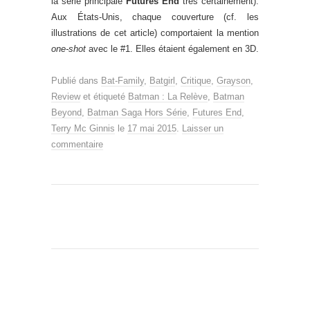
la série principale
Futures End
très certainement).
Aux États-Unis, chaque couverture (cf. les
illustrations de cet article) comportaient la mention
one-shot
avec le #1. Elles étaient également en 3D.
Publié dans
Bat-Family
,
Batgirl
,
Critique
,
Grayson
,
Review
et étiqueté
Batman : La Relève
,
Batman
Beyond
,
Batman Saga Hors Série
,
Futures End
,
Terry Mc Ginnis
le
17 mai 2015
.
Laisser un
commentaire