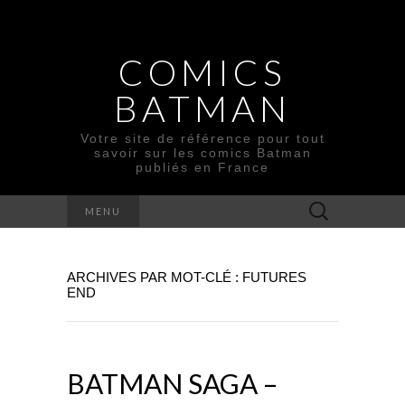
COMICS
BATMAN
Votre site de référence pour tout
savoir sur les comics Batman
publiés en France
Rechercher :
MENU
ARCHIVES PAR MOT-CLÉ : FUTURES
END
BATMAN SAGA –