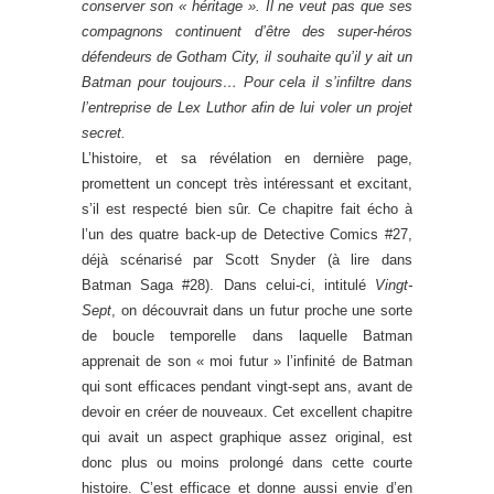
conserver son « héritage ». Il ne veut pas que ses
compagnons continuent d’être des super-héros
défendeurs de Gotham City, il souhaite qu’il y ait un
Batman pour toujours… Pour cela il s’infiltre dans
l’entreprise de Lex Luthor a
fin de lui voler un projet
secret.
L’histoire, et sa révélation en dernière page,
promettent un concept très intéressant et excitant,
s’il est respecté bien sûr. Ce chapitre fait écho à
l’un des quatre back-up de Detective Comics #27,
déjà scénarisé par Scott Snyder (à lire dans
Batman Saga #28). Dans celui-ci, intitulé
Vingt-
Sept
, on découvrait dans un futur proche une sorte
de boucle temporelle dans laquelle Batman
apprenait de son « moi futur » l’infinité de Batman
qui sont efficaces pendant vingt-sept ans, avant de
devoir en créer de nouveaux. Cet excellent chapitre
qui avait un aspect graphique assez original, est
donc plus ou moins prolongé dans cette courte
histoire. C’est efficace et donne aussi envie d’en