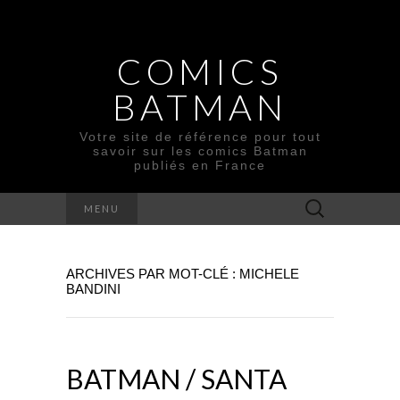
COMICS
BATMAN
Votre site de référence pour tout
savoir sur les comics Batman
publiés en France
Rechercher :
MENU
ARCHIVES PAR MOT-CLÉ : MICHELE
BANDINI
BATMAN / SANTA