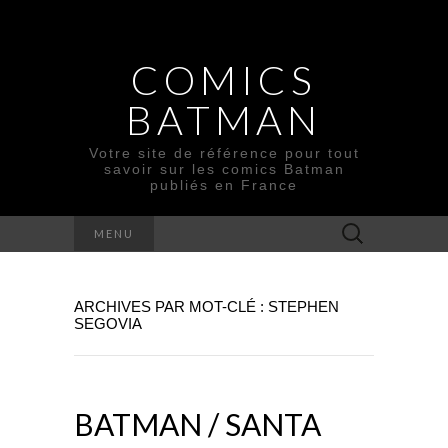
COMICS
BATMAN
Votre site de référence pour tout
savoir sur les comics Batman
publiés en France
Rechercher :
MENU
ARCHIVES PAR MOT-CLÉ : STEPHEN
SEGOVIA
BATMAN / SANTA