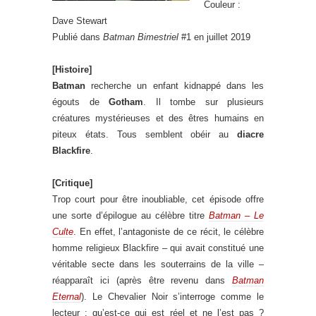
Couleur :
Dave Stewart
Publié dans
Batman Bimestriel
#1 en juillet 2019
[Histoire]
Batman
recherche un enfant kidnappé dans les
égouts de
Gotham
. Il tombe sur plusieurs
créatures mystérieuses et des êtres humains en
piteux états. Tous semblent obéir au
diacre
Blackfire
.
[Critique]
Trop court pour être inoubliable, cet épisode offre
une sorte d’épilogue au célèbre titre
Batman – Le
Culte
. En effet, l’antagoniste de ce récit, le célèbre
homme religieux Blackfire – qui avait constitué une
véritable secte dans les souterrains de la ville –
réapparaît ici (après être revenu dans
Batman
Eternal
). Le Chevalier Noir s’interroge comme le
lecteur : qu’est-ce qui est réel et ne l’est pas ?