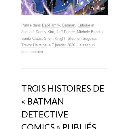
Publié dans
Bat-Family
,
Batman
,
Critique
et
étiqueté
Danny Kim
,
Jeff Parker
,
Michele Bandini
,
Santa Claus
,
Silent Knight
,
Stephen Segovia
,
Trevor Hairsine
le
7 janvier 2026
.
Laisser un
commentaire
TROIS HISTOIRES DE
« BATMAN
DETECTIVE
COMICS » PUBLIÉS