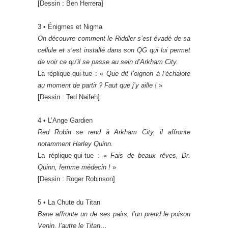
[Dessin : Ben Herrera]
3 • Énigmes et Nigma
On découvre comment le Riddler s’est évadé de sa
cellule et s’est installé dans son QG qui lui permet
de voir ce qu’il se passe au sein d’Arkham City.
La réplique-qui-tue : «
Que dit l’oignon à l’échalote
au moment de partir ? Faut que j’y aille !
»
[Dessin : Ted Naifeh]
4 • L’Ange Gardien
Red Robin se rend à Arkham City, il affronte
notamment Harley Quinn.
La réplique-qui-tue : «
Fais de beaux rêves, Dr.
Quinn, femme médecin !
»
[Dessin : Roger Robinson]
5 • La Chute du Titan
Bane affronte un de ses pairs, l’un prend le poison
Venin, l’autre le Titan…