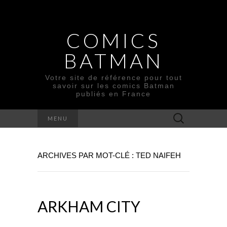
COMICS
BATMAN
Votre site de référence pour tout
savoir sur les comics Batman
publiés en France
Rechercher :
MENU
ARCHIVES PAR MOT-CLÉ : TED NAIFEH
ARKHAM CITY