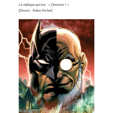
La réplique-qui-tue : «
Demonio !
»
[Dessin : Adam Archer]