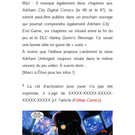
MàJ : Il manque également deux chapitres aux
Arkham City Digital Comics
(le #6 et le #7), ils
seront peut-être publiés dans un prochain ouvrage
qui pourrait comprendra également
Arkham City :
End Game
, six chapitres se situant entre la fin du
jeu et le DLC
Harley Quinn’s Revenge.
Ce serait
une bonne idée en guise de « suite ».
À moins que l’éditeur propose carrément la série
Arkham Unhinged
, toujours située dans le même
univers du jeu vidéo. À suivre donc…
[Merci à Élise pour les infos !]
1
La clé d’activation pour jouer n’a pas été
imprimée, il s’agit de XXXXX-XXXXX-XXXXX-
XXXXX-XXXXX [cf. l’article d’
Urban Comics
].