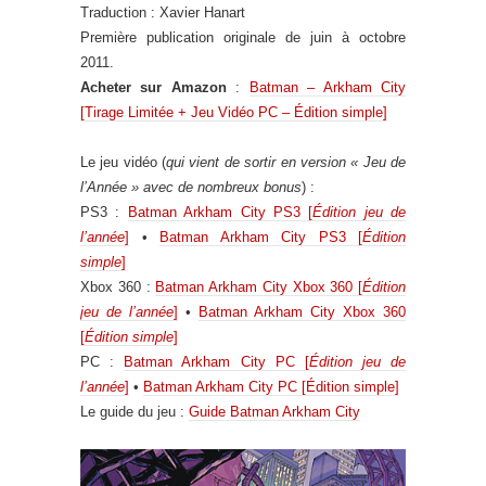
Traduction : Xavier Hanart
Première publication originale de juin à octobre
2011.
Acheter sur Amazon
:
Batman – Arkham City
[Tirage Limitée + Jeu Vidéo PC – Édition simple]
Le jeu vidéo (
qui vient de sortir en version « Jeu de
l’Année » avec de nombreux bonus
) :
PS3 :
Batman Arkham City PS3 [
Édition jeu de
l’année
]
•
Batman Arkham City PS3 [
Édition
simple
]
Xbox 360 :
Batman Arkham City Xbox 360 [
Édition
jeu de l’année
]
•
Batman Arkham City Xbox 360
[
Édition simple
]
PC :
Batman Arkham City PC [
Édition jeu de
l’année
]
•
Batman Arkham City PC [Édition simple]
Le guide du jeu :
Guide Batman Arkham City