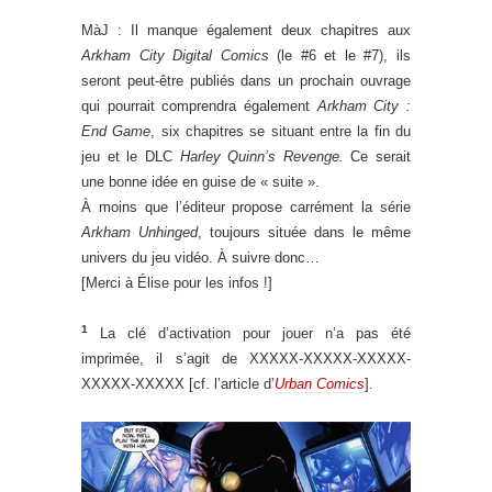
MàJ : Il manque également deux chapitres aux
Arkham City Digital Comics
(le #6 et le #7), ils
seront peut-être publiés dans un prochain ouvrage
qui pourrait comprendra également
Arkham City :
End Game
, six chapitres se situant entre la fin du
jeu et le DLC
Harley Quinn’s Revenge.
Ce serait
une bonne idée en guise de « suite ».
À moins que l’éditeur propose carrément la série
Arkham Unhinged
, toujours située dans le même
univers du jeu vidéo. À suivre donc…
[Merci à Élise pour les infos !]
1
La clé d’activation pour jouer n’a pas été
imprimée, il s’agit de XXXXX-XXXXX-XXXXX-
XXXXX-XXXXX [cf. l’article d’
Urban Comics
].