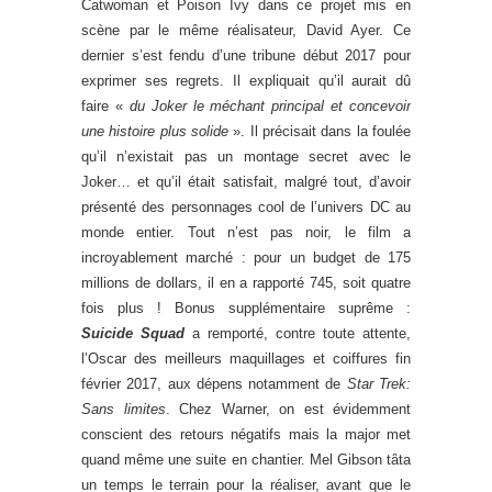
Catwoman et Poison Ivy dans ce projet mis en
scène par le même réalisateur, David Ayer. Ce
dernier s’est fendu d’une tribune début 2017 pour
exprimer ses regrets. Il expliquait qu’il aurait dû
faire «
du Joker le méchant principal et concevoir
une histoire plus solide
». Il précisait dans la foulée
qu’il n’existait pas un montage secret avec le
Joker… et qu’il était satisfait, malgré tout, d’avoir
présenté des personnages cool de l’univers DC au
monde entier. Tout n’est pas noir, le film a
incroyablement marché : pour un budget de 175
millions de dollars, il en a rapporté 745, soit quatre
fois plus ! Bonus supplémentaire suprême :
Suicide Squad
a remporté, contre toute attente,
l’Oscar des meilleurs maquillages et coiffures fin
février 2017, aux dépens notamment de
Star Trek:
Sans limites
. Chez Warner, on est évidemment
conscient des retours négatifs mais la major met
quand même une suite en chantier. Mel Gibson tâta
un temps le terrain pour la réaliser, avant que le