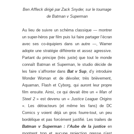
Ben Affleck dirigé par Zack Snyder, sur le tournage
de Batman v Superman
Au lieu de suivre un schéma classique — montrer
un super-héros par film puis lui faire partager l’écran
avec ses co-équipiers dans un autre —, Warner
adopte une stratégie différente et assez agressive.
Partant du principe (très juste) que tout le monde
connaît Batman et Superman, le studio décide de
les faire s’affronter dans
Bat v Sup
, d’y introduire
Wonder Woman et de dévoiler, très brièvement,
Aquaman, Flash et Cyborg, qui auront leur propre
film ensuite. Ainsi, ce qui devait être un «
Man of
Steel 2
» est devenu un «
Justice League Origins
». Les détracteurs (et même les fans) de DC
Comics y voient déjà un gros fourre-tout, un peu
bordélique et pas forcément justifié. Les trailers de
Batman v Superman : l’Aube de la justice
en
montrent trop et aucune projection presse n’est