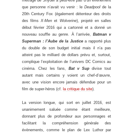
métrage de Snyder a peut-être pâti d’un évènement
que personne n’avait vu venir : le
Deadpool
de la
20th Century Fox (également détenteur des droits
des films
X-Men
et
Wolverine
), projeté en salles
début février 2016 qui a cartonné et a donné un
nouveau souffle au genre. À l’arrivée,
Batman v
Superman : l’Aube de la Justice
a rapporté plus
du double de son budget initial mais il n’a pas
atteint pas le milliard de dollars prévu et, surtout,
complique l’exploitation de l’univers DC Comics au
cinéma. Chez les fans,
Bat v Sup
divise tout
autant mais certains y voient un chef-d’œuvre,
avec une vision encore jamais défendue pour un
film de super-héros (cf.
la critique du site
).
La version longue, qui sort en juillet 2016, est
unanimement saluée comme étant meilleure,
donnant plus de profondeur aux personnages et
facilitant la compréhension générale des
évènements, comme le plan de Lex Luthor par