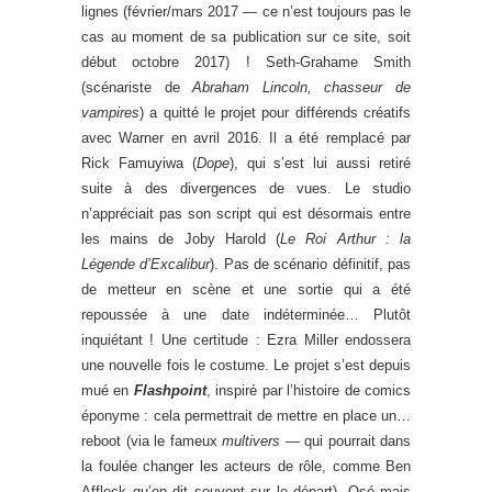
lignes (février/mars 2017 — ce n’est toujours pas le
cas au moment de sa publication sur ce site, soit
début octobre 2017) ! Seth-Grahame Smith
(scénariste de
Abraham Lincoln, chasseur de
vampires
) a quitté le projet pour différends créatifs
avec Warner en avril 2016. Il a été remplacé par
Rick Famuyiwa (
Dope
), qui s’est lui aussi retiré
suite à des divergences de vues. Le studio
n’appréciait pas son script qui est désormais entre
les mains de Joby Harold (
Le Roi Arthur : la
Légende d’Excalibur
). Pas de scénario définitif, pas
de metteur en scène et une sortie qui a été
repoussée à une date indéterminée… Plutôt
inquiétant ! Une certitude : Ezra Miller endossera
une nouvelle fois le costume. Le projet s’est depuis
mué en
Flashpoint
, inspiré par l’histoire de comics
éponyme : cela permettrait de mettre en place un…
reboot (via le fameux
multivers —
qui pourrait dans
la foulée changer les acteurs de rôle, comme Ben
Affleck qu’on dit souvent sur le départ). Osé mais