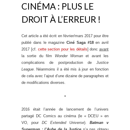
CINÉMA : PLUS LE
DROIT À L’ERREUR !
Cet article a été écrit en février/mars 2017 pour être
publié dans le magazine
Ciné Saga #18
en avril
2017 [cf.
cette section pour les détails
] donc
avant
la sortie du film
Wonder Woman
et avant les
complications de postproduction de
Justice
League
. Néanmoins il a été mis à jour en fonction
de cela avec l’ajout d’une dizaine de paragraphes et
de modifications diverses.
•
2016 était l’année de lancement de l’univers
partagé DC Comics au cinéma (le « DCEU » en
VO, pour
DC Extended Universe
).
Batman v
Superman : l’Aube de la Justice
n’a pas obtenu