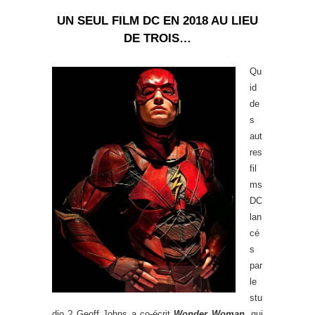
UN SEUL FILM DC EN 2018 AU LIEU
DE TROIS…
Qu
id
de
s
aut
res
fil
ms
DC
lan
cé
s
par
le
stu
dio ? Geoff Johns a co-écrit
Wonder Woman
, qui