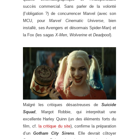
succès commercial. Sans parler de la volonté
(l’obligation ?) de concurrencer Marvel (avec son
MCU, pour
Marvel Cinematic Universe
, bien
installé, ses Avengers et désormais Spider-Man) et
la Fox (les sagas
X-Men
,
Wolverine
et
Deadpool
).
Malgré les critiques désastreuses de
Suicide
Squad
, Margot Robbie, qui interprétait une
excellente Harley Quinn (un des éléments forts du
film, cf.
la critique du site
), confirme la préparation
d’un
Gotham City Sirens
. Elle devrait côtoyer