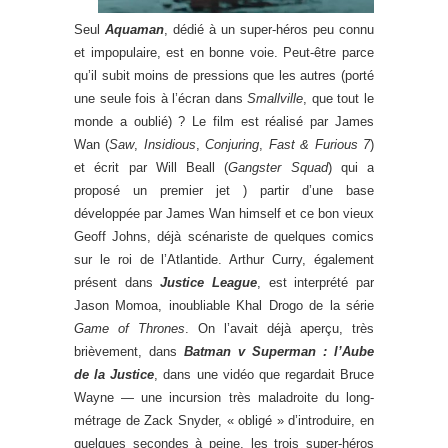
Seul
Aquaman
, dédié à un super-héros peu connu
et impopulaire, est en bonne voie. Peut-être parce
qu’il subit moins de pressions que les autres (porté
une seule fois à l’écran dans
Smallville
, que tout le
monde a oublié) ? Le film est réalisé par James
Wan (
Saw
,
Insidious
,
Conjuring
,
Fast & Furious 7
)
et écrit par Will Beall (
Gangster Squad
) qui a
proposé un premier jet ) partir d’une base
développée par James Wan himself et ce bon vieux
Geoff Johns, déjà scénariste de quelques comics
sur le roi de l’Atlantide. Arthur Curry, également
présent dans
Justice League
, est interprété par
Jason Momoa, inoubliable Khal Drogo de la série
Game of Thrones
. On l’avait déjà aperçu, très
brièvement, dans
Batman v Superman : l’Aube
de la Justice
, dans une vidéo que regardait Bruce
Wayne — une incursion très maladroite du long-
métrage de Zack Snyder, « obligé » d’introduire, en
quelques secondes à peine, les trois super-héros