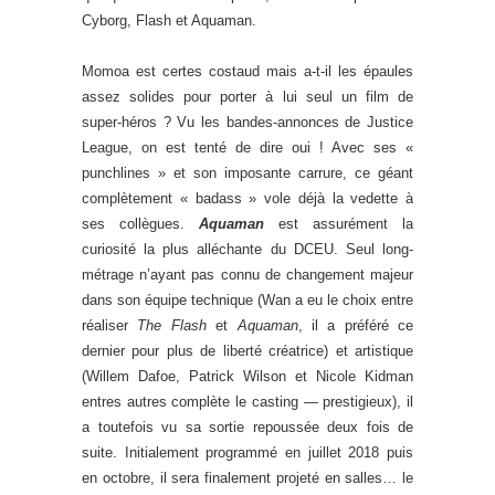
Cyborg, Flash et Aquaman.
Momoa est certes costaud mais a-t-il les épaules
assez solides pour porter à lui seul un film de
super-héros ? Vu les bandes-annonces de Justice
League, on est tenté de dire oui ! Avec ses «
punchlines » et son imposante carrure, ce géant
complètement « badass » vole déjà la vedette à
ses collègues.
Aquaman
est assurément la
curiosité la plus alléchante du DCEU. Seul long-
métrage n’ayant pas connu de changement majeur
dans son équipe technique (Wan a eu le choix entre
réaliser
The Flash
et
Aquaman
, il a préféré ce
dernier pour plus de liberté créatrice) et artistique
(Willem Dafoe, Patrick Wilson et Nicole Kidman
entres autres complète le casting — prestigieux), il
a toutefois vu sa sortie repoussée deux fois de
suite. Initialement programmé en juillet 2018 puis
en octobre, il sera finalement projeté en salles… le