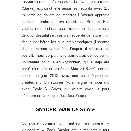
rassemblement
Avengers
de la concurrence
(Marvel) explosait elle aussi les records avec 1,5
milliards de dollars de recettes ! Warner apprécie
l’univers sombre et très réaliste de Batman. Elle
veut la même chose pour Superman. L’approche a
de quoi déstabiliser, car on risque de dénaturer l’un
des super-héros les plus emblématiques (l’homme
d’acier incarne la lumière, l’espoir, il véhicule du
positif), mais ce parti pris permettrait de recréer la
nouveauté pour l’alien kryptonien, qui a déjà été
porté cinq fois au cinéma.
Man of Steel
sort en
salles en juin 2013 avec une belle équipe de
créateurs : Christopher Nolan signe le scénario
avec David S. Goyer, qui œuvré avec lui pour
l’écriture de la trilogie
The Dark Knight
.
SNYDER,
MAN OF STYLE
Considéré comme un metteur en scène «
visionnaire », Zack Snyder est le réalisateur tout