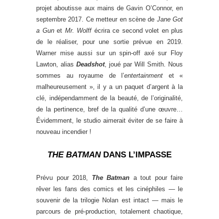
projet aboutisse aux mains de Gavin O’Connor, en
septembre 2017. Ce metteur en scène de
Jane Got
a Gun
et
Mr. Wolff
écrira ce second volet en plus
de le réaliser, pour une sortie prévue en 2019.
Warner mise aussi sur un spin-off axé sur Floy
Lawton, alias
Deadshot
, joué par Will Smith. Nous
sommes au royaume de l’
entertainment
et «
malheureusement », il y a un paquet d’argent à la
clé, indépendamment de la beauté, de l’originalité,
de la pertinence, bref de la qualité d’une œuvre…
Évidemment, le studio aimerait éviter de se faire à
nouveau incendier !
THE BATMAN
DANS L’IMPASSE
Prévu pour 2018,
The Batman
a tout pour faire
rêver les fans des comics et les cinéphiles — le
souvenir de la trilogie Nolan est intact — mais le
parcours de pré-production, totalement chaotique,