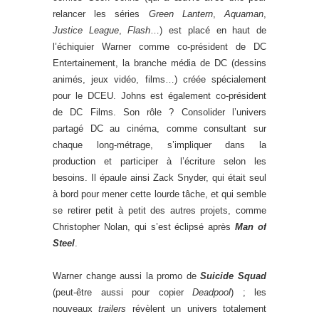
relancer les séries
Green Lantern
,
Aquaman
,
Justice League
,
Flash
…) est placé en haut de
l’échiquier Warner comme co-président de DC
Entertainement, la branche média de DC (dessins
animés, jeux vidéo, films…) créée spécialement
pour le DCEU. Johns est également co-président
de DC Films. Son rôle ? Consolider l’univers
partagé DC au cinéma, comme consultant sur
chaque long-métrage, s’impliquer dans la
production et participer à l’écriture selon les
besoins. Il épaule ainsi Zack Snyder, qui était seul
à bord pour mener cette lourde tâche, et qui semble
se retirer petit à petit des autres projets, comme
Christopher Nolan, qui s’est éclipsé après
Man of
Steel
.
Warner change aussi la promo de
Suicide Squad
(peut-être aussi pour copier
Deadpool
) ; les
nouveaux
trailers
révèlent un univers totalement