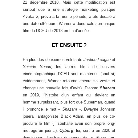
21 décembre 2018. Mais cette modification est
surtout due à une stratégie marketing puisque
Avatar 2
, prévu à la même période, a été décalé à
une date ultérieure. Warner a donc calé son unique
film du DCEU de 2018 en fin d’année.
ET ENSUITE ?
En plus des deuxièmes volets de
Justice League
et
Suicide Squad
, les autres films de l’univers
cinématographique DCEU sont maintenus (sauf si,
évidemment, Warner retourne encore sa veste et
change une nouvelle fois d’avis). D’abord
Shazam
en 2019, l’histoire d’un enfant qui devient un
homme surpuissant, plus fort que Superman, quand
il prononce le mot «
Shazam
». Dwayne Johnson
jouera l’antagoniste Black Adam, en plus de co-
produire le film (il souhaite avoir son propre long-
métrage un jour…).
Cyborg
, lui, sortira en 2020 et
développera l’histoire du jeune Victor Stone, mi-