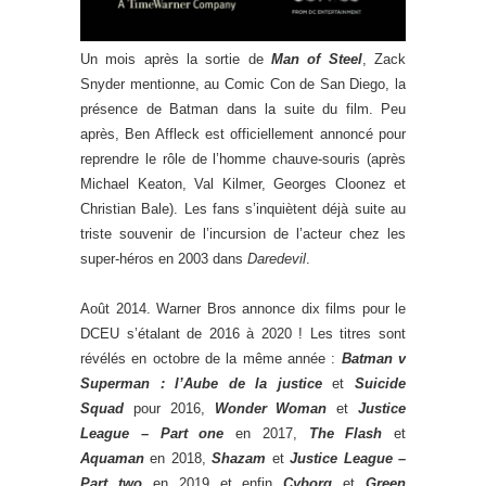
Un mois après la sortie de
Man of Steel
, Zack
Snyder mentionne, au Comic Con de San Diego, la
présence de Batman dans la suite du film. Peu
après, Ben Affleck est officiellement annoncé pour
reprendre le rôle de l’homme chauve-souris (après
Michael Keaton, Val Kilmer, Georges Cloonez et
Christian Bale). Les fans s’inquiètent déjà suite au
triste souvenir de l’incursion de l’acteur chez les
super-héros en 2003 dans
Daredevil
.
Août 2014. Warner Bros annonce dix films pour le
DCEU s’étalant de 2016 à 2020 ! Les titres sont
révélés en octobre de la même année :
Batman v
Superman : l’Aube de la justice
et
Suicide
Squad
pour 2016,
Wonder Woman
et
Justice
League – Part one
en 2017,
The Flash
et
Aquaman
en 2018,
Shazam
et
Justice League –
Part two
en 2019 et enfin
Cyborg
et
Green