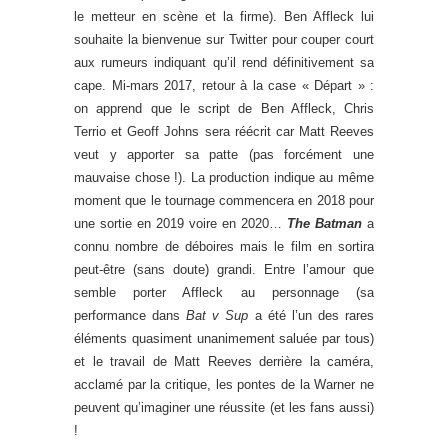
le metteur en scène et la firme). Ben Affleck lui
souhaite la bienvenue sur Twitter pour couper court
aux rumeurs indiquant qu’il rend définitivement sa
cape. Mi-mars 2017, retour à la case « Départ » :
on apprend que le script de Ben Affleck, Chris
Terrio et Geoff Johns sera réécrit car Matt Reeves
veut y apporter sa patte (pas forcément une
mauvaise chose !). La production indique au même
moment que le tournage commencera en 2018 pour
une sortie en 2019 voire en 2020…
The Batman
a
connu nombre de déboires mais le film en sortira
peut-être (sans doute) grandi. Entre l’amour que
semble porter Affleck au personnage (sa
performance dans
Bat v Sup
a été l’un des rares
éléments quasiment unanimement saluée par tous)
et le travail de Matt Reeves derrière la caméra,
acclamé par la critique, les pontes de la Warner ne
peuvent qu’imaginer une réussite (et les fans aussi)
!