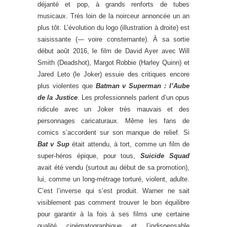
déjanté et pop, à grands renforts de tubes
musicaux. Très loin de la noirceur annoncée un an
plus tôt. L’évolution du logo (illustration à droite) est
saisissante (— voire consternante). À sa sortie
début août 2016, le film de David Ayer avec Will
Smith (Deadshot), Margot Robbie (Harley Quinn) et
Jared Leto (le Joker) essuie des critiques encore
plus violentes que
Batman v Superman : l’Aube
de la Justice
. Les professionnels parlent d’un opus
ridicule avec un Joker très mauvais et des
personnages caricaturaux. Même les fans de
comics s’accordent sur son manque de relief. Si
Bat v Sup
était attendu, à tort, comme un film de
super-héros épique, pour tous,
Suicide Squad
avait été vendu (surtout au début de sa promotion),
lui, comme un long-métrage torturé, violent, adulte.
C’est l’inverse qui s’est produit. Warner ne sait
visiblement pas comment trouver le bon équilibre
pour garantir à la fois à ses films une certaine
qualité cinématographique et l’indispensable