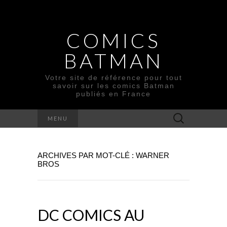
COMICS
BATMAN
Votre site de référence pour tout
savoir sur les comics Batman
publiés en France
Rechercher :
MENU
ARCHIVES PAR MOT-CLÉ : WARNER
BROS
DC COMICS AU