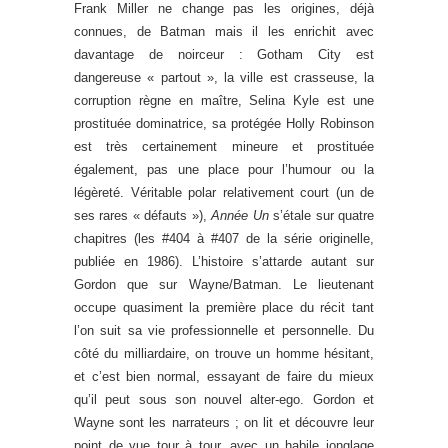
Frank Miller ne change pas les origines, déjà
connues, de Batman mais il les enrichit avec
davantage de noirceur : Gotham City est
dangereuse « partout », la ville est crasseuse, la
corruption règne en maître, Selina Kyle est une
prostituée dominatrice, sa protégée Holly Robinson
est très certainement mineure et prostituée
également, pas une place pour l’humour ou la
légèreté. Véritable polar relativement court (un de
ses rares « défauts »),
Année Un
s’étale sur quatre
chapitres (les #404 à #407 de la série originelle,
publiée en 1986). L’histoire s’attarde autant sur
Gordon que sur Wayne/Batman. Le lieutenant
occupe quasiment la première place du récit tant
l’on suit sa vie professionnelle et personnelle. Du
côté du milliardaire, on trouve un homme hésitant,
et c’est bien normal, essayant de faire du mieux
qu’il peut sous son nouvel alter-ego. Gordon et
Wayne sont les narrateurs ; on lit et découvre leur
point de vue tour à tour, avec un habile jonglage