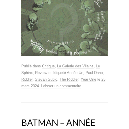
Publié dans
Critique
,
La Galerie des Vilains
,
Le
Sphinx
,
Review
et étiqueté
Année Un
,
Paul Dano
,
Riddler
,
Stevan Subic
,
The Riddler
,
Year One
le
25
mars 2024
.
Laisser un commentaire
BATMAN – ANNÉE