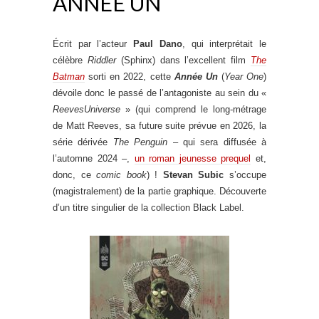
ANNÉE UN
Écrit par l’acteur
Paul Dano
, qui interprétait le
célèbre
Riddler
(Sphinx) dans l’excellent film
The
Batman
sorti en 2022, cette
Année Un
(
Year One
)
dévoile donc le passé de l’antagoniste au sein du «
ReevesUniverse
» (qui comprend le long-métrage
de Matt Reeves, sa future suite prévue en 2026, la
série dérivée
The Penguin
– qui sera diffusée à
l’automne 2024 –,
un roman jeunesse prequel
et,
donc, ce
comic book
) !
Stevan Subic
s’occupe
(magistralement) de la partie graphique. Découverte
d’un titre singulier de la collection Black Label.