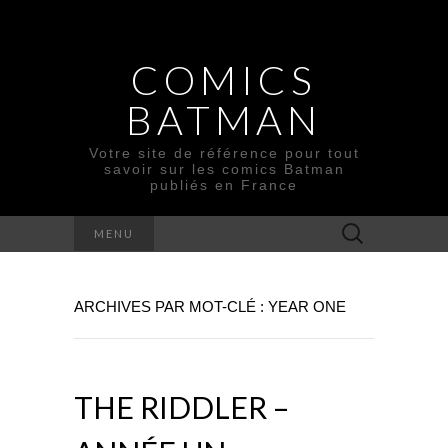
COMICS
BATMAN
Votre site de référence pour tout
savoir sur les comics Batman
publiés en France
Rechercher :
MENU
ARCHIVES PAR MOT-CLÉ : YEAR ONE
THE RIDDLER –