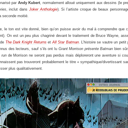
énarisé par
Andy Kubert
, normalement alloué uniquement aux dessins (le premi
ries
, inclut dans
Joker Anthologie
). Si l’artiste croque de beaux personnage
a seconde moitié.
re, le ton est vite donné, bien qu’on puisse avoir du mal à comprendre que 
nt). On est un peu plus chagriné devant le traitement de Bruce Wayne, ass
s de
The Dark Knight Returns
et
All Star Batman
. L’histoire se vautre un pet
nus des lecteurs, sauf s’ils ont lu
Grant Morrison présente Batman
bien sûr.
e
run
de Morrison ne seront pas perdus mais déploreront une aventure si cour
onnaissent pas trouveront probablement le titre « sympathique/divertissant sa
sser plus qualitativement.