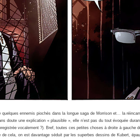
n
quelques ennemis piochés dans la longue saga de Morrison et… la réincarn
ns doute une explication « plausible », elle n’est pas du tout évoquée durant
enregistrée vocalement ?). Bref, toutes ces petites choses à droite à gauche de
de cela, on est davantage séduit par les superbes dessins de Kubert, épaul