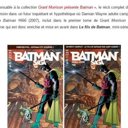
nsable à la collection
Grant Morrison présente Batman
», le récit complet 
on dans un futur inquiétant et hypothétique où Damian Wayne adulte campe 
re
Batman #666
(2007), inclut dans le premier tome de
Grant Morrison
ayne qui est donc enrichie et mise en avant dans
Le fils de Batman
, mini-séri