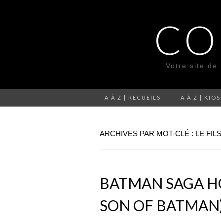
CO
Votre site de
A À Z | RECUEILS
A À Z | KIO
ARCHIVES PAR MOT-CLÉ : LE FIL
BATMAN SAGA HOR
SON OF BATMAN