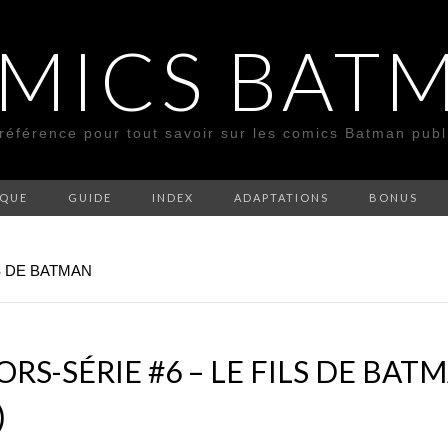
MICS BAT
 référence pour tout savoir sur les comics Batman pub
SQUE
GUIDE
INDEX
ADAPTATIONS
BONUS
S DE BATMAN
S-SÉRIE #6 – LE FILS DE BATM
)