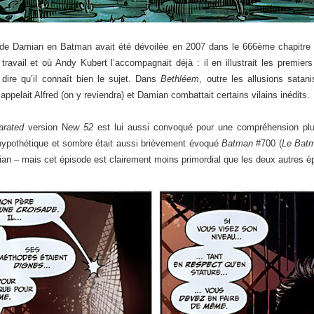
n de Damian en Batman avait été dévoilée en 2007 dans le 666ème chapitre 
avail et où Andy Kubert l’accompagnait déjà : il en illustrait les premiers
dire qu’il connaît bien le sujet. Dans
Bethléem
, outre les allusions satan
ppelait Alfred (on y reviendra) et Damian combattait certains vilains inédits.
arated
version N
ew 52
est lui aussi convoqué pour une compréhension plus 
r hypothétique et sombre était aussi brièvement évoqué
Batman
#700 (
Le Batm
an – mais cet épisode est clairement moins primordial que les deux autres 