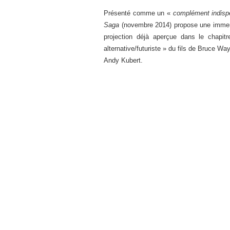
Présenté comme un «
complément indispe
Saga
(novembre 2014) propose une immersi
projection déjà aperçue dans le chapit
alternative/futuriste » du fils de Bruce W
Andy Kubert.