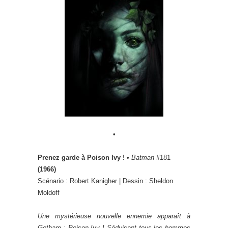
•
Prenez garde à Poison Ivy !
•
Batman
#181
(1966)
Scénario : Robert Kanigher | Dessin : Sheldon
Moldoff
Une mystérieuse nouvelle ennemie apparaît à
Gotham : Poison Ivy ! Séduisant tous les hommes