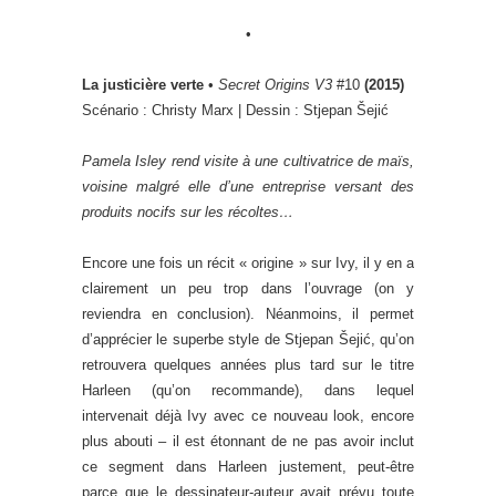
•
La justicière verte
•
Secret Origins V3
#10
(2015)
Scénario : Christy Marx | Dessin : Stjepan Šejić
Pamela Isley rend visite à une cultivatrice de maïs,
voisine malgré elle d’une entreprise versant des
produits nocifs sur les récoltes…
Encore une fois un récit « origine » sur Ivy, il y en a
clairement un peu trop dans l’ouvrage (on y
reviendra en conclusion). Néanmoins, il permet
d’apprécier le superbe style de Stjepan Šejić, qu’on
retrouvera quelques années plus tard sur le titre
Harleen (qu’on recommande), dans lequel
intervenait déjà Ivy avec ce nouveau look, encore
plus abouti – il est étonnant de ne pas avoir inclut
ce segment dans Harleen justement, peut-être
parce que le dessinateur-auteur avait prévu toute