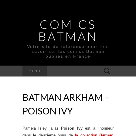
COMICS
BATMAN
Votre site de référence pour tout
savoir sur les comics Batman
publiés en France
Rechercher :
MENU
BATMAN ARKHAM –
POISON IVY
Pamela Isley, alias
Poison Ivy
est à l’honneur
dans le deuxième opus de
la collection
Batman