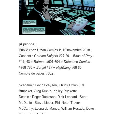
[À propos]
Publié chez Urban Comics le 16 novembre 2018.
Contient :
Gotham Knights
#27-29 +
Birds of Prey
#41, 43 +
Batman
#601-604 +
Detective Comics
#768-770 +
Batgirl
#27 +
Nightwing
#68-69
Nombre de pages : 352
Scénario : Devin Grayson, Chuck Dixon, Ed
Brubaker, Greg Rucka, Kelley Puckette
Dessin : Roger Robinson, Rick Leonardi, Scott
McDaniel, Steve Lieber, Phil Noto, Trevor
McCarthy, Leonardo Manco, William Rosado, Dave