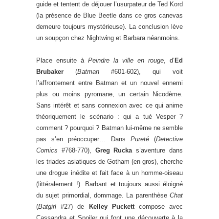
guide et tentent de déjouer l’usurpateur de Ted Kord
(la présence de Blue Beetle dans ce gros canevas
demeure toujours mystérieuse). La conclusion lève
un soupçon chez Nightwing et Barbara néanmoins.
Place ensuite à
Peindre la ville en rouge
, d’
Ed
Brubaker
(
Batman
#601-602), qui voit
l’affrontement entre Batman et un nouvel ennemi
plus ou moins pyromane, un certain Nicodème.
Sans intérêt et sans connexion avec ce qui anime
théoriquement le scénario : qui a tué Vesper ?
comment ? pourquoi ? Batman lui-même ne semble
pas s’en préoccuper… Dans
Pureté
(
Detective
Comics
#768-770),
Greg Rucka
s’aventure dans
les triades asiatiques de Gotham (en gros), cherche
une drogue inédite et fait face à un homme-oiseau
(littéralement !). Barbant et toujours aussi éloigné
du sujet primordial, dommage. La parenthèse
Chat
(
Batgirl
#27) de
Kelley Puckett
compose avec
Cassandra et Spoiler qui font une découverte à la