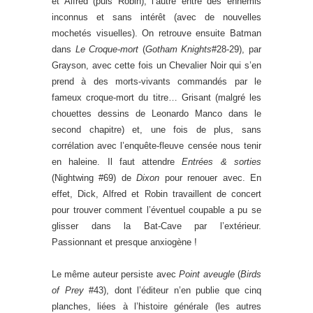
et Alfred (puis Robin), l’autre entre des ennemis
inconnus et sans intérêt (avec de nouvelles
mochetés visuelles). On retrouve ensuite Batman
dans
Le Croque-mort
(
Gotham Knights
#28-29), par
Grayson, avec cette fois un Chevalier Noir qui s’en
prend à des morts-vivants commandés par le
fameux croque-mort du titre… Grisant (malgré les
chouettes dessins de Leonardo Manco dans le
second chapitre) et, une fois de plus, sans
corrélation avec l’enquête-fleuve censée nous tenir
en haleine. Il faut attendre
Entrées & sorties
(Nightwing #69) de
Dixon
pour renouer avec. En
effet, Dick, Alfred et Robin travaillent de concert
pour trouver comment l’éventuel coupable a pu se
glisser dans la Bat-Cave par l’extérieur.
Passionnant et presque anxiogène !
Le même auteur persiste avec
Point aveugle
(
Birds
of Prey
#43), dont l’éditeur n’en publie que cinq
planches, liées à l’histoire générale (les autres