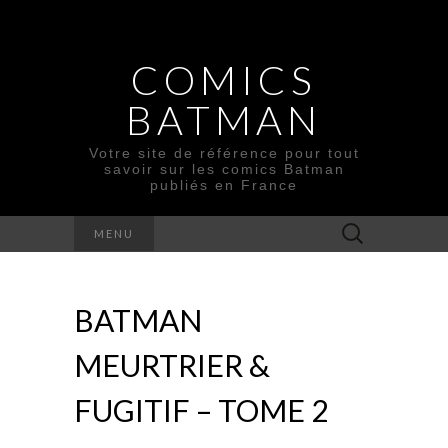
COMICS
BATMAN
Votre site de référence pour tout
savoir sur les comics Batman
publiés en France
Rechercher :
MENU
BATMAN
MEURTRIER &
FUGITIF – TOME 2