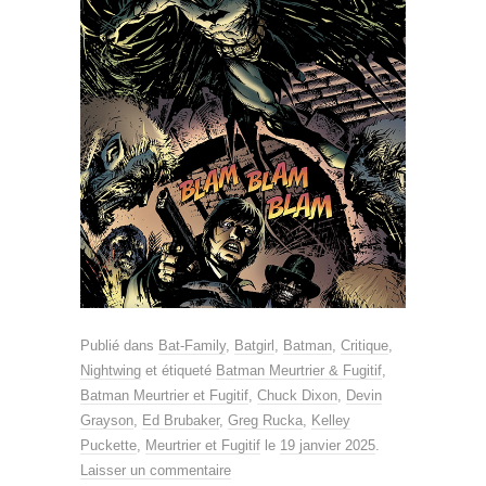
Publié dans
Bat-Family
,
Batgirl
,
Batman
,
Critique
,
Nightwing
et étiqueté
Batman Meurtrier & Fugitif
,
Batman Meurtrier et Fugitif
,
Chuck Dixon
,
Devin
Grayson
,
Ed Brubaker
,
Greg Rucka
,
Kelley
Puckette
,
Meurtrier et Fugitif
le
19 janvier 2025
.
Laisser un commentaire