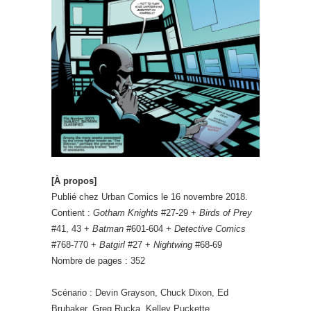
[À propos]
Publié chez Urban Comics le 16 novembre 2018.
Contient :
Gotham Knights
#27-29 +
Birds of Prey
#41, 43 +
Batman
#601-604 +
Detective Comics
#768-770 +
Batgirl
#27 +
Nightwing
#68-69
Nombre de pages : 352
Scénario : Devin Grayson, Chuck Dixon, Ed
Brubaker, Greg Rucka, Kelley Puckette