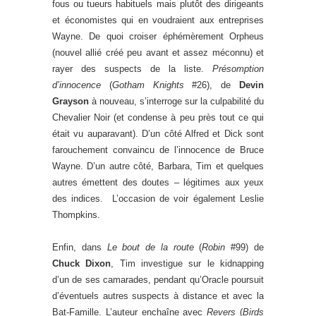
fous ou tueurs habituels mais plutôt des dirigeants
et économistes qui en voudraient aux entreprises
Wayne. De quoi croiser éphémèrement Orpheus
(nouvel allié créé peu avant et assez méconnu) et
rayer des suspects de la liste.
Présomption
d’innocence
(
Gotham Knights
#26), de
Devin
Grayson
à nouveau, s’interroge sur la culpabilité du
Chevalier Noir (et condense à peu près tout ce qui
était vu auparavant). D’un côté Alfred et Dick sont
farouchement convaincu de l’innocence de Bruce
Wayne. D’un autre côté, Barbara, Tim et quelques
autres émettent des doutes – légitimes aux yeux
des indices. L’occasion de voir également Leslie
Thompkins.
Enfin, dans
Le bout de la route
(
Robin
#99) de
Chuck Dixon
, Tim investigue sur le kidnapping
d’un de ses camarades, pendant qu’Oracle poursuit
d’éventuels autres suspects à distance et avec la
Bat-Famille. L’auteur enchaîne avec
Revers
(
Birds