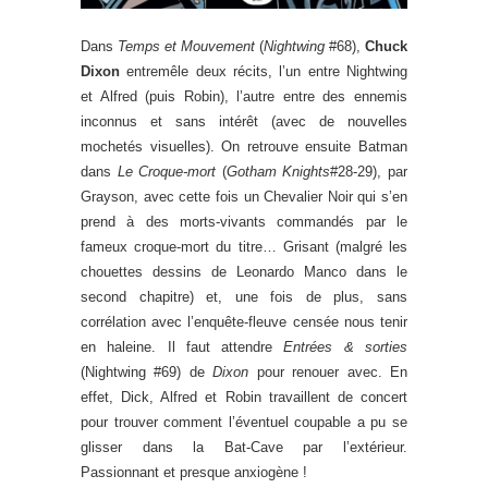
Dans
Temps et Mouvement
(
Nightwing
#68),
Chuck
Dixon
entremêle deux récits, l’un entre Nightwing
et Alfred (puis Robin), l’autre entre des ennemis
inconnus et sans intérêt (avec de nouvelles
mochetés visuelles). On retrouve ensuite Batman
dans
Le Croque-mort
(
Gotham Knights
#28-29), par
Grayson, avec cette fois un Chevalier Noir qui s’en
prend à des morts-vivants commandés par le
fameux croque-mort du titre… Grisant (malgré les
chouettes dessins de Leonardo Manco dans le
second chapitre) et, une fois de plus, sans
corrélation avec l’enquête-fleuve censée nous tenir
en haleine. Il faut attendre
Entrées & sorties
(Nightwing #69) de
Dixon
pour renouer avec. En
effet, Dick, Alfred et Robin travaillent de concert
pour trouver comment l’éventuel coupable a pu se
glisser dans la Bat-Cave par l’extérieur.
Passionnant et presque anxiogène !