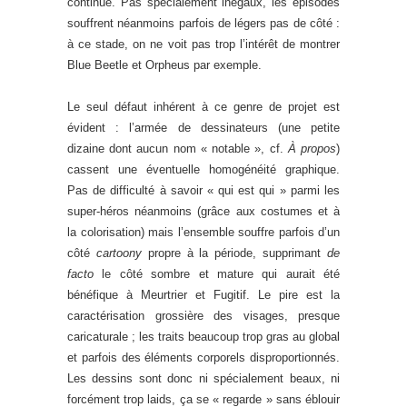
continue. Pas spécialement inégaux, les épisodes
souffrent néanmoins parfois de légers pas de côté :
à ce stade, on ne voit pas trop l’intérêt de montrer
Blue Beetle et Orpheus par exemple.
Le seul défaut inhérent à ce genre de projet est
évident : l’armée de dessinateurs (une petite
dizaine dont aucun nom « notable », cf.
À propos
)
cassent une éventuelle homogénéité graphique.
Pas de difficulté à savoir « qui est qui » parmi les
super-héros néanmoins (grâce aux costumes et à
la colorisation) mais l’ensemble souffre parfois d’un
côté
cartoony
propre à la période, supprimant
de
facto
le côté sombre et mature qui aurait été
bénéfique à Meurtrier et Fugitif. Le pire est la
caractérisation grossière des visages, presque
caricaturale ; les traits beaucoup trop gras au global
et parfois des éléments corporels disproportionnés.
Les dessins sont donc ni spécialement beaux, ni
forcément trop laids, ça se « regarde » sans éblouir