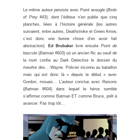
Le même auteur persiste avec
Point aveugle
(
Birds
of Prey
#43), dont l’éditeur n’en publie que cinq
planches, liées à l’histoire générale (les autres
suivaient, entre autres, Deathstroke et Green Arrow,
c’est donc une bonne chose d’en avoir fait
abstraction).
Ed Brubaker
livre ensuite
Point de
bascule
(
Batman
#603) où un ancien flic au seuil de
la mort confie au Dark Detective le dossier du
meurtre des… Wayne. Policier inconnu au bataillon
mais qui est donc là « depuis le début » avec
Gordon, mouais… L’auteur conclue avec
Raisons
(
Batman
#604) dans lequel le héros semble
s’affirmer comme Batman ET comme Bruce, prêt à
avancer. Pas trop tôt…