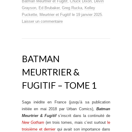
Batman Meurtrier et Fugitif
,
Chuck Dixon
,
Devin
Grayson
,
Ed Brubaker
,
Greg Rucka
,
Kelley
Puckette
,
Meurtrier et Fugitif
le
19 janvier 2025
.
Laisser un commentaire
BATMAN
MEURTRIER &
FUGITIF – TOME 1
Saga inédite en France (jusqu’à sa publication
initiée en mai 2018 par Urban Comics),
Batman
Meurtrier & Fugitif
s’inscrit dans la continuité de
New Gotham
(en trois tomes, mais c’est surtout
le
troisième et dernier
qui avait son importance dans