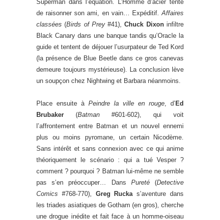
Superman dans l’équation. L’Homme d’acier tente
de raisonner son ami, en vain… Expéditif.
Affaires
classées
(
Birds of Prey
#41),
Chuck Dixon
infiltre
Black Canary dans une banque tandis qu’Oracle la
guide et tentent de déjouer l’usurpateur de Ted Kord
(la présence de Blue Beetle dans ce gros canevas
demeure toujours mystérieuse). La conclusion lève
un soupçon chez Nightwing et Barbara néanmoins.
Place ensuite à
Peindre la ville en rouge
, d’
Ed
Brubaker
(
Batman
#601-602), qui voit
l’affrontement entre Batman et un nouvel ennemi
plus ou moins pyromane, un certain Nicodème.
Sans intérêt et sans connexion avec ce qui anime
théoriquement le scénario : qui a tué Vesper ?
comment ? pourquoi ? Batman lui-même ne semble
pas s’en préoccuper… Dans
Pureté
(
Detective
Comics
#768-770),
Greg Rucka
s’aventure dans
les triades asiatiques de Gotham (en gros), cherche
une drogue inédite et fait face à un homme-oiseau