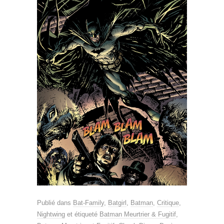
Publié dans
Bat-Family
,
Batgirl
,
Batman
,
Critique
,
Nightwing
et étiqueté
Batman Meurtrier & Fugitif
,