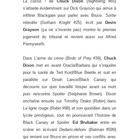
La casse !
de
Chuck Dixon
(
Nightwing
#65)
s’attarde évidemment sur Dick Grayson qui arrive à
infiltrer Blackgate pour parler avec Bruce.
Sortie
interdite
(
Gotham Knight
#25), écrit par
Devin
Grayson
(ça ne s’invente pas) montre le premier
jugement du tribunal et revient aussi sur Alfred
Pennyworth.
Dans
L’arme du crime
(
Birds of Prey
#39),
Chuck
Dixon
met en avant Oracla/Barbara qui s’inquiète
pour la santé de Ted Kord/Blue Beetle et suit en
parallèle sur Dinah Lance/Black Canary qui
découvre sur quoi travaillé Vesper avant sa mort
puis rencontre Spoiler (Stéphanie Brown). Dixon
enchaîne ensuite sur Timothy Drake (Robin) dans
La ligne rouge
(
Robin
#98) et son quotidien dans un
lycée prestigieux, tout en poursuivant l’histoire de
Black Canary et Spoiler.
Ed Brubaker
entre en
scène en écrivant
Dedans-dehors
(
Batman
#599)
qui revient sur Bruce en prison et ses conflits avec