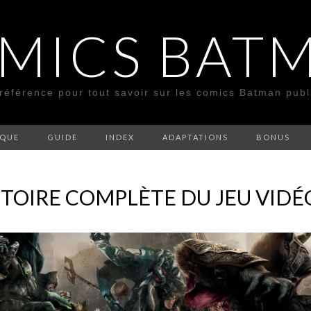
MICS BAT
 référence pour tout savoir sur les comics Batman pub
SQUE
GUIDE
INDEX
ADAPTATIONS
BONUS
ISTOIRE COMPLÈTE DU JEU VIDÉ