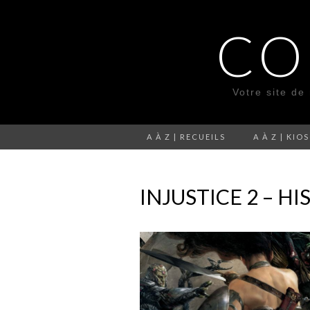
CO
Votre site de
A À Z | RECUEILS
A À Z | KIO
INJUSTICE 2 – H