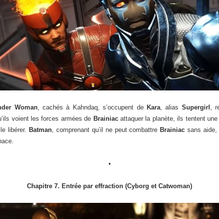
nder Woman
, cachés à Kahndaq, s’occupent de
Kara
, alias
Supergirl
, r
’ils voient les forces armées de
Brainiac
attaquer la planète, ils tentent un
le libérer.
Batman
, comprenant qu’il ne peut combattre
Brainiac
sans aide, 
nace.
•
Chapitre 7. Entrée par effraction (Cyborg et Catwoman)