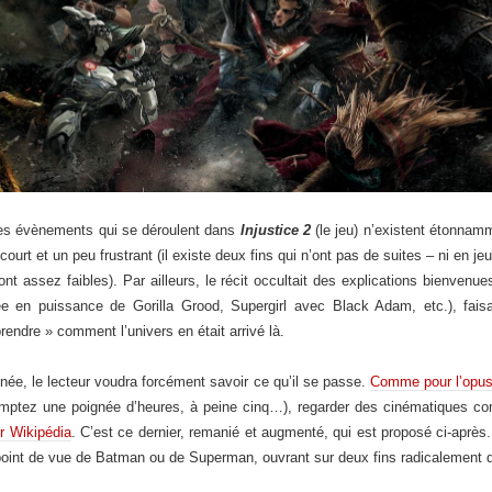
les évènements qui se déroulent dans
Injustice 2
(le jeu) n’existent étonnamm
urt et un peu frustrant (il existe deux fins qui n’ont pas de suites – ni en je
nt assez faibles). Par ailleurs, le récit occultait des explications bienvenu
en puissance de Gorilla Grood, Supergirl avec Black Adam, etc.), fais
endre » comment l’univers en était arrivé là.
née, le lecteur voudra forcément savoir ce qu’il se passe.
Comme pour l’opus
comptez une poignée d’heures, à peine cinq…), regarder des cinématiques c
ur Wikipédia
. C’est ce dernier, remanié et augmenté, qui est proposé ci-après.
 point de vue de Batman ou de Superman, ouvrant sur deux fins radicalement d