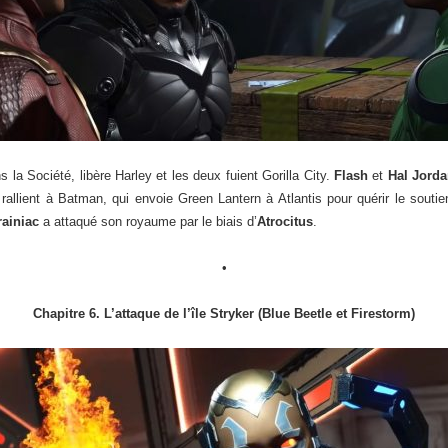
 la Société, libère Harley et les deux fuient Gorilla City.
Flash
et
Hal Jord
rallient à Batman, qui envoie Green Lantern à Atlantis pour quérir le soutie
rainiac
a attaqué son royaume par le biais d’
Atrocitus
.
•
Chapitre 6. L’attaque de l’île Stryker (Blue Beetle et Firestorm)