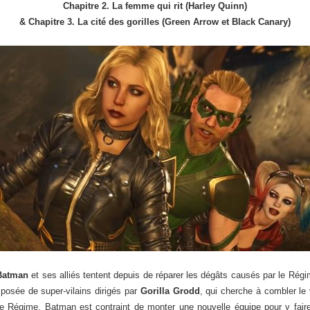
Chapitre 2. La femme qui rit (Harley Quinn)
& Chapitre 3. La cité des gorilles (Green Arrow et Black Canary)
Batman
et ses alliés tentent depuis de réparer les dégâts causés par le Ré
posée de super-vilains dirigés par
Gorilla Grodd
, qui cherche à combler le
e Régime, Batman est contraint de monter une nouvelle équipe pour y faire