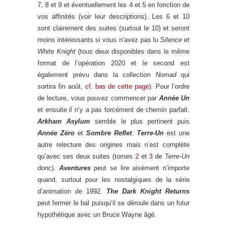
7, 8 et 9 et éventuellement les 4 et 5 en fonction de
vos affinités (voir leur descriptions). Les 6 et 10
sont clairement des suites (surtout le 10) et seront
moins intéressants si vous n’avez pas lu
Silence
et
White Knight
(tous deux disponibles dans le même
format de l’opération 2020 et le second est
également prévu dans la collection
Nomad
qui
sortira fin août,
cf. bas de cette page
). Pour l’ordre
de lecture, vous pouvez commencer par
Année Un
et ensuite il n’y a pas forcément de chemin parfait.
Arkham Asylum
semble le plus pertinent puis
Année Zéro
et
Sombre Reflet
.
Terre-Un
est une
autre relecture des origines mais n’est complète
qu’avec ses deux suites (tomes
2
et
3
de
Terre-Un
donc).
Aventures
peut se lire aisément n’importe
quand, surtout pour les nostalgiques de la série
d’animation de 1992.
The Dark Knight Returns
peut fermer le bal puisqu’il se déroule dans un futur
hypothétique avec un Bruce Wayne âgé.