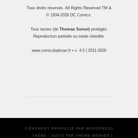
Tous droits réservés. All Rights Reserved TM &
© 1934-2026 DC Comics.
Tous textes (de
Thomas Suinot
) protégés.
Reproduction partielle ou totale interdite.
www.comicsbatman.fr
• v. 4.5 | 2011-2026
FIÈREMENT PROPULSÉ PAR
WORDPRESS
·
THÈME : SUITS PAR
THEME WEAVER
|