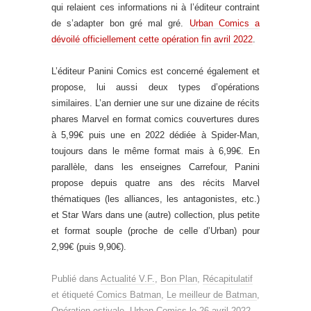
qui relaient ces informations ni à l’éditeur contraint
de s’adapter bon gré mal gré.
Urban Comics a
dévoilé officiellement cette opération fin avril 2022
.
L’éditeur Panini Comics est concerné également et
propose, lui aussi deux types d’opérations
similaires. L’an dernier une sur une dizaine de récits
phares Marvel en format comics couvertures dures
à 5,99€ puis une en 2022 dédiée à Spider-Man,
toujours dans le même format mais à 6,99€. En
parallèle, dans les enseignes Carrefour, Panini
propose depuis quatre ans des récits Marvel
thématiques (les alliances, les antagonistes, etc.)
et Star Wars dans une (autre) collection, plus petite
et format souple (proche de celle d’Urban) pour
2,99€ (puis 9,90€).
Publié dans
Actualité V.F.
,
Bon Plan
,
Récapitulatif
et étiqueté
Comics Batman
,
Le meilleur de Batman
,
Opération estivale
,
Urban Comics
le
26 avril 2022
.