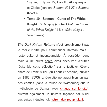
Snyder, J. Tynion IV, Capullo, Albuquerque
et Clarke (contient
Batman
#21-27 +
Batman
#29-33)
Tome 10 : Batman – Curse of The White
Knight
: S. Murphy (contient
Batman Curse
of the White Knight
#1-8 +
White Knight :
Von Freeze
)
The Dark Knight Returns
n’est probablement pas
le meilleur titre pour commencer Batman mais il
reste culte et incontournable. À posséder donc
mais à lire plutôt
après
avoir découvert d’autres
récits (de cette sélection) sur le justicier. Œuvre
phare de Frank Miller (qu’il écrit et dessine) publiée
en 1986,
TDKR
a révolutionné aussi bien un pan
des comics (dans la foulée de
Watchmen
) que la
mythologie de Batman (voir
critique sur le site
),
ouvrant également un univers façonné par Miller
aux suites inégales, cf.
notre index récapitulatif
.