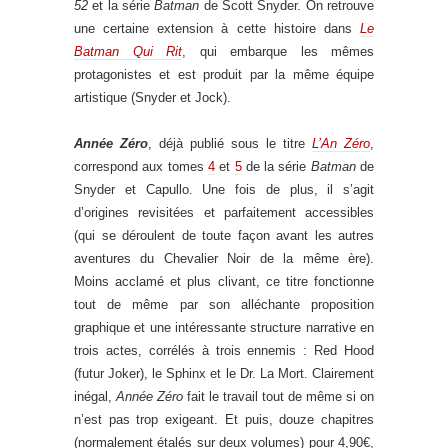
52
et la série
Batman
de Scott Snyder. On retrouve
une certaine extension à cette histoire dans
Le
Batman Qui Rit
, qui embarque les mêmes
protagonistes et est produit par la même équipe
artistique (Snyder et Jock).
Année Zéro
, déjà publié sous le titre
L’An Zéro
,
correspond aux tomes
4
et
5
de la série
Batman
de
Snyder et Capullo. Une fois de plus, il s’agit
d’origines revisitées et parfaitement accessibles
(qui se déroulent de toute façon avant les autres
aventures du Chevalier Noir de la même ère).
Moins acclamé et plus clivant, ce titre fonctionne
tout de même par son alléchante proposition
graphique et une intéressante structure narrative en
trois actes, corrélés à trois ennemis : Red Hood
(futur Joker), le Sphinx et le Dr. La Mort. Clairement
inégal,
Année Zéro
fait le travail tout de même si on
n’est pas trop exigeant. Et puis, douze chapitres
(normalement étalés sur deux volumes) pour 4,90€,