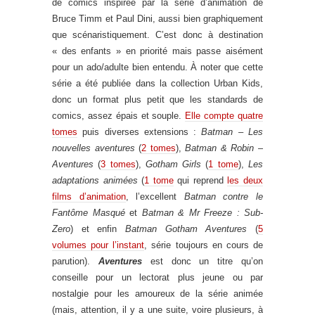
de comics inspirée par la série d’animation de
Bruce Timm et Paul Dini, aussi bien graphiquement
que scénaristiquement. C’est donc à destination
« des enfants » en priorité mais passe aisément
pour un ado/adulte bien entendu. À noter que cette
série a été publiée dans la collection Urban Kids,
donc un format plus petit que les standards de
comics, assez épais et souple.
Elle compte quatre
tomes
puis diverses extensions :
Batman – Les
nouvelles aventures
(
2 tomes
),
Batman & Robin –
Aventures
(
3 tomes
),
Gotham Girls
(
1 tome
),
Les
adaptations animées
(
1 tome
qui reprend
les deux
films d’animation
, l’excellent
Batman contre le
Fantôme Masqué
et
Batman & Mr Freeze : Sub-
Zero
) et enfin
Batman Gotham Aventures
(
5
volumes pour l’instant
, série toujours en cours de
parution).
Aventures
est donc un titre qu’on
conseille pour un lectorat plus jeune ou par
nostalgie pour les amoureux de la série animée
(mais, attention, il y a une suite, voire plusieurs, à