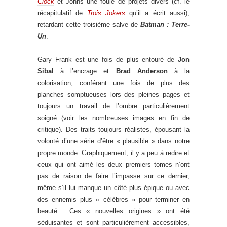
Clock
et Johns une foule de projets divers (cf. le
récapitulatif de
Trois Jokers
qu’il a écrit aussi),
retardant cette troisième salve de
Batman : Terre-
Un
.
Gary Frank est une fois de plus entouré de
Jon
Sibal
à l’encrage et
Brad Anderson
à la
colorisation, conférant une fois de plus des
planches somptueuses lors des pleines pages et
toujours un travail de l’ombre particulièrement
soigné (voir les nombreuses images en fin de
critique). Des traits toujours réalistes, épousant la
volonté d’une série d’être « plausible » dans notre
propre monde. Graphiquement, il y a peu à redire et
ceux qui ont aimé les deux premiers tomes n’ont
pas de raison de faire l’impasse sur ce dernier,
même s’il lui manque un côté plus épique ou avec
des ennemis plus « célèbres » pour terminer en
beauté… Ces « nouvelles origines » ont été
séduisantes et sont particulièrement accessibles,