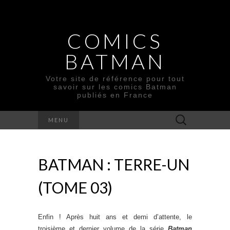
COMICS
BATMAN
Votre site de référence pour tout
savoir sur les comics Batman
publiés en France
Rechercher :
MENU
BATMAN : TERRE-UN
(TOME 03)
Enfin ! Après huit ans et demi d’attente, le
troisième et dernier volume de la série
Batman