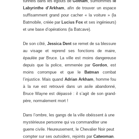
tunnels dans les égouts de
Gotham
, surnommés
le
Labyrinthe d’Arkham
, afin de trouver un espace
suffisamment grand pour cacher « la voiture » (la
Batmobile, créée par
Lucius Fox
et ses ingénieurs)
et une base d’opérations (la Batcave).
De son côté,
Jessica Dent
se remet de sa blessure
au visage et reprend ses fonctions de maire,
épaulée par Bruce. La ville est moins dangereuse
depuis que la police, emmenée par
Gordon
, est
moins corrompue et que le
Batman
combat
l’injustice. Mais quand
Adrian Arkham
, homme fou
à la rue est retrouvé dans un asile abandonné,
Bruce Wayne est dépassé : il s’agit de son grand-
père, normalement mort !
Dans l’ombre, les gangs de la ville obéissent à une
mystérieuse personne qui va commanditer une
guerre civile. Heureusement, le Chevalier Noir peut
compter sur ses
outsiders
, rejoints par
Catwoman
.