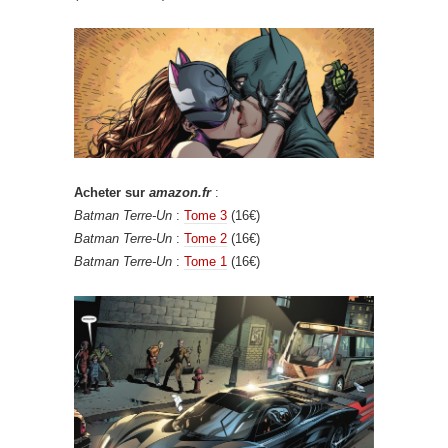
Acheter sur
amazon.fr
:
Batman Terre-Un
:
Tome 3
(16€)
Batman Terre-Un
:
Tome 2
(16€)
Batman Terre-Un
:
Tome 1
(16€)