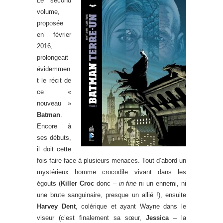
Le second
volume,
proposée
en février
2016,
prolongeait
évidemmen
t le récit de
ce «
nouveau »
Batman
.
Encore à
ses débuts,
il doit cette
fois faire face à plusieurs menaces. Tout d’abord un
mystérieux homme crocodile vivant dans les
égouts (
Killer Croc
donc –
in fine
ni un ennemi, ni
une brute sanguinaire, presque un allié !), ensuite
Harvey Dent
, colérique et ayant Wayne dans le
viseur (c’est finalement sa sœur,
Jessica
– la