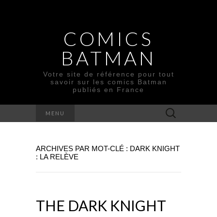
COMICS
BATMAN
Votre site de référence pour tout
savoir sur les comics Batman
publiés en France
Rechercher :
MENU
ARCHIVES PAR MOT-CLÉ : DARK KNIGHT
: LA RELÈVE
THE DARK KNIGHT