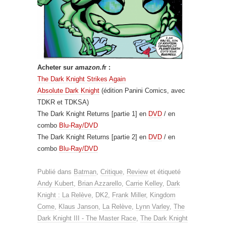
Acheter sur
amazon.f
r :
The Dark Knight Strikes Again
Absolute Dark Knight
(édition Panini Comics, avec
TDKR et TDKSA)
The Dark Knight Returns [partie 1] en
DVD
/ en
combo
Blu-Ray/DVD
The Dark Knight Returns [partie 2] en
DVD
/ en
combo
Blu-Ray/DVD
Publié dans
Batman
,
Critique
,
Review
et étiqueté
Andy Kubert
,
Brian Azzarello
,
Carrie Kelley
,
Dark
Knight : La Relève
,
DK2
,
Frank Miller
,
Kingdom
Come
,
Klaus Janson
,
La Relève
,
Lynn Varley
,
The
Dark Knight III - The Master Race
,
The Dark Knight