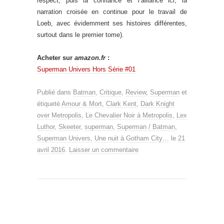
respect, puis la confiance et l’alliance ici, la
narration croisée en continue pour le travail de
Loeb, avec évidemment ses histoires différentes,
surtout dans le premier tome).
Acheter sur
amazon.fr
:
Superman Univers Hors Série #01
Publié dans
Batman
,
Critique
,
Review
,
Superman
et
étiqueté
Amour & Mort
,
Clark Kent
,
Dark Knight
over Metropolis
,
Le Chevalier Noir à Metropolis
,
Lex
Luthor
,
Skeeter
,
superman
,
Superman / Batman
,
Superman Univers
,
Une nuit à Gotham City…
le
21
avril 2016
.
Laisser un commentaire