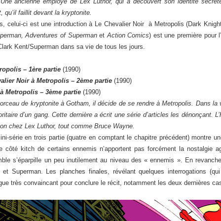
Une ancienne employé de Lex Luthor, qui a découvert son identité secrète
qu’il faillit devant la kryptonite.
, celui-ci est une introduction à Le Chevalier Noir à Metropolis (Dark Knigh
perman, Adventures of Superman
et
Action Comics
) est une première pour l
 Clark Kent/Superman dans sa vie de tous les jours.
ropolis – 1ère partie
(1990)
alier Noir à Metropolis – 2ème partie
(1990)
 à Metropolis – 3ème partie
(1990)
eau de kryptonite à Gotham, il décide de se rendre à Metropolis. Dans la v
oritaire d’un gang. Cette dernière a écrit une série d’articles les dénonçant. L
eption chez Lex Luthor, tout comme Bruce Wayne.
ini-série en trois partie (quatre en comptant le chapitre précédent) montre u
 le côté kitch de certains ennemis n’apportent pas forcément la nostalgie ag
mble s’éparpille un peu inutilement au niveau des « ennemis ». En revanche,
an et Superman. Les planches finales, révélant quelques interrogations (qui
ogue très convaincant pour conclure le récit, notamment les deux dernières ca