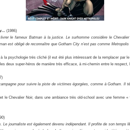
ty…
(1986)
ivrer le fameux Batman à la justice. Le surhomme considère le Chevalier
man est obligé de reconnaître que Gotham City n’est pas comme Metropolis e
 la psychologie très cliché (il eut été plus intéressant de la remplacer par le
 les deux super-héros de manière très efficace, à mi-chemin entre le respect, 
7)
 campagne pour suivre la piste de victimes égorgées, comme à Gotham. Il t
t le Chevalier Noir, dans une ambiance très old-school avec une femme « v
90)
. Le journaliste est également devenu indépendant. Il profite de son temps li