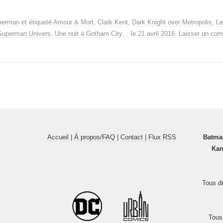
perman
et étiqueté
Amour & Mort
,
Clark Kent
,
Dark Knight over Metropolis
,
Le
Superman Univers
,
Une nuit à Gotham City…
le
21 avril 2016
.
Laisser un com
Accueil
|
À propos/FAQ
|
Contact
|
Flux RSS
Batma
Kan
Tous dr
Tous