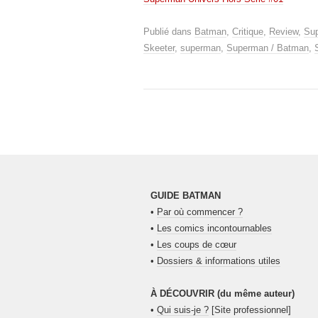
Publié dans
Batman
,
Critique
,
Review
,
Su
Skeeter
,
superman
,
Superman / Batman
,
GUIDE BATMAN
•
Par où commencer ?
•
Les comics incontournables
•
Les coups de cœur
•
Dossiers & informations utiles
À DÉCOUVRIR (du même auteur)
•
Qui suis-je ?
[Site professionnel]