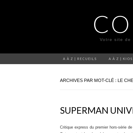
CO
Votre site de
A À Z | RECUEILS
A À Z | KIO
ARCHIVES PAR MOT-CLÉ : LE CH
SUPERMAN UNIVE
Critique express du premier hors-série d