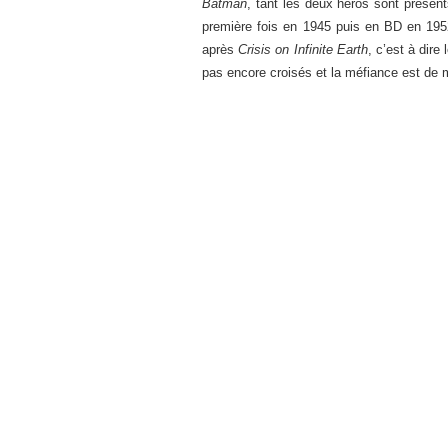
Batman
, tant les deux héros sont présen
première fois en 1945 puis en BD en 195
après
Crisis on Infinite Earth
, c’est à dir
pas encore croisés et la méfiance est de 