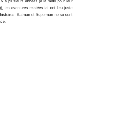
y a plusieurs années (à la radio pour leur
)), les aventures relatées ici ont lieu juste
es histoires, Batman et Superman ne se sont
nce.