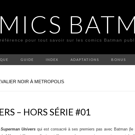
MICS BAT
 référence pour tout savoir sur les comics Batman pub
SQUE
GUIDE
INDEX
ADAPTATIONS
BONUS
EVALIER NOIR À METROPOLIS
RS – HORS SÉRIE #01
e
Superman Univers
qui est consacré à ses premiers pas avec Batman (le 