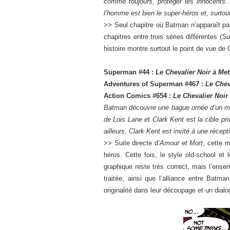
comme toujours, protéger les innocents. 
l’homme est bien le super-héros et, surtout, 
>>
Seul chapitre où Batman n’apparaît pas
chapitres entre trois séries différentes (
Su
histoire montre surtout le point de vue de
Superman #44 :
Le Chevalier Noir à Met
Adventures of Superman #467 :
Le Chev
Action Comics #654 :
Le Chevalier Noir
Batman découvre une bague ornée d’un morc
de Lois Lane et Clark Kent est la cible pri
ailleurs, Clark Kent est invité à une réc
>> Suite directe d’
Amour et Mort
, cette m
héros. Cette fois, le style old-school et
graphique reste très correct, mais l’ense
traitée, ainsi que l’alliance entre Batm
originalité dans leur découpage et un dial