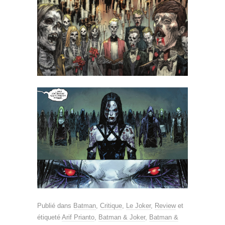
Publié dans
Batman
,
Critique
,
Le Joker
,
Review
et
étiqueté
Arif Prianto
,
Batman & Joker
,
Batman &