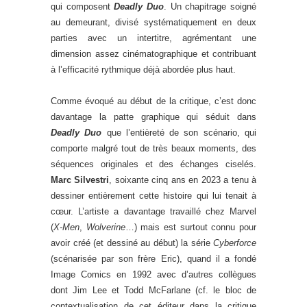
qui composent
Deadly Duo
. Un chapitrage soigné
au demeurant, divisé systématiquement en deux
parties avec un intertitre, agrémentant une
dimension assez cinématographique et contribuant
à l’efficacité rythmique déjà abordée plus haut.
Comme évoqué au début de la critique, c’est donc
davantage la patte graphique qui séduit dans
Deadly Duo
que l’entièreté de son scénario, qui
comporte malgré tout de très beaux moments, des
séquences originales et des échanges ciselés.
Marc Silvestri
, soixante cinq ans en 2023 a tenu à
dessiner entièrement cette histoire qui lui tenait à
cœur. L’artiste a davantage travaillé chez Marvel
(
X-Men
,
Wolverine
…) mais est surtout connu pour
avoir créé (et dessiné au début) la série
Cyberforce
(scénarisée par son frère Eric), quand il a fondé
Image Comics en 1992 avec d’autres collègues
dont Jim Lee et Todd McFarlane (cf. le bloc de
contextualisation de cet éditeur dans la critique