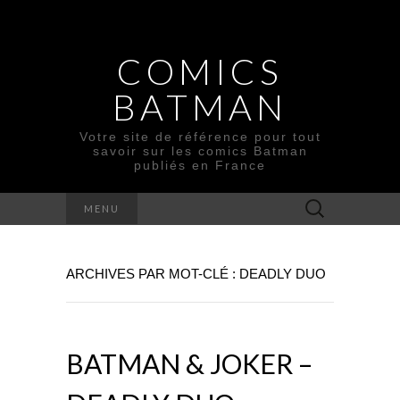
COMICS
BATMAN
Votre site de référence pour tout
savoir sur les comics Batman
publiés en France
Rechercher :
MENU
ARCHIVES PAR MOT-CLÉ : DEADLY DUO
BATMAN & JOKER –