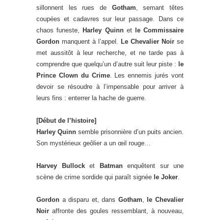
sillonnent les rues de
Gotham
, semant têtes
coupées et cadavres sur leur passage. Dans ce
chaos funeste,
Harley Quinn
et
le Commissaire
Gordon
manquent à l’appel.
Le Chevalier Noir
se
met aussitôt à leur recherche, et ne tarde pas à
comprendre que quelqu’un d’autre suit leur piste :
le
Prince Clown du Crime
. Les ennemis jurés vont
devoir se résoudre à l’impensable pour arriver à
leurs fins : enterrer la hache de guerre.
[Début de l’histoire]
Harley Quinn
semble prisonnière d’un puits ancien.
Son mystérieux geôlier a un œil rouge…
Harvey Bullock
et
Batman
enquêtent sur une
scène de crime sordide qui paraît signée
le Joker
.
Gordon
a disparu et, dans
Gotham
,
le Chevalier
Noir
affronte des goules ressemblant, à nouveau,