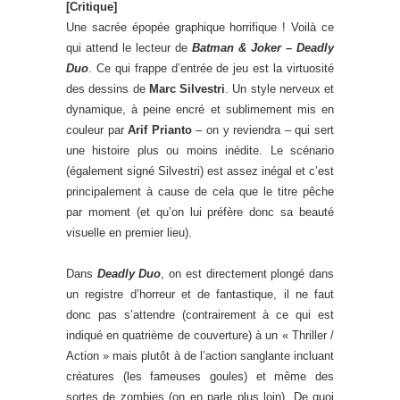
[Critique]
Une sacrée épopée graphique horrifique ! Voilà ce
qui attend le lecteur de
Batman & Joker – Deadly
Duo
. Ce qui frappe d’entrée de jeu est la virtuosité
des dessins de
Marc Silvestri
. Un style nerveux et
dynamique, à peine encré et sublimement mis en
couleur par
Arif Prianto
– on y reviendra – qui sert
une histoire plus ou moins inédite. Le scénario
(également signé Silvestri) est assez inégal et c’est
principalement à cause de cela que le titre pêche
par moment (et qu’on lui préfère donc sa beauté
visuelle en premier lieu).
Dans
Deadly Duo
, on est directement plongé dans
un registre d’horreur et de fantastique, il ne faut
donc pas s’attendre (contrairement à ce qui est
indiqué en quatrième de couverture) à un « Thriller /
Action » mais plutôt à de l’action sanglante incluant
créatures (les fameuses goules) et même des
sortes de zombies (on en parle plus loin). De quoi