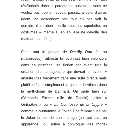
révélations dans le paragraphe suivant si vous ne
voulez pas trop en savoir, passez à celui d’après
(idem, ne descendez pas tout en bas voir la
dernière illustration – celle sous les squelettes en
costumes – même si en soi elle ne dévoile rien
mais au cas où…).
C’est tout le propos de
Deadly Duo
(et sa
maladresse). Silvestri le reconnaît bien volontiers
dans sa postface, sa fiction est avant tout la
création d’un antagoniste qui devrait « revenir »
ensuite (pas forcément dans une suite directe mais
plutôt intégrer simplement la galerie de vilains dans
la mythologie de Batman). On parle bien sûr
d’Amanda Simms (fille de Donald), alias «
Gothrillon
» ou «
La Comtesse de la Crypte
»
comme la surnomme le Joker. Une femme tuée par
le Joker le jour de son mariage (en tout cas, en
apparence), qui arrive à convoquer des morts-