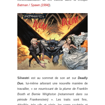
Batman / Spawn (1994)
).
Silvestri
est au sommet de son art sur
Deadly
Duo
, lui-même arborant une nouvelle manière de
travailler, «
se nourrissant de la plume de Franklin
Booth et Bernie Wrighston (notamment dans sa
période Frankenstein)
». Les traits sont fins,
détaillés, très vifs et aérés, les corps sculptés et