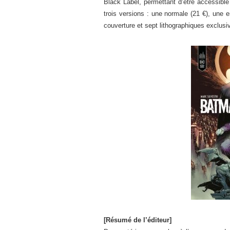
Black Label, permettant d’être accessible 
trois versions : une normale (21 €), une 
couverture et sept lithographiques exclusi
[Résumé de l’éditeur]