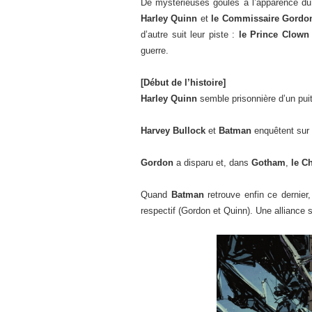
De mystérieuses goules à l’apparence d
Harley Quinn
et
le Commissaire Gordo
d’autre suit leur piste :
le Prince Clown
guerre.
[Début de l’histoire]
Harley Quinn
semble prisonnière d’un pui
Harvey Bullock
et
Batman
enquêtent sur 
Gordon
a disparu et, dans
Gotham
,
le C
Quand
Batman
retrouve enfin ce dernier
respectif (Gordon et Quinn). Une alliance