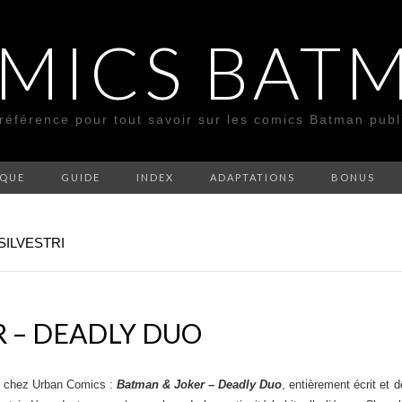
MICS BAT
 référence pour tout savoir sur les comics Batman pub
SQUE
GUIDE
INDEX
ADAPTATIONS
BONUS
SILVESTRI
 – DEADLY DUO
23 chez Urban Comics :
Batman & Joker – Deadly Duo
, entièrement écrit et 