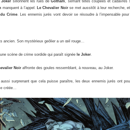
u
Joker
sillonnent les rues de
Gotham
, semant têtes coupées et cadavres 
n
manquent à l’appel.
Le Chevalier Noir
se met aussitôt à leur recherche, e
 du Crime
. Les ennemis jurés vont devoir se résoudre à l’impensable pour a
ts ancien. Son mystérieux geôlier a un œil rouge…
une scène de crime sordide qui paraît signée
le Joker
.
hevalier Noir
affronte des goules ressemblant, à nouveau, au Joker.
, aussi surprenant que cela puisse paraître, les deux ennemis jurés ont pou
 se créée…