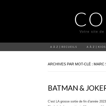
CO
Votre site de
A À Z | RECUEILS
A À Z | KIO
ARCHIVES PAR MOT-CLÉ : MARC 
BATMAN & JOKER
C’est LA grosse sortie de fin d’année 20