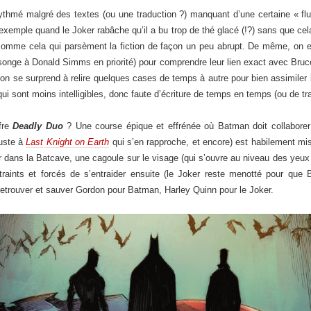
ythmé malgré des textes (ou une traduction ?) manquant d’une certaine « flui
exemple quand le Joker rabâche qu’il a bu trop de thé glacé (!?) sans que cel
e comme cela qui parsèment la fiction de façon un peu abrupt. De même, on 
songe à Donald Simms en priorité) pour comprendre leur lien exact avec B
 se surprend à relire quelques cases de temps à autre pour bien assimiler l
ui sont moins intelligibles, donc faute d’écriture de temps en temps (ou de tra
fre
Deadly Duo
? Une course épique et effrénée où Batman doit collaborer
juste à
Last Knight on Earth
qui s’en rapproche, et encore) est habilement mis
er dans la Batcave, une cagoule sur le visage (qui s’ouvre au niveau des yeu
ntraints et forcés de s’entraider ensuite (le Joker reste menotté pour que 
 retrouver et sauver Gordon pour Batman, Harley Quinn pour le Joker.