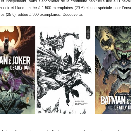
et indépendant, sans s’encombrer de la continuité habituelle liée au Chevalie
en noir et blanc limitée à 1.500 exemplaires (29 €) et une spéciale pour l’e
ves (25 €), éditée à 800 exemplaires. Découverte.